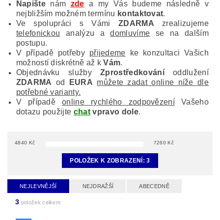
Napište
nám
zde
a my Vás budeme následně v
nejbližším možném termínu
kontaktovat
.
Ve spolupráci s Vámi
ZDARMA
zrealizujeme
telefonickou
analýzu a
domluvíme
se na dalším
postupu.
V případě potřeby
přijedeme
ke konzultaci Vašich
možností diskrétně až k
Vám
.
Objednávku služby
Zprostředkování
oddlužení
ZDARMA
od
EURA
můžete zadat online níže dle
potřebné varianty.
V případě
online rychlého zodpovězení
Vašeho
dotazu použijte
chat
vpravo dole
.
4840
Kč
7260
Kč
POLOŽEK K ZOBRAZENÍ:
3
NEJLEVNĚJŠÍ
NEJDRAŽŠÍ
ABECEDNĚ
3
položek celkem