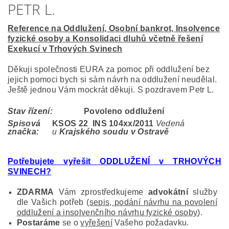
PETR L.
Reference na Oddlužení, Osobní bankrot, Insolvence
fyzické osoby a Konsolidaci dluhů včetně řešení
Exekucí v Trhových Svinech
Děkuji společnosti EURA za pomoc při oddlužení bez
jejich pomoci bych si sám návrh na oddlužení neudělal.
Ještě jednou Vám mockrát děkuji. S pozdravem Petr L.
Stav řízení:
Povoleno oddlužení
Spisová
KSOS 22 INS 104
xx/2011
Vedená
značka:
u
Krajského soudu v Ostravě
Potřebujete vyřešit ODDLUŽENÍ v TRHOVÝCH
SVINECH?
ZDARMA
Vám zprostředkujeme
advokátní
služby
dle Vašich potřeb (
sepis, podání návrhu na povolení
oddlužení a insolvenčního návrhu fyzické osoby
).
Postaráme
se o
vyřešení
Vašeho požadavku.