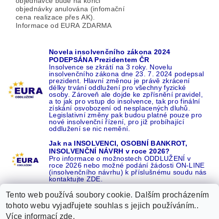
objednávce bude na konci
objednávky anulována (infomační
cena realizace přes AK).
Informace od EURA ZDARMA
Novela insolvenčního zákona 2024
PODEPSÁNA Prezidentem ČR
Insolvence se zkrátí na 3 roky. Novelu
insolvenčního zákona dne 23. 7. 2024 podepsal
prezident. Hlavní změnou je právě zkrácení
délky trvání oddlužení pro všechny fyzické
osoby. Zároveň ale dojde ke zpřísnění pravidel,
a to jak pro vstup do insolvence, tak pro finální
získání osvobození od nesplacených dluhů.
Legislativní změny pak budou platné pouze pro
nové insolvenční řízení, pro již probíhající
oddlužení se nic nemění.
Jak na INSOLVENCI, OSOBNÍ BANKROT,
INSOLVENČNÍ NÁVRH v roce 2026?
Pro informace o možnostech ODDLUŽENÍ v
roce 2026 nebo možné podání žádosti ON-LINE
(insolvenčního návrhu) k příslušnému soudu nás
kontaktujte ZDE.
Tento web používá soubory cookie. Dalším procházením
tohoto webu vyjadřujete souhlas s jejich používáním..
Více informací
zde
.