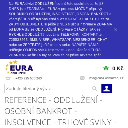
Na EURA divizi ODDLUŽENÍ se můžete spolehnout, že již
DNES jste ZDARMA od EURA v procesu MOŽNÉ přípravy
SOUDNÍHO ODDLUŽENÍ, INSOLVENCE, OSOBNÍ BANKROT a
včerejší DEN už byl poslední s VYMAHAČI a EXEKUTORY za
ZÁDY! OBJEDNEJTE si ještě DNES službu informace ZDARMA
od EURA divize ODDLUŽENÍ. Pro Vaše OTÁZKY: JAK se
RYCHLE ODDLUŽIT?, použijte TELEFONNÍ KONTAKT tel:
725538263, SMS, VIBER, WHATSAPP, MESSENGER, CHAT,
nebo se ZEPTEJTE ještě dnes v sekci NAPIŠTE NÁM či
udělejte OBJEDNÁVKU informace k oddlužení od EURA
ZDARMA v košíku a my se Vám co nejdříve ozveme zpět.
0 Kč
info@eura-oddluzeni.cz
+420 725 538 263
REFERENCE - ODDLUŽENÍ -
OSOBNÍ BANKROT -
INSOLVENCE - TRHOVÉ SVINY -