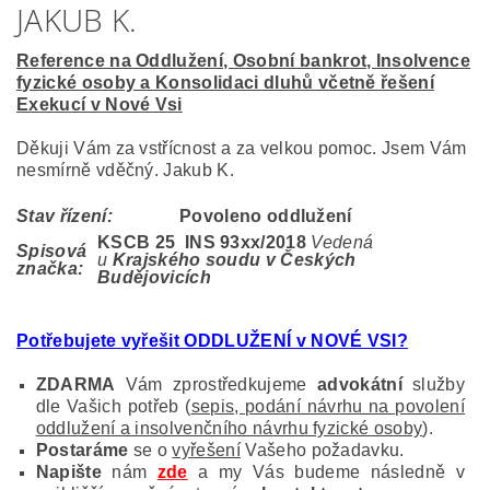
JAKUB K.
Reference na Oddlužení, Osobní bankrot, Insolvence
fyzické osoby a Konsolidaci dluhů včetně řešení
Exekucí v Nové Vsi
Děkuji Vám za vstřícnost a za velkou pomoc. Jsem Vám
nesmírně vděčný. Jakub K.
Stav řízení:
Povoleno oddlužení
KSCB 25 INS 93
xx/2018
Vedená
Spisová
u
Krajského soudu v Českých
značka:
Budějovicích
Potřebujete vyřešit ODDLUŽENÍ v NOVÉ VSI?
ZDARMA
Vám zprostředkujeme
advokátní
služby
dle Vašich potřeb (
sepis, podání návrhu na povolení
oddlužení a insolvenčního návrhu fyzické osoby
).
Postaráme
se o
vyřešení
Vašeho požadavku.
Napište
nám
zde
a my Vás budeme následně v