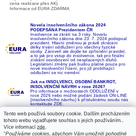
cena realizace přes AK).
Informace od EURA ZDARMA
Novela insolvenčního zákona 2024
PODEPSÁNA Prezidentem ČR
Insolvence se zkrátí na 3 roky. Novelu
insolvenčního zákona dne 23. 7. 2024 podepsal
prezident. Hlavní změnou je právě zkrácení
délky trvání oddlužení pro všechny fyzické
osoby. Zároveň ale dojde ke zpřísnění pravidel,
a to jak pro vstup do insolvence, tak pro finální
získání osvobození od nesplacených dluhů.
Legislativní změny pak budou platné pouze pro
nové insolvenční řízení, pro již probíhající
oddlužení se nic nemění.
Jak na INSOLVENCI, OSOBNÍ BANKROT,
INSOLVENČNÍ NÁVRH v roce 2026?
Pro informace o možnostech ODDLUŽENÍ v
roce 2026 nebo možné podání žádosti ON-LINE
(insolvenčního návrhu) k příslušnému soudu nás
kontaktujte ZDE.
Tento web používá soubory cookie. Dalším procházením
tohoto webu vyjadřujete souhlas s jejich používáním..
Více informací
zde
.
Recenze o NÁS na GOOGLE
|
16 let REFERENCÍ v celé ČR
|
"
Používáme cookies, abychom Vám umožnili pohodlné
Recenze o NÁS na SEZNAMU