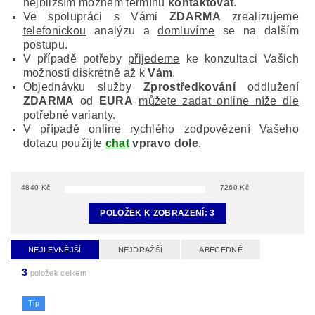
nejbližším možném termínu
kontaktovat
.
Ve spolupráci s Vámi
ZDARMA
zrealizujeme
telefonickou
analýzu a
domluvíme
se na dalším
postupu.
V případě potřeby
přijedeme
ke konzultaci Vašich
možností diskrétně až k
Vám
.
Objednávku služby
Zprostředkování
oddlužení
ZDARMA
od
EURA
můžete zadat online níže dle
potřebné varianty.
V případě
online rychlého zodpovězení
Vašeho
dotazu použijte
chat
vpravo dole
.
4840
Kč
7260
Kč
POLOŽEK K ZOBRAZENÍ:
3
NEJLEVNĚJŠÍ
NEJDRAŽŠÍ
ABECEDNĚ
3
položek celkem
Tip