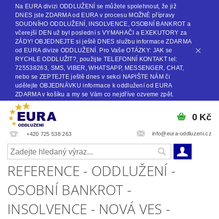
Na EURA divizi ODDLUŽENÍ se můžete spolehnout, že již
DNES jste ZDARMA od EURA v procesu MOŽNÉ přípravy
SOUDNÍHO ODDLUŽENÍ, INSOLVENCE, OSOBNÍ BANKROT a
včerejší DEN už byl poslední s VYMAHAČI a EXEKUTORY za
ZÁDY! OBJEDNEJTE si ještě DNES službu informace ZDARMA
od EURA divize ODDLUŽENÍ. Pro Vaše OTÁZKY: JAK se
RYCHLE ODDLUŽIT?, použijte TELEFONNÍ KONTAKT tel:
725538263, SMS, VIBER, WHATSAPP, MESSENGER, CHAT,
nebo se ZEPTEJTE ještě dnes v sekci NAPIŠTE NÁM či
udělejte OBJEDNÁVKU informace k oddlužení od EURA
ZDARMA v košíku a my se Vám co nejdříve ozveme zpět.
0 Kč
info@eura-oddluzeni.cz
+420 725 538 263
REFERENCE - ODDLUŽENÍ -
OSOBNÍ BANKROT -
INSOLVENCE - NOVÁ VES -