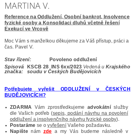
MARTINA V.
Reference na Oddlužení, Osobní bankrot, Insolvence
fyzické osoby a Konsolidaci dluhů včetně řešení
Exekucí ve Vrcově
Moc Vám s manželkou děkujeme za Váš přístup, práci a
čas. Pavel V.
Stav řízení:
Povoleno oddlužení
Spisová
KSCB 28 INS 6
xx/2023
Vedená u
Krajského
značka:
soudu v Českých Budějovicích
Potřebujete vyřešit ODDLUŽENÍ v ČESKÝCH
BUDĚJOVICÍCH?
ZDARMA
Vám zprostředkujeme
advokátní
služby
dle Vašich potřeb (
sepis, podání návrhu na povolení
oddlužení a insolvenčního návrhu fyzické osoby
).
Postaráme
se o
vyřešení
Vašeho požadavku.
Napište
nám
zde
a my Vás budeme následně v