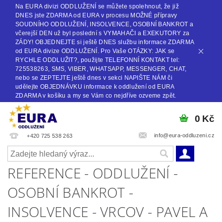
Na EURA divizi ODDLUŽENÍ se můžete spolehnout, že již
DNES jste ZDARMA od EURA v procesu MOŽNÉ přípravy
SOUDNÍHO ODDLUŽENÍ, INSOLVENCE, OSOBNÍ BANKROT a
včerejší DEN už byl poslední s VYMAHAČI a EXEKUTORY za
ZÁDY! OBJEDNEJTE si ještě DNES službu informace ZDARMA
od EURA divize ODDLUŽENÍ. Pro Vaše OTÁZKY: JAK se
RYCHLE ODDLUŽIT?, použijte TELEFONNÍ KONTAKT tel:
725538263, SMS, VIBER, WHATSAPP, MESSENGER, CHAT,
nebo se ZEPTEJTE ještě dnes v sekci NAPIŠTE NÁM či
udělejte OBJEDNÁVKU informace k oddlužení od EURA
ZDARMA v košíku a my se Vám co nejdříve ozveme zpět.
0 Kč
info@eura-oddluzeni.cz
+420 725 538 263
REFERENCE - ODDLUŽENÍ -
OSOBNÍ BANKROT -
INSOLVENCE - VRCOV - PAVEL A