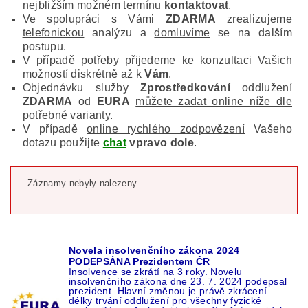
nejbližším možném termínu
kontaktovat
.
Ve spolupráci s Vámi
ZDARMA
zrealizujeme
telefonickou
analýzu a
domluvíme
se na dalším
postupu.
V případě potřeby
přijedeme
ke konzultaci Vašich
možností diskrétně až k
Vám
.
Objednávku služby
Zprostředkování
oddlužení
ZDARMA
od
EURA
můžete zadat online níže dle
potřebné varianty.
V případě
online rychlého zodpovězení
Vašeho
dotazu použijte
chat
vpravo dole
.
Záznamy nebyly nalezeny...
Novela insolvenčního zákona 2024
PODEPSÁNA Prezidentem ČR
Insolvence se zkrátí na 3 roky. Novelu
insolvenčního zákona dne 23. 7. 2024 podepsal
prezident. Hlavní změnou je právě zkrácení
délky trvání oddlužení pro všechny fyzické