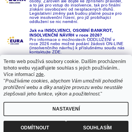
osoby. Zároveň ale dojde ke zpřísnění pravidel,
a to jak pro vstup do insolvence, tak pro finální
získání osvobození od nesplacených dluhů.
Legislativní změny pak budou platné pouze pro
nové insolvenční řízení, pro již probíhající
oddlužení se nic nemění.
Jak na INSOLVENCI, OSOBNÍ BANKROT,
INSOLVENČNÍ NÁVRH v roce 2026?
Pro informace o možnostech ODDLUŽENÍ v
roce 2026 nebo možné podání žádosti ON-LINE
(insolvenčního návrhu) k příslušnému soudu nás
kontaktujte ZDE.
Tento web používá soubory cookie. Dalším procházením
tohoto webu vyjadřujete souhlas s jejich používáním..
Více informací
zde
.
Recenze o NÁS na GOOGLE
|
16 let REFERENCÍ v celé ČR
|
"
Používáme cookies, abychom Vám umožnili pohodlné
Recenze o NÁS na SEZNAMU
|
prohlížení webu a díky analýze provozu webu neustále
ŽÁDEJTE život BEZ DLUHŮ nebo EXEKUCÍ ZDE
zlepšovali jeho funkce, výkon a použitelnost.
"
2026 ©
EURA oddlužení, insolvence a osobní bankrot ZDARMA od EURA
, všechna
NASTAVENÍ
Upravit nastavení cookies
práva vyhrazena
Vytvořil Shoptet
ODMÍTNOUT
SOUHLASÍM