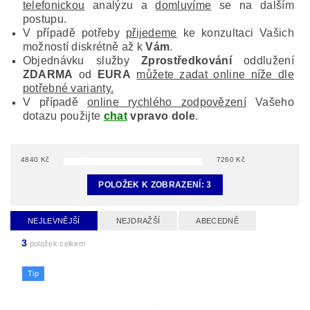
telefonickou
analýzu a
domluvíme
se na dalším
postupu.
V případě potřeby
přijedeme
ke konzultaci Vašich
možností diskrétně až k
Vám
.
Objednávku služby
Zprostředkování
oddlužení
ZDARMA
od
EURA
můžete zadat online níže dle
potřebné varianty.
V případě
online rychlého zodpovězení
Vašeho
dotazu použijte
chat
vpravo dole
.
4840
Kč
7260
Kč
POLOŽEK K ZOBRAZENÍ:
3
NEJLEVNĚJŠÍ
NEJDRAŽŠÍ
ABECEDNĚ
3
položek celkem
Tip