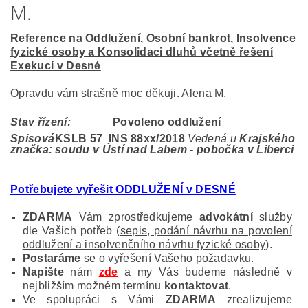
M.
Reference na Oddlužení, Osobní bankrot, Insolvence
fyzické osoby a Konsolidaci dluhů včetně řešení
Exekucí v Desné
Opravdu vám strašně moc děkuji. Alena M.
Stav řízení:
Povoleno oddlužení
Spisová
KSLB 57 INS 88
xx/2018
Vedená u
Krajského
značka:
soudu v Ústí nad Labem - pobočka v Liberci
Potřebujete vyřešit ODDLUŽENÍ v DESNÉ
ZDARMA
Vám zprostředkujeme
advokátní
služby
dle Vašich potřeb (
sepis, podání návrhu na povolení
oddlužení a insolvenčního návrhu fyzické osoby
).
Postaráme
se o
vyřešení
Vašeho požadavku.
Napište
nám
zde
a my Vás budeme následně v
nejbližším možném termínu
kontaktovat
.
Ve spolupráci s Vámi
ZDARMA
zrealizujeme