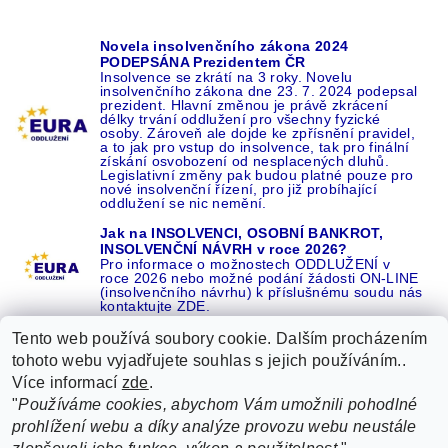
Novela insolvenčního zákona 2024
PODEPSÁNA Prezidentem ČR
Insolvence se zkrátí na 3 roky. Novelu
insolvenčního zákona dne 23. 7. 2024 podepsal
prezident. Hlavní změnou je právě zkrácení
délky trvání oddlužení pro všechny fyzické
osoby. Zároveň ale dojde ke zpřísnění pravidel,
a to jak pro vstup do insolvence, tak pro finální
získání osvobození od nesplacených dluhů.
Legislativní změny pak budou platné pouze pro
nové insolvenční řízení, pro již probíhající
oddlužení se nic nemění.
Jak na INSOLVENCI, OSOBNÍ BANKROT,
INSOLVENČNÍ NÁVRH v roce 2026?
Pro informace o možnostech ODDLUŽENÍ v
roce 2026 nebo možné podání žádosti ON-LINE
(insolvenčního návrhu) k příslušnému soudu nás
kontaktujte ZDE.
Tento web používá soubory cookie. Dalším procházením
tohoto webu vyjadřujete souhlas s jejich používáním..
Více informací
zde
.
Recenze o NÁS na GOOGLE
|
16 let REFERENCÍ v celé ČR
|
"
Používáme cookies, abychom Vám umožnili pohodlné
Recenze o NÁS na SEZNAMU
|
prohlížení webu a díky analýze provozu webu neustále
ŽÁDEJTE život BEZ DLUHŮ nebo EXEKUCÍ ZDE