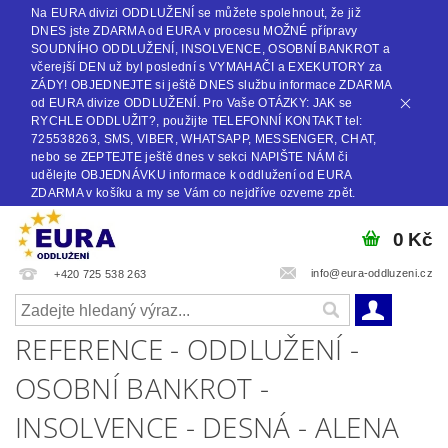
Na EURA divizi ODDLUŽENÍ se můžete spolehnout, že již
DNES jste ZDARMA od EURA v procesu MOŽNÉ přípravy
SOUDNÍHO ODDLUŽENÍ, INSOLVENCE, OSOBNÍ BANKROT a
včerejší DEN už byl poslední s VYMAHAČI a EXEKUTORY za
ZÁDY! OBJEDNEJTE si ještě DNES službu informace ZDARMA
od EURA divize ODDLUŽENÍ. Pro Vaše OTÁZKY: JAK se
RYCHLE ODDLUŽIT?, použijte TELEFONNÍ KONTAKT tel:
725538263, SMS, VIBER, WHATSAPP, MESSENGER, CHAT,
nebo se ZEPTEJTE ještě dnes v sekci NAPIŠTE NÁM či
udělejte OBJEDNÁVKU informace k oddlužení od EURA
ZDARMA v košíku a my se Vám co nejdříve ozveme zpět.
0 Kč
info@eura-oddluzeni.cz
+420 725 538 263
REFERENCE - ODDLUŽENÍ -
OSOBNÍ BANKROT -
INSOLVENCE - DESNÁ - ALENA