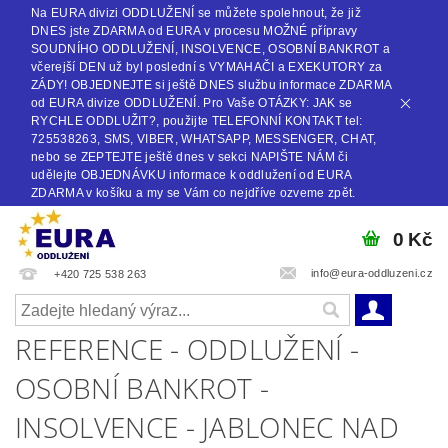
Na EURA divizi ODDLUŽENÍ se můžete spolehnout, že již
DNES jste ZDARMA od EURA v procesu MOŽNÉ přípravy
SOUDNÍHO ODDLUŽENÍ, INSOLVENCE, OSOBNÍ BANKROT a
včerejší DEN už byl poslední s VYMAHAČI a EXEKUTORY za
ZÁDY! OBJEDNEJTE si ještě DNES službu informace ZDARMA
od EURA divize ODDLUŽENÍ. Pro Vaše OTÁZKY: JAK se
RYCHLE ODDLUŽIT?, použijte TELEFONNÍ KONTAKT tel:
725538263, SMS, VIBER, WHATSAPP, MESSENGER, CHAT,
nebo se ZEPTEJTE ještě dnes v sekci NAPIŠTE NÁM či
udělejte OBJEDNÁVKU informace k oddlužení od EURA
ZDARMA v košíku a my se Vám co nejdříve ozveme zpět.
0 Kč
info@eura-oddluzeni.cz
+420 725 538 263
REFERENCE - ODDLUŽENÍ -
OSOBNÍ BANKROT -
INSOLVENCE - JABLONEC NAD