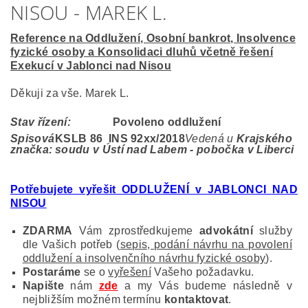
NISOU - MAREK L.
Reference na Oddlužení, Osobní bankrot, Insolvence
fyzické osoby a Konsolidaci dluhů včetně řešení
Exekucí v Jablonci nad Nisou
Děkuji za vše. Marek L.
Stav řízení:
Povoleno oddlužení
Spisová
KSLB 86 INS 92
xx/2018
Vedená u
Krajského
značka:
soudu v Ústí nad Labem - pobočka v Liberci
Potřebujete vyřešit ODDLUŽENÍ v JABLONCI NAD
NISOU
ZDARMA
Vám zprostředkujeme
advokátní
služby
dle Vašich potřeb (
sepis, podání návrhu na povolení
oddlužení a insolvenčního návrhu fyzické osoby
).
Postaráme
se o
vyřešení
Vašeho požadavku.
Napište
nám
zde
a my Vás budeme následně v
nejbližším možném termínu
kontaktovat
.