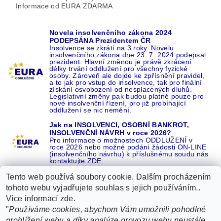
Informace od EURA ZDARMA
Novela insolvenčního zákona 2024
PODEPSÁNA Prezidentem ČR
Insolvence se zkrátí na 3 roky. Novelu
insolvenčního zákona dne 23. 7. 2024 podepsal
prezident. Hlavní změnou je právě zkrácení
délky trvání oddlužení pro všechny fyzické
osoby. Zároveň ale dojde ke zpřísnění pravidel,
a to jak pro vstup do insolvence, tak pro finální
získání osvobození od nesplacených dluhů.
Legislativní změny pak budou platné pouze pro
nové insolvenční řízení, pro již probíhající
oddlužení se nic nemění.
Jak na INSOLVENCI, OSOBNÍ BANKROT,
INSOLVENČNÍ NÁVRH v roce 2026?
Pro informace o možnostech ODDLUŽENÍ v
roce 2026 nebo možné podání žádosti ON-LINE
(insolvenčního návrhu) k příslušnému soudu nás
kontaktujte ZDE.
Tento web používá soubory cookie. Dalším procházením
tohoto webu vyjadřujete souhlas s jejich používáním..
Více informací
zde
.
Recenze o NÁS na GOOGLE
|
16 let REFERENCÍ v celé ČR
|
"
Používáme cookies, abychom Vám umožnili pohodlné
Recenze o NÁS na SEZNAMU
|
prohlížení webu a díky analýze provozu webu neustále
ŽÁDEJTE život BEZ DLUHŮ nebo EXEKUCÍ ZDE