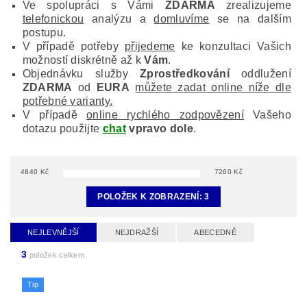
Ve spolupráci s Vámi
ZDARMA
zrealizujeme
telefonickou
analýzu a
domluvíme
se na dalším
postupu.
V případě potřeby
přijedeme
ke konzultaci Vašich
možností diskrétně až k
Vám
.
Objednávku služby
Zprostředkování
oddlužení
ZDARMA
od
EURA
můžete zadat online níže dle
potřebné varianty.
V případě
online rychlého zodpovězení
Vašeho
dotazu použijte
chat
vpravo dole
.
4840
Kč
7260
Kč
POLOŽEK K ZOBRAZENÍ:
3
NEJLEVNĚJŠÍ
NEJDRAŽŠÍ
ABECEDNĚ
3
položek celkem
Tip