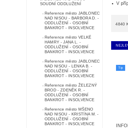
V př
SOUDNÍ ODDLUŽENÍ
Reference město JABLONEC
NAD NISOU - BARBORA D. -
ODDLUŽENÍ - OSOBNÍ
4840
BANKROT - INSOLVENCE
Reference město VELKÉ
HAMRY - JANA L. -
NEJLE
ODDLUŽENÍ - OSOBNÍ
BANKROT - INSOLVENCE
Reference město JABLONEC
NAD NISOU - LENKA B. -
Tip
ODDLUŽENÍ - OSOBNÍ
BANKROT - INSOLVENCE
Reference město ŽELEZNÝ
BROD - ZDENĚK R. -
ODDLUŽENÍ - OSOBNÍ
BANKROT - INSOLVENCE
Reference město MŠENO
NAD NISOU - KRISTÍNA M. -
ODDLUŽENÍ - OSOBNÍ
BANKROT - INSOLVENCE
INF