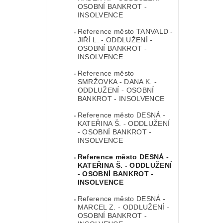
OSOBNÍ BANKROT -
INSOLVENCE
Reference město TANVALD -
JIŘÍ L. - ODDLUŽENÍ -
OSOBNÍ BANKROT -
INSOLVENCE
Reference město
SMRŽOVKA - DANA K. -
ODDLUŽENÍ - OSOBNÍ
BANKROT - INSOLVENCE
Reference město DESNÁ -
KATEŘINA Š. - ODDLUŽENÍ
- OSOBNÍ BANKROT -
INSOLVENCE
Reference město DESNÁ -
KATEŘINA Š. - ODDLUŽENÍ
- OSOBNÍ BANKROT -
INSOLVENCE
Reference město DESNÁ -
MARCEL Z. - ODDLUŽENÍ -
OSOBNÍ BANKROT -