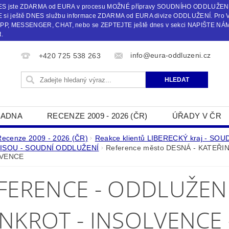
 DNES jste ZDARMA od EURA v procesu MOŽNÉ přípravy SOUDNÍHO ODDLUŽEN
i ještě DNES službu informace ZDARMA od EURA divize ODDLUŽENÍ. Pro 
, MESSENGER, CHAT, nebo se ZEPTEJTE ještě dnes v sekci NAPIŠTE NÁM č
.
info@eura-oddluzeni.cz
+420 725 538 263
ADNA
RECENZE 2009 - 2026 (ČR)
ÚŘADY V ČR
NAPIŠTE NÁM
Recenze 2009 - 2026 (ČR)
Reakce klientů LIBERECKÝ kraj - SO
ISOU - SOUDNÍ ODDLUŽENÍ
Reference město DESNÁ - KATEŘI
LVENCE
FERENCE - ODDLUŽENÍ
NKROT - INSOLVENCE 