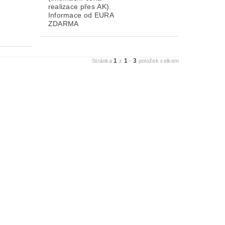
realizace přes AK).
Informace od EURA
ZDARMA
1
1
3
Stránka
z
-
položek celkem