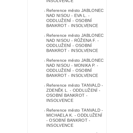
INSOLVENCE
Reference město JABLONEC
NAD NISOU - EVA L. -
ODDLUŽENÍ - OSOBNÍ
BANKROT - INSOLVENCE
Reference město JABLONEC
NAD NISOU - RŮŽENA F. -
ODDLUŽENÍ - OSOBNÍ
BANKROT - INSOLVENCE
Reference město JABLONEC
NAD NISOU - MONIKA P. -
ODDLUŽENÍ - OSOBNÍ
BANKROT - INSOLVENCE
Reference město TANVALD -
ZDENĚK L. - ODDLUŽENÍ -
OSOBNÍ BANKROT -
INSOLVENCE
Reference město TANVALD -
MICHAELA K. - ODDLUŽENÍ
- OSOBNÍ BANKROT -
INSOLVENCE