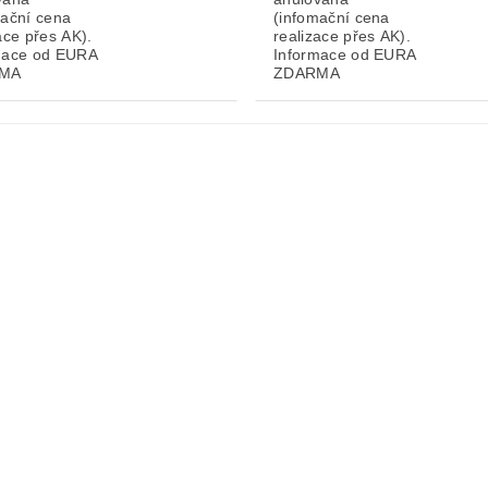
mační cena
(infomační cena
ace přes AK).
realizace přes AK).
mace od EURA
Informace od EURA
MA
ZDARMA