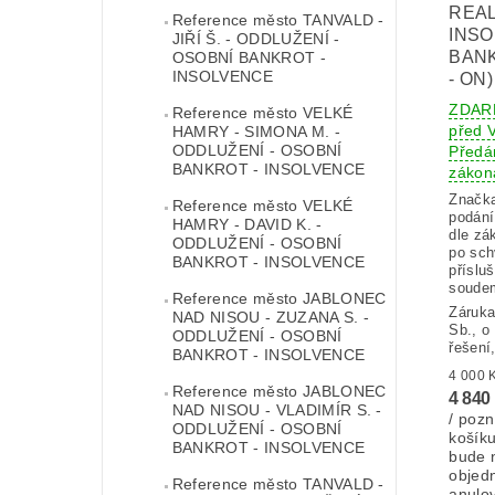
REAL
Reference město TANVALD -
INSO
JIŘÍ Š. - ODDLUŽENÍ -
BANK
OSOBNÍ BANKROT -
INSOLVENCE
- ON)
ZDAR
Reference město VELKÉ
před
HAMRY - SIMONA M. -
ODDLUŽENÍ - OSOBNÍ
Předán
BANKROT - INSOLVENCE
zákon
Značk
Reference město VELKÉ
podání
HAMRY - DAVID K. -
dle zá
ODDLUŽENÍ - OSOBNÍ
po sch
BANKROT - INSOLVENCE
příslu
soudem
Reference město JABLONEC
Záruka
NAD NISOU - ZUZANA S. -
Sb., o
ODDLUŽENÍ - OSOBNÍ
řešení
BANKROT - INSOLVENCE
Reference město JABLONEC
4 840
NAD NISOU - VLADIMÍR S. -
/ pozn
ODDLUŽENÍ - OSOBNÍ
košík
BANKROT - INSOLVENCE
bude 
objed
Reference město TANVALD -
anulo