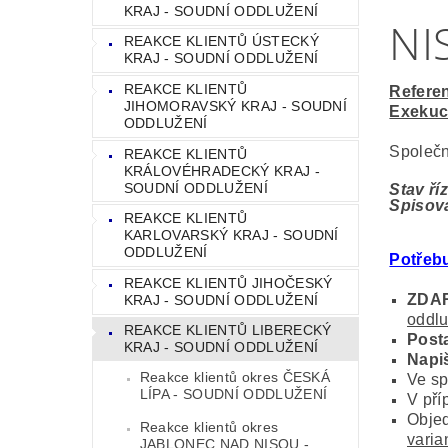
KRAJ - SOUDNÍ ODDLUŽENÍ
NI
REAKCE KLIENTŮ ÚSTECKÝ
KRAJ - SOUDNÍ ODDLUŽENÍ
REAKCE KLIENTŮ
Referen
JIHOMORAVSKÝ KRAJ - SOUDNÍ
Exekucí
ODDLUŽENÍ
Společn
REAKCE KLIENTŮ
KRÁLOVÉHRADECKÝ KRAJ -
SOUDNÍ ODDLUŽENÍ
Stav říz
Spisov
REAKCE KLIENTŮ
KARLOVARSKÝ KRAJ - SOUDNÍ
ODDLUŽENÍ
Potřeb
REAKCE KLIENTŮ JIHOČESKÝ
ZDA
KRAJ - SOUDNÍ ODDLUŽENÍ
oddlu
REAKCE KLIENTŮ LIBERECKÝ
Post
KRAJ - SOUDNÍ ODDLUŽENÍ
Napi
Reakce klientů okres ČESKÁ
Ve sp
LÍPA - SOUDNÍ ODDLUŽENÍ
V pří
Obje
Reakce klientů okres
varia
JABLONEC NAD NISOU -