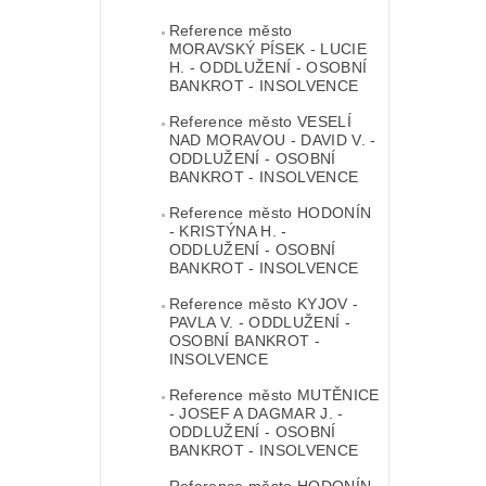
Reference město
MORAVSKÝ PÍSEK - LUCIE
H. - ODDLUŽENÍ - OSOBNÍ
BANKROT - INSOLVENCE
Reference město VESELÍ
NAD MORAVOU - DAVID V. -
ODDLUŽENÍ - OSOBNÍ
BANKROT - INSOLVENCE
Reference město HODONÍN
- KRISTÝNA H. -
ODDLUŽENÍ - OSOBNÍ
BANKROT - INSOLVENCE
Reference město KYJOV -
PAVLA V. - ODDLUŽENÍ -
OSOBNÍ BANKROT -
INSOLVENCE
Reference město MUTĚNICE
- JOSEF A DAGMAR J. -
ODDLUŽENÍ - OSOBNÍ
BANKROT - INSOLVENCE
Reference město HODONÍN