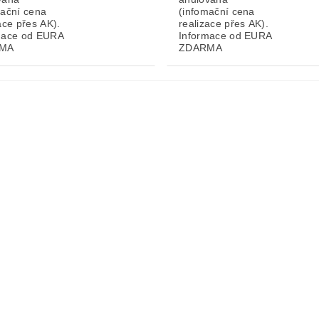
mační cena
(infomační cena
ace přes AK).
realizace přes AK).
mace od EURA
Informace od EURA
MA
ZDARMA