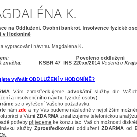
GDALÉNA K.
ce na Oddlužení, Osobní bankrot, Insolvence fyzické os
í v Hodoníně
za vypracování návrhu. Magdaléna K.
ení:
Povoleno oddlužení
á značka:
KSBR 47 INS 220
xx/2014
Vedená u
Kraj
ujete vyřešit ODDLUŽENÍ v HODONÍNĚ?
RMA
Vám zprostředkujeme
advokátní
služby dle Vašich
žení a insolvenčního návrhu fyzické osoby
).
aráme
se o
vyřešení
Vašeho požadavku.
šte
nám
zde
a my Vás budeme následně v nejbližším možné
olupráci s Vámi
ZDARMA
zrealizujeme
telefonickou
analýz
padě potřeby
přijedeme
ke konzultaci Vašich možností diskré
dnávku služby
Zprostředkování
oddlužení
ZDARMA
od
nty.