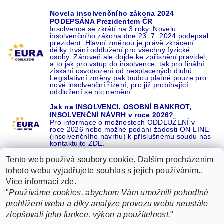
Novela insolvenčního zákona 2024
PODEPSÁNA Prezidentem ČR
Insolvence se zkrátí na 3 roky. Novelu
insolvenčního zákona dne 23. 7. 2024 podepsal
prezident. Hlavní změnou je právě zkrácení
délky trvání oddlužení pro všechny fyzické
osoby. Zároveň ale dojde ke zpřísnění pravidel,
a to jak pro vstup do insolvence, tak pro finální
získání osvobození od nesplacených dluhů.
Legislativní změny pak budou platné pouze pro
nové insolvenční řízení, pro již probíhající
oddlužení se nic nemění.
Jak na INSOLVENCI, OSOBNÍ BANKROT,
INSOLVENČNÍ NÁVRH v roce 2026?
Pro informace o možnostech ODDLUŽENÍ v
roce 2026 nebo možné podání žádosti ON-LINE
(insolvenčního návrhu) k příslušnému soudu nás
kontaktujte ZDE.
Tento web používá soubory cookie. Dalším procházením
tohoto webu vyjadřujete souhlas s jejich používáním..
Více informací
zde
.
Recenze o NÁS na GOOGLE
|
16 let REFERENCÍ v celé ČR
|
"
Používáme cookies, abychom Vám umožnili pohodlné
Recenze o NÁS na SEZNAMU
|
prohlížení webu a díky analýze provozu webu neustále
ŽÁDEJTE život BEZ DLUHŮ nebo EXEKUCÍ ZDE
zlepšovali jeho funkce, výkon a použitelnost.
"