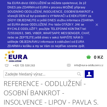
Na EURA divizi ODDLUŽENÍ se můžete spolehnout, že již
DNES jste ZDARMA od EURA v procesu MOŽNÉ přípravy
SOUDNÍHO ODDLUŽENÍ, INSOLVENCE, OSOBNÍ BANKROT a
včerejší DEN už byl poslední s VYMAHAČI a EXEKUTORY za
ZÁDY! OBJEDNEJTE si ještě DNES službu informace ZDARMA
od EURA divize ODDLUŽENÍ. Pro Vaše OTÁZKY: JAK se
RYCHLE ODDLUŽIT?, použijte TELEFONNÍ KONTAKT tel:
725538263, SMS, VIBER, WHATSAPP, MESSENGER, CHAT,
nebo se ZEPTEJTE ještě dnes v sekci NAPIŠTE NÁM či
udělejte OBJEDNÁVKU informace k oddlužení od EURA
ZDARMA v košíku a my se Vám co nejdříve ozveme zpět.
0 Kč
info@eura-oddluzeni.cz
+420 725 538 263
REFERENCE - ODDLUŽENÍ -
OSOBNÍ BANKROT -
INSOLVENCE - LIPOV - PAVLA S.