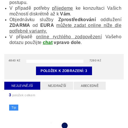
postupu.
V případě potřeby
přijedeme
ke konzultaci Vašich
možností diskrétně až k
Vám
.
Objednávku služby
Zprostředkování
oddlužení
ZDARMA
od
EURA
můžete zadat online níže dle
potřebné varianty.
V případě
online rychlého zodpovězení
Vašeho
dotazu použijte
chat
vpravo dole
.
4840
Kč
7260
Kč
POLOŽEK K ZOBRAZENÍ:
3
NEJLEVNĚJŠÍ
NEJDRAŽŠÍ
ABECEDNĚ
3
položek celkem
Tip