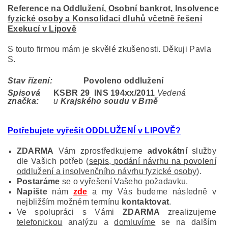
Reference na Oddlužení, Osobní bankrot, Insolvence
fyzické osoby a Konsolidaci dluhů včetně řešení
Exekucí v Lipově
S touto firmou mám je skvělé zkušenosti. Děkuji Pavla
S.
Stav řízení:
Povoleno oddlužení
Spisová
KSBR 29 INS 194
xx/2011
Vedená
značka:
u
Krajského soudu v Brně
Potřebujete vyřešit ODDLUŽENÍ v LIPOVĚ?
ZDARMA
Vám zprostředkujeme
advokátní
služby
dle Vašich potřeb (
sepis, podání návrhu na povolení
oddlužení a insolvenčního návrhu fyzické osoby
).
Postaráme
se o
vyřešení
Vašeho požadavku.
Napište
nám
zde
a my Vás budeme následně v
nejbližším možném termínu
kontaktovat
.
Ve spolupráci s Vámi
ZDARMA
zrealizujeme
telefonickou
analýzu a
domluvíme
se na dalším