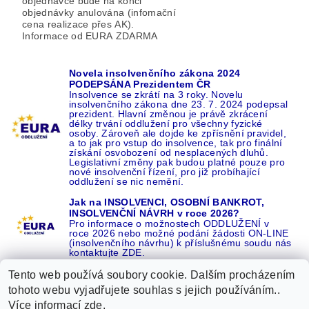
objednávce bude na konci
objednávky anulována (infomační
cena realizace přes AK).
Informace od EURA ZDARMA
Novela insolvenčního zákona 2024
PODEPSÁNA Prezidentem ČR
Insolvence se zkrátí na 3 roky. Novelu
insolvenčního zákona dne 23. 7. 2024 podepsal
prezident. Hlavní změnou je právě zkrácení
délky trvání oddlužení pro všechny fyzické
osoby. Zároveň ale dojde ke zpřísnění pravidel,
a to jak pro vstup do insolvence, tak pro finální
získání osvobození od nesplacených dluhů.
Legislativní změny pak budou platné pouze pro
nové insolvenční řízení, pro již probíhající
oddlužení se nic nemění.
Jak na INSOLVENCI, OSOBNÍ BANKROT,
INSOLVENČNÍ NÁVRH v roce 2026?
Pro informace o možnostech ODDLUŽENÍ v
roce 2026 nebo možné podání žádosti ON-LINE
(insolvenčního návrhu) k příslušnému soudu nás
kontaktujte ZDE.
Tento web používá soubory cookie. Dalším procházením
tohoto webu vyjadřujete souhlas s jejich používáním..
Více informací
zde
.