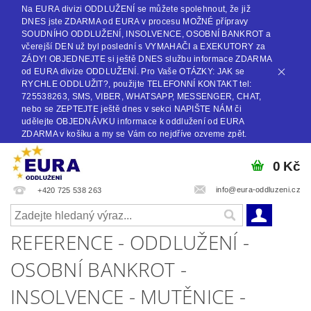
Na EURA divizi ODDLUŽENÍ se můžete spolehnout, že již
DNES jste ZDARMA od EURA v procesu MOŽNÉ přípravy
SOUDNÍHO ODDLUŽENÍ, INSOLVENCE, OSOBNÍ BANKROT a
včerejší DEN už byl poslední s VYMAHAČI a EXEKUTORY za
ZÁDY! OBJEDNEJTE si ještě DNES službu informace ZDARMA
od EURA divize ODDLUŽENÍ. Pro Vaše OTÁZKY: JAK se
RYCHLE ODDLUŽIT?, použijte TELEFONNÍ KONTAKT tel:
725538263, SMS, VIBER, WHATSAPP, MESSENGER, CHAT,
nebo se ZEPTEJTE ještě dnes v sekci NAPIŠTE NÁM či
udělejte OBJEDNÁVKU informace k oddlužení od EURA
ZDARMA v košíku a my se Vám co nejdříve ozveme zpět.
0 Kč
info@eura-oddluzeni.cz
+420 725 538 263
REFERENCE - ODDLUŽENÍ -
OSOBNÍ BANKROT -
INSOLVENCE - MUTĚNICE -