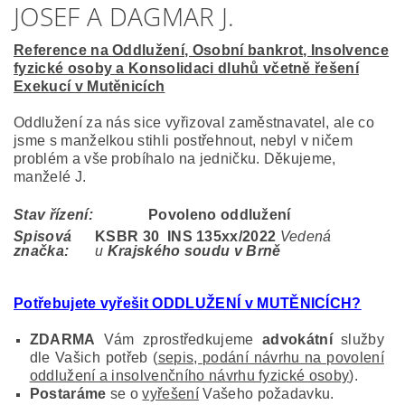
JOSEF A DAGMAR J.
Reference na Oddlužení, Osobní bankrot, Insolvence
fyzické osoby a Konsolidaci dluhů včetně řešení
Exekucí v Mutěnicích
Oddlužení za nás sice vyřizoval zaměstnavatel, ale co
jsme s manželkou stihli postřehnout, nebyl v ničem
problém a vše probíhalo na jedničku. Děkujeme,
manželé J.
Stav řízení:
Povoleno oddlužení
Spisová
KSBR 30 INS 135
xx/2022
Vedená
značka:
u
Krajského soudu v Brně
Potřebujete vyřešit ODDLUŽENÍ v MUTĚNICÍCH?
ZDARMA
Vám zprostředkujeme
advokátní
služby
dle Vašich potřeb (
sepis, podání návrhu na povolení
oddlužení a insolvenčního návrhu fyzické osoby
).
Postaráme
se o
vyřešení
Vašeho požadavku.