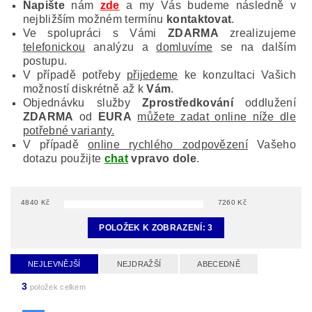
Napište
nám
zde
a my Vás budeme následně v
nejbližším možném termínu
kontaktovat
.
Ve spolupráci s Vámi
ZDARMA
zrealizujeme
telefonickou
analýzu a
domluvíme
se na dalším
postupu.
V případě potřeby
přijedeme
ke konzultaci Vašich
možností diskrétně až k
Vám
.
Objednávku služby
Zprostředkování
oddlužení
ZDARMA
od
EURA
můžete zadat online níže dle
potřebné varianty.
V případě
online rychlého zodpovězení
Vašeho
dotazu použijte
chat
vpravo dole
.
4840
Kč
7260
Kč
POLOŽEK K ZOBRAZENÍ:
3
NEJLEVNĚJŠÍ
NEJDRAŽŠÍ
ABECEDNĚ
3
položek celkem