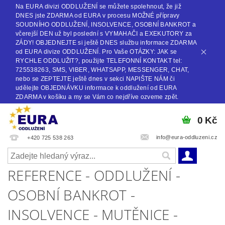
Na EURA divizi ODDLUŽENÍ se můžete spolehnout, že již
DNES jste ZDARMA od EURA v procesu MOŽNÉ přípravy
SOUDNÍHO ODDLUŽENÍ, INSOLVENCE, OSOBNÍ BANKROT a
včerejší DEN už byl poslední s VYMAHAČI a EXEKUTORY za
ZÁDY! OBJEDNEJTE si ještě DNES službu informace ZDARMA
od EURA divize ODDLUŽENÍ. Pro Vaše OTÁZKY: JAK se
RYCHLE ODDLUŽIT?, použijte TELEFONNÍ KONTAKT tel:
725538263, SMS, VIBER, WHATSAPP, MESSENGER, CHAT,
nebo se ZEPTEJTE ještě dnes v sekci NAPIŠTE NÁM či
udělejte OBJEDNÁVKU informace k oddlužení od EURA
ZDARMA v košíku a my se Vám co nejdříve ozveme zpět.
0 Kč
info@eura-oddluzeni.cz
+420 725 538 263
REFERENCE - ODDLUŽENÍ -
OSOBNÍ BANKROT -
INSOLVENCE - MUTĚNICE -