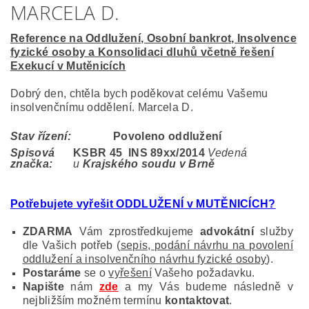
MARCELA D.
Reference na Oddlužení, Osobní bankrot, Insolvence
fyzické osoby a Konsolidaci dluhů včetně řešení
Exekucí v Mutěnicích
Dobrý den, chtěla bych poděkovat celému Vašemu
insolvenčnímu oddělení. Marcela D.
Stav řízení:
Povoleno oddlužení
Spisová
KSBR 45 INS 89
xx/2014
Vedená
značka:
u
Krajského soudu v Brně
Potřebujete vyřešit ODDLUŽENÍ v MUTĚNICÍCH?
ZDARMA
Vám zprostředkujeme
advokátní
služby
dle Vašich potřeb (
sepis, podání návrhu na povolení
oddlužení a insolvenčního návrhu fyzické osoby
).
Postaráme
se o
vyřešení
Vašeho požadavku.
Napište
nám
zde
a my Vás budeme následně v
nejbližším možném termínu
kontaktovat
.