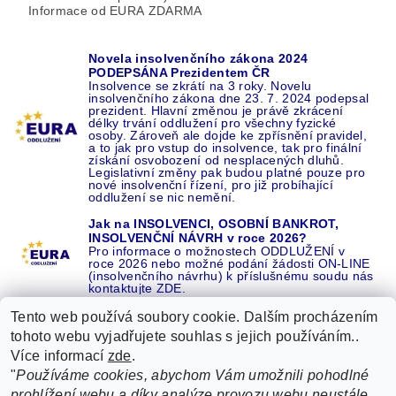
Informace od EURA ZDARMA
Novela insolvenčního zákona 2024
PODEPSÁNA Prezidentem ČR
Insolvence se zkrátí na 3 roky. Novelu
insolvenčního zákona dne 23. 7. 2024 podepsal
prezident. Hlavní změnou je právě zkrácení
délky trvání oddlužení pro všechny fyzické
osoby. Zároveň ale dojde ke zpřísnění pravidel,
a to jak pro vstup do insolvence, tak pro finální
získání osvobození od nesplacených dluhů.
Legislativní změny pak budou platné pouze pro
nové insolvenční řízení, pro již probíhající
oddlužení se nic nemění.
Jak na INSOLVENCI, OSOBNÍ BANKROT,
INSOLVENČNÍ NÁVRH v roce 2026?
Pro informace o možnostech ODDLUŽENÍ v
roce 2026 nebo možné podání žádosti ON-LINE
(insolvenčního návrhu) k příslušnému soudu nás
kontaktujte ZDE.
Tento web používá soubory cookie. Dalším procházením
tohoto webu vyjadřujete souhlas s jejich používáním..
Více informací
zde
.
Recenze o NÁS na GOOGLE
|
16 let REFERENCÍ v celé ČR
|
"
Používáme cookies, abychom Vám umožnili pohodlné
Recenze o NÁS na SEZNAMU
|
prohlížení webu a díky analýze provozu webu neustále
ŽÁDEJTE život BEZ DLUHŮ nebo EXEKUCÍ ZDE