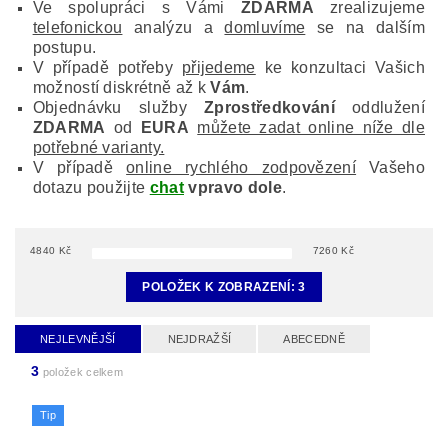
Ve spolupráci s Vámi
ZDARMA
zrealizujeme
telefonickou
analýzu a
domluvíme
se na dalším
postupu.
V případě potřeby
přijedeme
ke konzultaci Vašich
možností diskrétně až k
Vám
.
Objednávku služby
Zprostředkování
oddlužení
ZDARMA
od
EURA
můžete zadat online níže dle
potřebné varianty.
V případě
online rychlého zodpovězení
Vašeho
dotazu použijte
chat
vpravo dole
.
4840
Kč
7260
Kč
POLOŽEK K ZOBRAZENÍ:
3
NEJLEVNĚJŠÍ
NEJDRAŽŠÍ
ABECEDNĚ
3
položek celkem
Tip