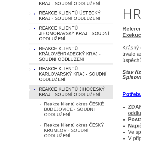
KRAJ - SOUDNÍ ODDLUŽENÍ
HR
REAKCE KLIENTŮ ÚSTECKÝ
KRAJ - SOUDNÍ ODDLUŽENÍ
REAKCE KLIENTŮ
Referen
JIHOMORAVSKÝ KRAJ - SOUDNÍ
Exekucí
ODDLUŽENÍ
Krásný 
REAKCE KLIENTŮ
KRÁLOVÉHRADECKÝ KRAJ -
trvalo a
SOUDNÍ ODDLUŽENÍ
úspěchů
REAKCE KLIENTŮ
Stav říz
KARLOVARSKÝ KRAJ - SOUDNÍ
Spisov
ODDLUŽENÍ
REAKCE KLIENTŮ JIHOČESKÝ
Potřeb
KRAJ - SOUDNÍ ODDLUŽENÍ
Reakce klientů okres ČESKÉ
ZDA
BUDĚJOVICE - SOUDNÍ
oddlu
ODDLUŽENÍ
Post
Reakce klientů okres ČESKÝ
Napi
KRUMLOV - SOUDNÍ
Ve sp
ODDLUŽENÍ
V pří