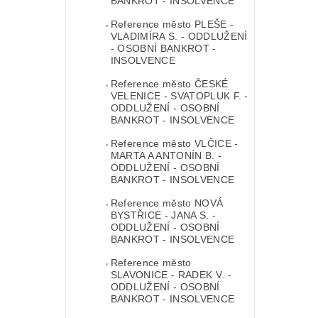
BANKROT - INSOLVENCE
Reference město PLEŠE -
VLADIMÍRA S. - ODDLUŽENÍ
- OSOBNÍ BANKROT -
INSOLVENCE
Reference město ČESKÉ
VELENICE - SVATOPLUK F. -
ODDLUŽENÍ - OSOBNÍ
BANKROT - INSOLVENCE
Reference město VLČICE -
MARTA A ANTONÍN B. -
ODDLUŽENÍ - OSOBNÍ
BANKROT - INSOLVENCE
Reference město NOVÁ
BYSTŘICE - JANA S. -
ODDLUŽENÍ - OSOBNÍ
BANKROT - INSOLVENCE
Reference město
SLAVONICE - RADEK V. -
ODDLUŽENÍ - OSOBNÍ
BANKROT - INSOLVENCE