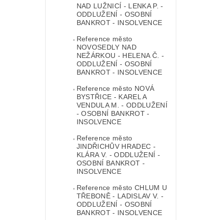
NAD LUŽNICÍ - LENKA P. -
ODDLUŽENÍ - OSOBNÍ
BANKROT - INSOLVENCE
Reference město
NOVOSEDLY NAD
NEŽÁRKOU - HELENA Č. -
ODDLUŽENÍ - OSOBNÍ
BANKROT - INSOLVENCE
Reference město NOVÁ
BYSTŘICE - KAREL A
VENDULA M. - ODDLUŽENÍ
- OSOBNÍ BANKROT -
INSOLVENCE
Reference město
JINDŘICHŮV HRADEC -
KLÁRA V. - ODDLUŽENÍ -
OSOBNÍ BANKROT -
INSOLVENCE
Reference město CHLUM U
TŘEBONĚ - LADISLAV V. -
ODDLUŽENÍ - OSOBNÍ
BANKROT - INSOLVENCE