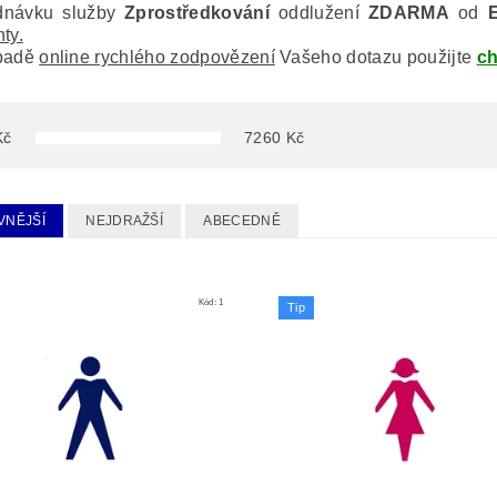
dnávku služby
Zprostředkování
oddlužení
ZDARMA
od
nty.
ípadě
online rychlého zodpovězení
Vašeho dotazu použijte
ch
Kč
7260
Kč
VNĚJŠÍ
NEJDRAŽŠÍ
ABECEDNĚ
Kód:
1
Tip