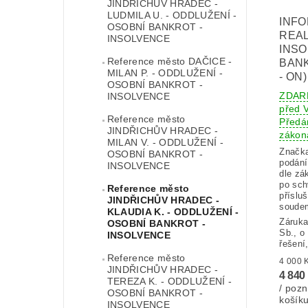
JINDŘICHŮV HRADEC -
LUDMILA U. - ODDLUŽENÍ -
INF
OSOBNÍ BANKROT -
REAL
INSOLVENCE
INSO
Reference město DAČICE -
BANK
MILAN P. - ODDLUŽENÍ -
- ON)
OSOBNÍ BANKROT -
ZDAR
INSOLVENCE
před
Reference město
Předán
JINDŘICHŮV HRADEC -
zákon
MILAN V. - ODDLUŽENÍ -
Značk
OSOBNÍ BANKROT -
podání
INSOLVENCE
dle zá
po sch
Reference město
příslu
JINDŘICHŮV HRADEC -
soudem
KLAUDIA K. - ODDLUŽENÍ -
Záruka
OSOBNÍ BANKROT -
Sb., o
INSOLVENCE
řešení
Reference město
JINDŘICHŮV HRADEC -
4 840
TEREZA K. - ODDLUŽENÍ -
/ pozn
OSOBNÍ BANKROT -
košík
INSOLVENCE