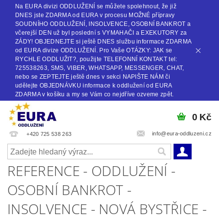
Na EURA divizi ODDLUŽENÍ se můžete spolehnout, že již
DNES jste ZDARMA od EURA v procesu MOŽNÉ přípravy
SOUDNÍHO ODDLUŽENÍ, INSOLVENCE, OSOBNÍ BANKROT a
včerejší DEN už byl poslední s VYMAHAČI a EXEKUTORY za
ZÁDY! OBJEDNEJTE si ještě DNES službu informace ZDARMA
od EURA divize ODDLUŽENÍ. Pro Vaše OTÁZKY: JAK se
RYCHLE ODDLUŽIT?, použijte TELEFONNÍ KONTAKT tel:
725538263, SMS, VIBER, WHATSAPP, MESSENGER, CHAT,
nebo se ZEPTEJTE ještě dnes v sekci NAPIŠTE NÁM či
udělejte OBJEDNÁVKU informace k oddlužení od EURA
ZDARMA v košíku a my se Vám co nejdříve ozveme zpět.
0 Kč
info@eura-oddluzeni.cz
+420 725 538 263
REFERENCE - ODDLUŽENÍ -
OSOBNÍ BANKROT -
INSOLVENCE - NOVÁ BYSTŘICE -