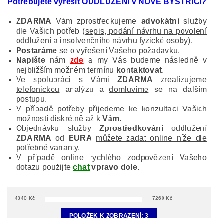
Potřebujete vyřešit ODDLUŽENÍ v NOVÉ BYSTŘICI?
ZDARMA
Vám zprostředkujeme
advokátní
služby
dle Vašich potřeb (
sepis, podání návrhu na povolení
oddlužení a insolvenčního návrhu fyzické osoby
).
Postaráme
se o
vyřešení
Vašeho požadavku.
Napište
nám
zde
a my Vás budeme následně v
nejbližším možném termínu
kontaktovat
.
Ve spolupráci s Vámi
ZDARMA
zrealizujeme
telefonickou
analýzu a
domluvíme
se na dalším
postupu.
V případě potřeby
přijedeme
ke konzultaci Vašich
možností diskrétně až k
Vám
.
Objednávku služby
Zprostředkování
oddlužení
ZDARMA
od
EURA
můžete zadat online níže dle
potřebné varianty.
V případě
online rychlého zodpovězení
Vašeho
dotazu použijte
chat
vpravo dole
.
4840
Kč
7260
Kč
POLOŽEK K ZOBRAZENÍ:
3