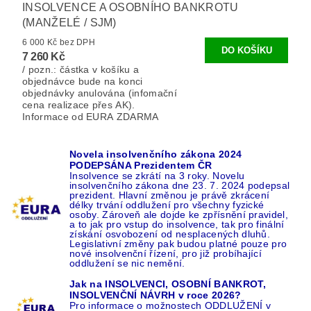
INSOLVENCE A OSOBNÍHO BANKROTU
(MANŽELÉ / SJM)
6 000 Kč bez DPH
7 260 Kč
/ pozn.: částka v košíku a
objednávce bude na konci
objednávky anulována (infomační
cena realizace přes AK).
Informace od EURA ZDARMA
Novela insolvenčního zákona 2024
PODEPSÁNA Prezidentem ČR
Insolvence se zkrátí na 3 roky. Novelu
insolvenčního zákona dne 23. 7. 2024 podepsal
prezident. Hlavní změnou je právě zkrácení
délky trvání oddlužení pro všechny fyzické
osoby. Zároveň ale dojde ke zpřísnění pravidel,
a to jak pro vstup do insolvence, tak pro finální
získání osvobození od nesplacených dluhů.
Legislativní změny pak budou platné pouze pro
nové insolvenční řízení, pro již probíhající
oddlužení se nic nemění.
Jak na INSOLVENCI, OSOBNÍ BANKROT,
INSOLVENČNÍ NÁVRH v roce 2026?
Pro informace o možnostech ODDLUŽENÍ v