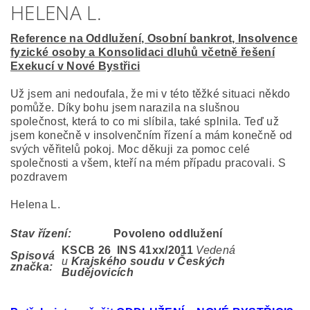
HELENA L.
Reference na Oddlužení, Osobní bankrot, Insolvence
fyzické osoby a Konsolidaci dluhů včetně řešení
Exekucí v Nové Bystřici
Už jsem ani nedoufala, že mi v této těžké situaci někdo
pomůže. Díky bohu jsem narazila na slušnou
společnost, která to co mi slíbila, také splnila. Teď už
jsem konečně v insolvenčním řízení a mám konečně od
svých věřitelů pokoj. Moc děkuji za pomoc celé
společnosti a všem, kteří na mém případu pracovali. S
pozdravem
Helena L.
Stav řízení:
Povoleno oddlužení
KSCB 26 INS 41
xx/2011
Vedená
Spisová
u
Krajského soudu v Českých
značka:
Budějovicích