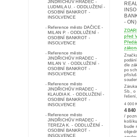
JINDŘICHŮV HRADEC -
REAL
LUDMILA U. - ODDLUŽENÍ -
INSO
OSOBNÍ BANKROT -
BANK
INSOLVENCE
- ON)
Reference město DAČICE -
ZDAR
MILAN P. - ODDLUŽENÍ -
před
OSOBNÍ BANKROT -
Předán
INSOLVENCE
zákon
Reference město
Značk
JINDŘICHŮV HRADEC -
podání
MILAN V. - ODDLUŽENÍ -
dle zá
OSOBNÍ BANKROT -
po sch
INSOLVENCE
příslu
soudem
Reference město
Záruka
JINDŘICHŮV HRADEC -
Sb., o
KLAUDIA K. - ODDLUŽENÍ -
řešení
OSOBNÍ BANKROT -
INSOLVENCE
4 840
Reference město
/ pozn
JINDŘICHŮV HRADEC -
košík
TEREZA K. - ODDLUŽENÍ -
bude 
OSOBNÍ BANKROT -
objed
INSOLVENCE
anulo