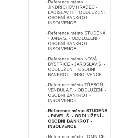
Reference město
JINDŘICHŮV HRADEC -
LADISLAV H. - ODDLUŽENÍ -
OSOBNÍ BANKROT -
INSOLVENCE
Reference město STUDENÁ
- JANA Š. - ODDLUŽENÍ -
OSOBNÍ BANKROT -
INSOLVENCE
Reference město NOVÁ
BYSTŘICE - JAROSLAV Š. -
ODDLUŽENÍ - OSOBNÍ
BANKROT - INSOLVENCE
Reference město TŘEBOŇ -
VENDULA P. - ODDLUŽENÍ -
OSOBNÍ BANKROT -
INSOLVENCE
Reference město STUDENÁ
- PAVEL Š. - ODDLUŽENÍ -
OSOBNÍ BANKROT -
INSOLVENCE
Reference město LOMNICE