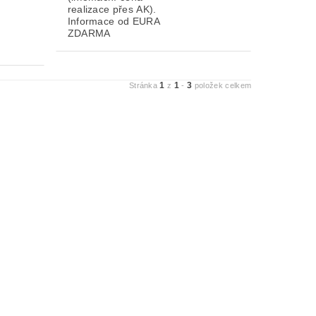
realizace přes AK).
Informace od EURA
ZDARMA
1
1
3
Stránka
z
-
položek celkem