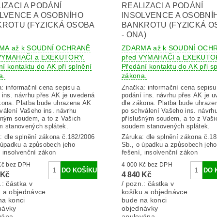
IZACI A PODÁNÍ
REALIZACI A PODÁNÍ
LVENCE A OSOBNÍHO
INSOLVENCE A OSOBNÍ
ROTU (FYZICKÁ OSOBA
BANKROTU (FYZICKÁ O
- ONA)
MA až k SOUDNÍ OCHRANĚ
ZDARMA až k SOUDNÍ OCH
 VYMAHAČI a EXEKUTORY.
před VYMAHAČI a EXEKUTO
í kontaktu do AK při splnění
Předání kontaktu do AK při sp
a.
zákona.
a:
informační cena sepisu a
Značka:
informační cena sepisu
 ins. návrhu přes AK je uvedená
podání ins. návrhu přes AK je 
kona. Platba bude uhrazena AK
dle zákona. Platba bude uhraz
válení Vašeho ins. návrhu
po schválení Vašeho ins. návrh
šným soudem, a to z Vašich
příslušným soudem, a to z Vaši
 stanovených splátek.
soudem stanovených splátek.
: dle splnění zákona č.182/2006
Záruka: dle splnění zákona č.1
 úpadku a způsobech jeho
Sb., o úpadku a způsobech jeho
, insolvenční zákon
řešení, insolvenční zákon
4 000 Kč bez DPH
4 000 Kč bez DPH
 Kč
4 840 Kč
.: částka v
/ pozn.: částka v
u a objednávce
košíku a objednávce
na konci
bude na konci
návky
objednávky
vána
anulována