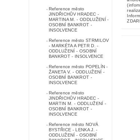
(info
Reference město
realiz
JINDŘICHŮV HRADEC -
Infor
MARTINA M. - ODDLUŽENÍ -
ZDAR
OSOBNÍ BANKROT -
INSOLVENCE
Reference město STRMILOV
- MARKÉTA A PETR D. -
ODDLUŽENÍ - OSOBNÍ
BANKROT - INSOLVENCE
Reference město POPELÍN -
ŽANETA V. - ODDLUŽENÍ -
OSOBNÍ BANKROT -
INSOLVENCE
Reference město
JINDŘICHŮV HRADEC -
MARTIN M. - ODDLUŽENÍ -
OSOBNÍ BANKROT -
INSOLVENCE
Reference město NOVÁ
BYSTŘICE - LENKA J. -
ODDLUŽENÍ - OSOBNÍ