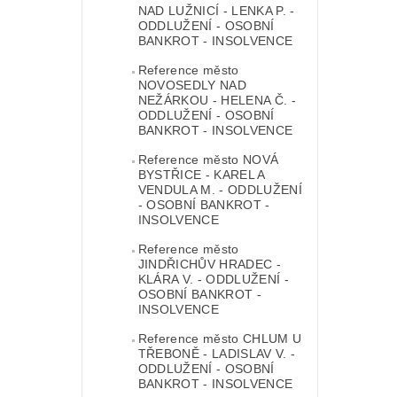
NAD LUŽNICÍ - LENKA P. -
ODDLUŽENÍ - OSOBNÍ
BANKROT - INSOLVENCE
Reference město
NOVOSEDLY NAD
NEŽÁRKOU - HELENA Č. -
ODDLUŽENÍ - OSOBNÍ
BANKROT - INSOLVENCE
Reference město NOVÁ
BYSTŘICE - KAREL A
VENDULA M. - ODDLUŽENÍ
- OSOBNÍ BANKROT -
INSOLVENCE
Reference město
JINDŘICHŮV HRADEC -
KLÁRA V. - ODDLUŽENÍ -
OSOBNÍ BANKROT -
INSOLVENCE
Reference město CHLUM U
TŘEBONĚ - LADISLAV V. -
ODDLUŽENÍ - OSOBNÍ
BANKROT - INSOLVENCE