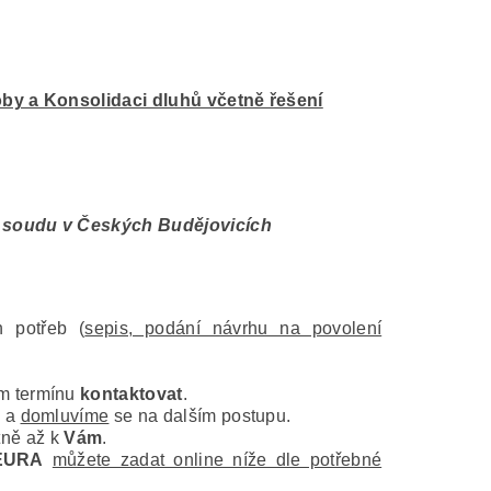
oby a Konsolidaci dluhů včetně řešení
 soudu v Českých Budějovicích
 potřeb (
sepis, podání návrhu na povolení
m termínu
kontaktovat
.
u a
domluvíme
se na dalším postupu.
tně až k
Vám
.
EURA
můžete zadat online níže dle potřebné