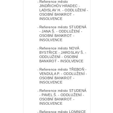
Reference město
JINDŘICHŮV HRADEC -
LADISLAV H. - ODDLUŽENÍ -
OSOBNÍ BANKROT -
INSOLVENCE
Reference město STUDENÁ
- JANA Š. - ODDLUŽENÍ -
OSOBNÍ BANKROT -
INSOLVENCE
Reference město NOVÁ
BYSTŘICE - JAROSLAV Š. -
ODDLUŽENÍ - OSOBNÍ
BANKROT - INSOLVENCE
Reference město TŘEBOŇ -
VENDULA P. - ODDLUŽENÍ -
OSOBNÍ BANKROT -
INSOLVENCE
Reference město STUDENÁ
- PAVEL Š. - ODDLUŽENÍ -
OSOBNÍ BANKROT -
INSOLVENCE
Reference město LOMNICE