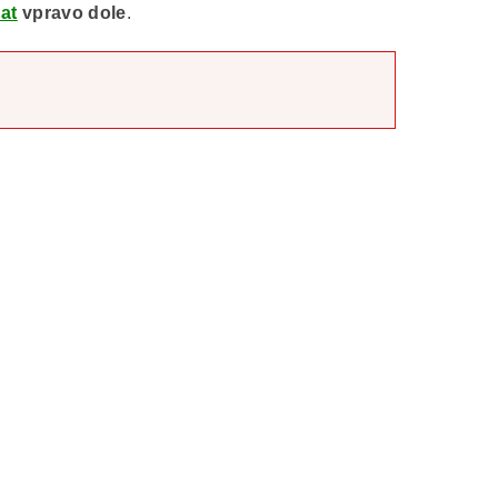
at
vpravo dole
.