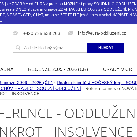
 DNES jste ZDARMA od EURA v procesu MOŽNÉ přípravy SOUDNÍHO ODDLUŽEN
i ještě DNES službu informace ZDARMA od EURA divize ODDLUŽENÍ. Pro 
, MESSENGER, CHAT, nebo se ZEPTEJTE ještě dnes v sekci NAPIŠTE NÁM č
.
info@eura-oddluzeni.cz
+420 725 538 263
ADNA
RECENZE 2009 - 2026 (ČR)
ÚŘADY V ČR
NAPIŠTE NÁM
Recenze 2009 - 2026 (ČR)
Reakce klientů JIHOČESKÝ kraj - SO
ICHŮV HRADEC - SOUDNÍ ODDLUŽENÍ
Reference město NOVÁ 
OT - INSOLVENCE
FERENCE - ODDLUŽENÍ
NKROT - INSOLVENCE 