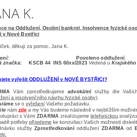
ANA K.
ce na Oddlužení, Osobní bankrot, Insolvence fyzické os
 v Nové Bystřici
iček, děkuji za pomoc. Jana K.
ení:
Povoleno oddlužení
á značka:
KSCB 44 INS 60
xx/2023
Vedená u
Krajského
ujete vyřešit ODDLUŽENÍ v NOVÉ BYSTŘICI
?
RMA
Vám zprostředkujeme
advokátní
služby dle Vašich
žení a insolvenčního návrhu fyzické osoby
).
aráme
se o
vyřešení
Vašeho požadavku.
šte
nám
zde
a my Vás budeme následně v nejbližším možné
olupráci s Vámi
ZDARMA
zrealizujeme
telefonickou
analýz
padě potřeby
přijedeme
ke konzultaci Vašich možností diskré
dnávku služby
Zprostředkování
oddlužení
ZDARMA
od
nty.