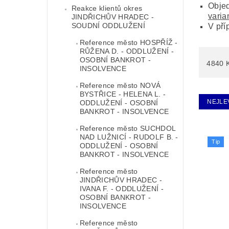
Obje
Reakce klientů okres
varia
JINDŘICHŮV HRADEC -
SOUDNÍ ODDLUŽENÍ
V př
Reference město HOSPŘÍŽ -
RŮŽENA D. - ODDLUŽENÍ -
OSOBNÍ BANKROT -
4840
INSOLVENCE
Reference město NOVÁ
BYSTŘICE - HELENA L. -
NEJLE
ODDLUŽENÍ - OSOBNÍ
BANKROT - INSOLVENCE
Reference město SUCHDOL
NAD LUŽNICÍ - RUDOLF B. -
Tip
ODDLUŽENÍ - OSOBNÍ
BANKROT - INSOLVENCE
Reference město
JINDŘICHŮV HRADEC -
IVANA F. - ODDLUŽENÍ -
OSOBNÍ BANKROT -
INSOLVENCE
Reference město