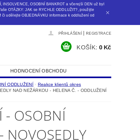
Í, INSOLVENCE, OSOBNÍ BANKROT a včerejší DEN už byl
Vaše OTÁZKY: JAK se RYCHLE ODDLUŽIT?, použijte
i udělejte OBJEDNÁVKU informace k oddlužení od
|
PŘIHLÁŠENÍ
REGISTRACE
KOŠÍK:
0 Kč
HODNOCENÍ OBCHODU
UDNÍ ODDLUŽENÍ
Reakce klientů okres
SEDLY NAD NEŽÁRKOU - HELENA Č. - ODDLUŽENÍ
 - OSOBNÍ
 - NOVOSEDLY