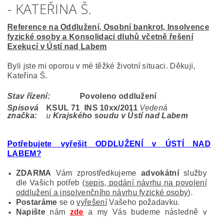
- KATEŘINA Š.
Reference na Oddlužení, Osobní bankrot, Insolvence
fyzické osoby a Konsolidaci dluhů včetně řešení
Exekucí v Ústí nad Labem
Byli jste mi oporou v mé těžké životní situaci. Děkuji,
Kateřina Š.
Stav řízení:
Povoleno oddlužení
Spisová
KSUL 71 INS 10
xx/2011
Vedená
značka:
u
Krajského soudu v Ústí nad Labem
Potřebujete vyřešit ODDLUŽENÍ v ÚSTÍ NAD
LABEM?
ZDARMA
Vám zprostředkujeme
advokátní
služby
dle Vašich potřeb (
sepis, podání návrhu na povolení
oddlužení a insolvenčního návrhu fyzické osoby
).
Postaráme
se o
vyřešení
Vašeho požadavku.
Napište
nám
zde
a my Vás budeme následně v