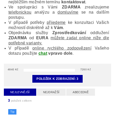
nejbližším možném termínu
kontaktovat
.
Ve spolupráci s Vámi
ZDARMA
zrealizujeme
telefonickou
analýzu a
domluvíme
se na dalším
postupu.
V případě potřeby
přijedeme
ke konzultaci Vašich
možností diskrétně až k
Vám
.
Objednávku služby
Zprostředkování
oddlužení
ZDARMA
od
EURA
můžete zadat online níže dle
potřebné varianty.
V případě
online rychlého zodpovězení
Vašeho
dotazu použijte
chat
vpravo dole
.
4840
Kč
7260
Kč
POLOŽEK K ZOBRAZENÍ:
3
NEJLEVNĚJŠÍ
NEJDRAŽŠÍ
ABECEDNĚ
3
položek celkem
Tip