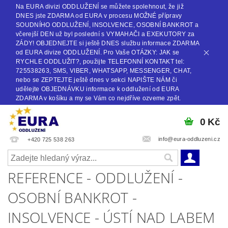
Na EURA divizi ODDLUŽENÍ se můžete spolehnout, že již
DNES jste ZDARMA od EURA v procesu MOŽNÉ přípravy
SOUDNÍHO ODDLUŽENÍ, INSOLVENCE, OSOBNÍ BANKROT a
včerejší DEN už byl poslední s VYMAHAČI a EXEKUTORY za
ZÁDY! OBJEDNEJTE si ještě DNES službu informace ZDARMA
od EURA divize ODDLUŽENÍ. Pro Vaše OTÁZKY: JAK se
RYCHLE ODDLUŽIT?, použijte TELEFONNÍ KONTAKT tel:
725538263, SMS, VIBER, WHATSAPP, MESSENGER, CHAT,
nebo se ZEPTEJTE ještě dnes v sekci NAPIŠTE NÁM či
udělejte OBJEDNÁVKU informace k oddlužení od EURA
ZDARMA v košíku a my se Vám co nejdříve ozveme zpět.
0 Kč
info@eura-oddluzeni.cz
+420 725 538 263
REFERENCE - ODDLUŽENÍ -
OSOBNÍ BANKROT -
INSOLVENCE - ÚSTÍ NAD LABEM