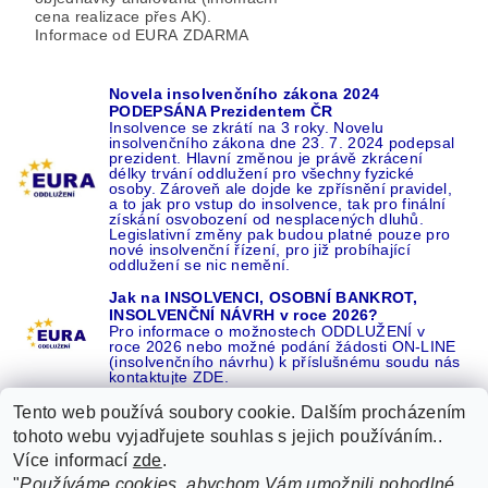
cena realizace přes AK).
Informace od EURA ZDARMA
Novela insolvenčního zákona 2024
PODEPSÁNA Prezidentem ČR
Insolvence se zkrátí na 3 roky. Novelu
insolvenčního zákona dne 23. 7. 2024 podepsal
prezident. Hlavní změnou je právě zkrácení
délky trvání oddlužení pro všechny fyzické
osoby. Zároveň ale dojde ke zpřísnění pravidel,
a to jak pro vstup do insolvence, tak pro finální
získání osvobození od nesplacených dluhů.
Legislativní změny pak budou platné pouze pro
nové insolvenční řízení, pro již probíhající
oddlužení se nic nemění.
Jak na INSOLVENCI, OSOBNÍ BANKROT,
INSOLVENČNÍ NÁVRH v roce 2026?
Pro informace o možnostech ODDLUŽENÍ v
roce 2026 nebo možné podání žádosti ON-LINE
(insolvenčního návrhu) k příslušnému soudu nás
kontaktujte ZDE.
Tento web používá soubory cookie. Dalším procházením
tohoto webu vyjadřujete souhlas s jejich používáním..
Více informací
zde
.
Recenze o NÁS na GOOGLE
|
16 let REFERENCÍ v celé ČR
|
"
Používáme cookies, abychom Vám umožnili pohodlné