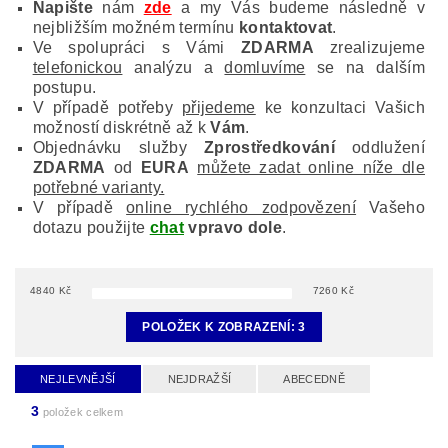
Napište
nám
zde
a my Vás budeme následně v
nejbližším možném termínu
kontaktovat
.
Ve spolupráci s Vámi
ZDARMA
zrealizujeme
telefonickou
analýzu a
domluvíme
se na dalším
postupu.
V případě potřeby
přijedeme
ke konzultaci Vašich
možností diskrétně až k
Vám
.
Objednávku služby
Zprostředkování
oddlužení
ZDARMA
od
EURA
můžete zadat online níže dle
potřebné varianty.
V případě
online rychlého zodpovězení
Vašeho
dotazu použijte
chat
vpravo dole
.
4840
Kč
7260
Kč
POLOŽEK K ZOBRAZENÍ:
3
NEJLEVNĚJŠÍ
NEJDRAŽŠÍ
ABECEDNĚ
3
položek celkem