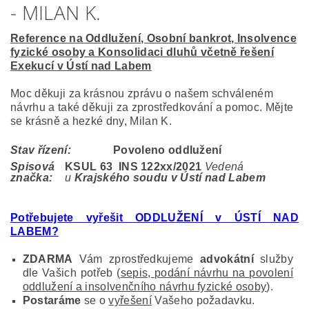
- MILAN K.
Reference na Oddlužení, Osobní bankrot, Insolvence
fyzické osoby a Konsolidaci dluhů včetně řešení
Exekucí v Ústí nad Labem
Moc děkuji za krásnou zprávu o našem schváleném
návrhu a také děkuji za zprostředkování a pomoc. Mějte
se krásně a hezké dny, Milan K.
Stav řízení:
Povoleno oddlužení
Spisová
KSUL 63 INS 122
xx/2021
Vedená
značka:
u
Krajského soudu v Ústí nad Labem
Potřebujete vyřešit ODDLUŽENÍ v ÚSTÍ NAD
LABEM?
ZDARMA
Vám zprostředkujeme
advokátní
služby
dle Vašich potřeb (
sepis, podání návrhu na povolení
oddlužení a insolvenčního návrhu fyzické osoby
).
Postaráme
se o
vyřešení
Vašeho požadavku.