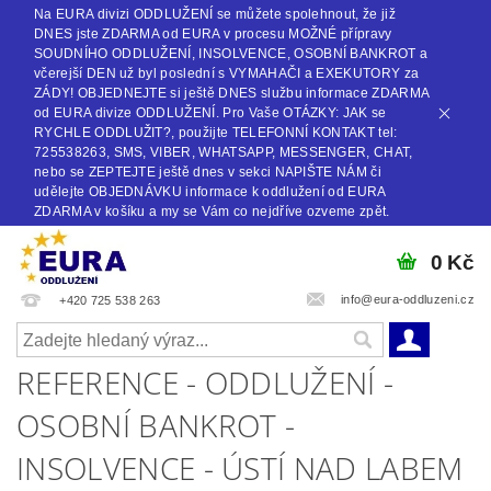
Na EURA divizi ODDLUŽENÍ se můžete spolehnout, že již
DNES jste ZDARMA od EURA v procesu MOŽNÉ přípravy
SOUDNÍHO ODDLUŽENÍ, INSOLVENCE, OSOBNÍ BANKROT a
včerejší DEN už byl poslední s VYMAHAČI a EXEKUTORY za
ZÁDY! OBJEDNEJTE si ještě DNES službu informace ZDARMA
od EURA divize ODDLUŽENÍ. Pro Vaše OTÁZKY: JAK se
RYCHLE ODDLUŽIT?, použijte TELEFONNÍ KONTAKT tel:
725538263, SMS, VIBER, WHATSAPP, MESSENGER, CHAT,
nebo se ZEPTEJTE ještě dnes v sekci NAPIŠTE NÁM či
udělejte OBJEDNÁVKU informace k oddlužení od EURA
ZDARMA v košíku a my se Vám co nejdříve ozveme zpět.
0 Kč
info@eura-oddluzeni.cz
+420 725 538 263
REFERENCE - ODDLUŽENÍ -
OSOBNÍ BANKROT -
INSOLVENCE - ÚSTÍ NAD LABEM