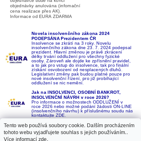
objednávce bude na konci
objednávky anulována (infomační
cena realizace přes AK).
Informace od EURA ZDARMA
Novela insolvenčního zákona 2024
PODEPSÁNA Prezidentem ČR
Insolvence se zkrátí na 3 roky. Novelu
insolvenčního zákona dne 23. 7. 2024 podepsal
prezident. Hlavní změnou je právě zkrácení
délky trvání oddlužení pro všechny fyzické
osoby. Zároveň ale dojde ke zpřísnění pravidel,
a to jak pro vstup do insolvence, tak pro finální
získání osvobození od nesplacených dluhů.
Legislativní změny pak budou platné pouze pro
nové insolvenční řízení, pro již probíhající
oddlužení se nic nemění.
Jak na INSOLVENCI, OSOBNÍ BANKROT,
INSOLVENČNÍ NÁVRH v roce 2026?
Pro informace o možnostech ODDLUŽENÍ v
roce 2026 nebo možné podání žádosti ON-LINE
(insolvenčního návrhu) k příslušnému soudu nás
kontaktujte ZDE.
Tento web používá soubory cookie. Dalším procházením
tohoto webu vyjadřujete souhlas s jejich používáním..
Více informací
zde
.