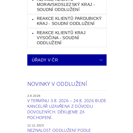
MORAVSKOSLEZSKÝ KRAJ -
SOUDNÍ ODDLUŽENÍ
REAKCE KLIENTŮ PARDUBICKÝ
KRAJ - SOUDNÍ ODDLUŽENÍ
REAKCE KLIENTŮ KRAJ
VYSOČINA - SOUDNÍ
ODDLUŽENÍ
ÚŘADY V ČR
NOVINKY V ODDLUŽENÍ
2.8.2026
V TERMÍNU 3.8. 2026 – 24.8. 2026 BUDE
KANCELÁŘ UZAVŘENA Z DŮVODU
DOVOLENÝCH. DĚKUJEME ZA
POCHOPENÍ.
12.11.2025
NEZNALOST ODDLUŽENÍ PODLE