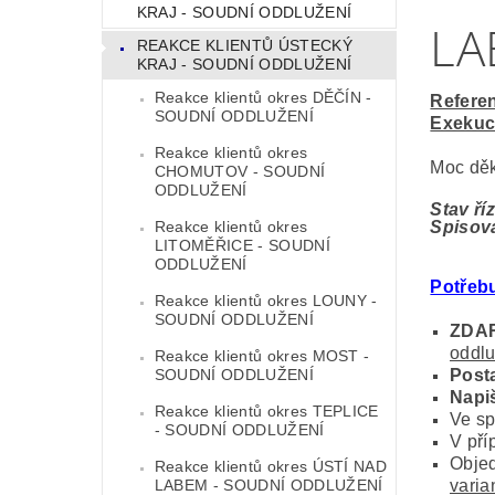
KRAJ - SOUDNÍ ODDLUŽENÍ
LA
REAKCE KLIENTŮ ÚSTECKÝ
KRAJ - SOUDNÍ ODDLUŽENÍ
Reakce klientů okres DĚČÍN -
Referen
SOUDNÍ ODDLUŽENÍ
Exekuc
Reakce klientů okres
Moc děku
CHOMUTOV - SOUDNÍ
ODDLUŽENÍ
Stav říz
Reakce klientů okres
Spisov
LITOMĚŘICE - SOUDNÍ
ODDLUŽENÍ
Potřeb
Reakce klientů okres LOUNY -
SOUDNÍ ODDLUŽENÍ
ZDA
oddlu
Reakce klientů okres MOST -
SOUDNÍ ODDLUŽENÍ
Post
Napi
Reakce klientů okres TEPLICE
Ve sp
- SOUDNÍ ODDLUŽENÍ
V pří
Obje
Reakce klientů okres ÚSTÍ NAD
LABEM - SOUDNÍ ODDLUŽENÍ
varia