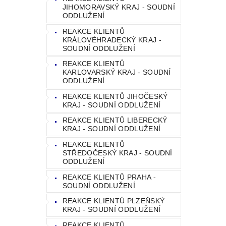
JIHOMORAVSKÝ KRAJ - SOUDNÍ
ODDLUŽENÍ
REAKCE KLIENTŮ
KRÁLOVÉHRADECKÝ KRAJ -
SOUDNÍ ODDLUŽENÍ
REAKCE KLIENTŮ
KARLOVARSKÝ KRAJ - SOUDNÍ
ODDLUŽENÍ
REAKCE KLIENTŮ JIHOČESKÝ
KRAJ - SOUDNÍ ODDLUŽENÍ
REAKCE KLIENTŮ LIBERECKÝ
KRAJ - SOUDNÍ ODDLUŽENÍ
REAKCE KLIENTŮ
STŘEDOČESKÝ KRAJ - SOUDNÍ
ODDLUŽENÍ
REAKCE KLIENTŮ PRAHA -
SOUDNÍ ODDLUŽENÍ
REAKCE KLIENTŮ PLZEŇSKÝ
KRAJ - SOUDNÍ ODDLUŽENÍ
REAKCE KLIENTŮ