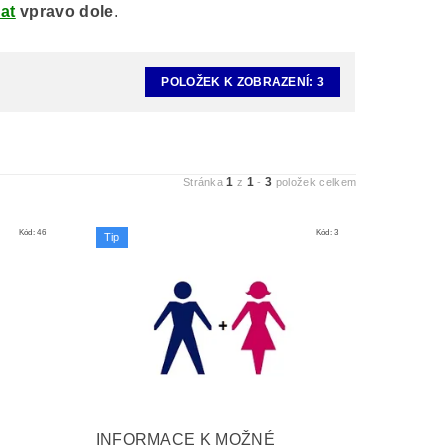
at
vpravo dole
.
POLOŽEK K ZOBRAZENÍ:
3
1
1
3
Stránka
z
-
položek celkem
Kód:
46
Kód:
3
Tip
INFORMACE K MOŽNÉ