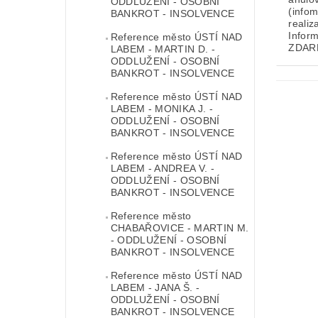
ODDLUŽENÍ - OSOBNÍ
(info
BANKROT - INSOLVENCE
realiz
Infor
Reference město ÚSTÍ NAD
ZDAR
LABEM - MARTIN D. -
ODDLUŽENÍ - OSOBNÍ
BANKROT - INSOLVENCE
Reference město ÚSTÍ NAD
LABEM - MONIKA J. -
ODDLUŽENÍ - OSOBNÍ
BANKROT - INSOLVENCE
Reference město ÚSTÍ NAD
LABEM - ANDREA V. -
ODDLUŽENÍ - OSOBNÍ
BANKROT - INSOLVENCE
Reference město
CHABAŘOVICE - MARTIN M.
- ODDLUŽENÍ - OSOBNÍ
BANKROT - INSOLVENCE
Reference město ÚSTÍ NAD
LABEM - JANA Š. -
ODDLUŽENÍ - OSOBNÍ
BANKROT - INSOLVENCE