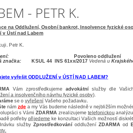
BEM - PETR K.
ce na Oddlužení, Osobní bankrot, Insolvence fyzické os
í v Ústí nad Labem
ji. Petr K.
ení:
Povoleno oddlužení
á značka:
KSUL 44 INS 61
xx/2017
Vedená u
Krajskéh
ujete vyřešit ODDLUŽENÍ v ÚSTÍ NAD LABEM?
RMA
Vám zprostředkujeme
advokátní
služby dle Vašich
žení a insolvenčního návrhu fyzické osoby
).
aráme
se o
vyřešení
Vašeho požadavku.
šte
nám
zde
a my Vás budeme následně v nejbližším možné
olupráci s Vámi
ZDARMA
zrealizujeme
telefonickou
analýz
padě potřeby
přijedeme
ke konzultaci Vašich možností diskré
dnávku služby
Zprostředkování
oddlužení
ZDARMA
od
nty.