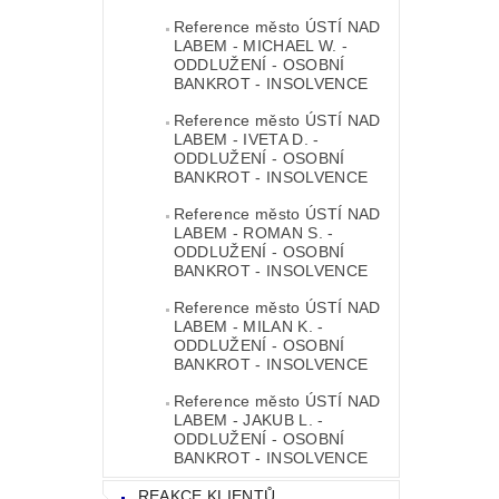
Reference město ÚSTÍ NAD
LABEM - MICHAEL W. -
ODDLUŽENÍ - OSOBNÍ
BANKROT - INSOLVENCE
Reference město ÚSTÍ NAD
LABEM - IVETA D. -
ODDLUŽENÍ - OSOBNÍ
BANKROT - INSOLVENCE
Reference město ÚSTÍ NAD
LABEM - ROMAN S. -
ODDLUŽENÍ - OSOBNÍ
BANKROT - INSOLVENCE
Reference město ÚSTÍ NAD
LABEM - MILAN K. -
ODDLUŽENÍ - OSOBNÍ
BANKROT - INSOLVENCE
Reference město ÚSTÍ NAD
LABEM - JAKUB L. -
ODDLUŽENÍ - OSOBNÍ
BANKROT - INSOLVENCE
REAKCE KLIENTŮ