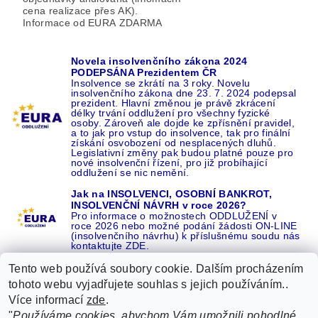
cena realizace přes AK).
Informace od EURA ZDARMA
Novela insolvenčního zákona 2024
PODEPSÁNA Prezidentem ČR
Insolvence se zkrátí na 3 roky. Novelu
insolvenčního zákona dne 23. 7. 2024 podepsal
prezident. Hlavní změnou je právě zkrácení
délky trvání oddlužení pro všechny fyzické
osoby. Zároveň ale dojde ke zpřísnění pravidel,
a to jak pro vstup do insolvence, tak pro finální
získání osvobození od nesplacených dluhů.
Legislativní změny pak budou platné pouze pro
nové insolvenční řízení, pro již probíhající
oddlužení se nic nemění.
Jak na INSOLVENCI, OSOBNÍ BANKROT,
INSOLVENČNÍ NÁVRH v roce 2026?
Pro informace o možnostech ODDLUŽENÍ v
roce 2026 nebo možné podání žádosti ON-LINE
(insolvenčního návrhu) k příslušnému soudu nás
kontaktujte ZDE.
Tento web používá soubory cookie. Dalším procházením
tohoto webu vyjadřujete souhlas s jejich používáním..
Více informací
zde
.
Recenze o NÁS na GOOGLE
|
16 let REFERENCÍ v celé ČR
|
"
Používáme cookies, abychom Vám umožnili pohodlné