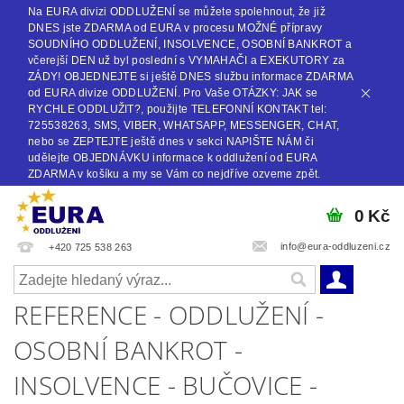
Na EURA divizi ODDLUŽENÍ se můžete spolehnout, že již
DNES jste ZDARMA od EURA v procesu MOŽNÉ přípravy
SOUDNÍHO ODDLUŽENÍ, INSOLVENCE, OSOBNÍ BANKROT a
včerejší DEN už byl poslední s VYMAHAČI a EXEKUTORY za
ZÁDY! OBJEDNEJTE si ještě DNES službu informace ZDARMA
od EURA divize ODDLUŽENÍ. Pro Vaše OTÁZKY: JAK se
RYCHLE ODDLUŽIT?, použijte TELEFONNÍ KONTAKT tel:
725538263, SMS, VIBER, WHATSAPP, MESSENGER, CHAT,
nebo se ZEPTEJTE ještě dnes v sekci NAPIŠTE NÁM či
udělejte OBJEDNÁVKU informace k oddlužení od EURA
ZDARMA v košíku a my se Vám co nejdříve ozveme zpět.
0 Kč
info@eura-oddluzeni.cz
+420 725 538 263
REFERENCE - ODDLUŽENÍ -
OSOBNÍ BANKROT -
INSOLVENCE - BUČOVICE -