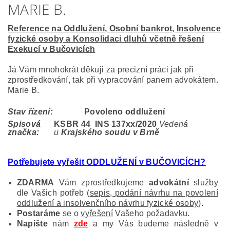
MARIE B.
Reference na Oddlužení, Osobní bankrot, Insolvence
fyzické osoby a Konsolidaci dluhů včetně řešení
Exekucí v Bučovicích
Já Vám mnohokrát děkuji za precizní práci jak při
zprostředkování, tak při vypracování panem advokátem.
Marie B.
Stav řízení:
Povoleno oddlužení
Spisová
KSBR 44 INS 137
xx/2020
Vedená
značka:
u
Krajského soudu v Brně
Potřebujete vyřešit ODDLUŽENÍ v BUČOVICÍCH?
ZDARMA
Vám zprostředkujeme
advokátní
služby
dle Vašich potřeb (
sepis, podání návrhu na povolení
oddlužení a insolvenčního návrhu fyzické osoby
).
Postaráme
se o
vyřešení
Vašeho požadavku.
Napište
nám
zde
a my Vás budeme následně v