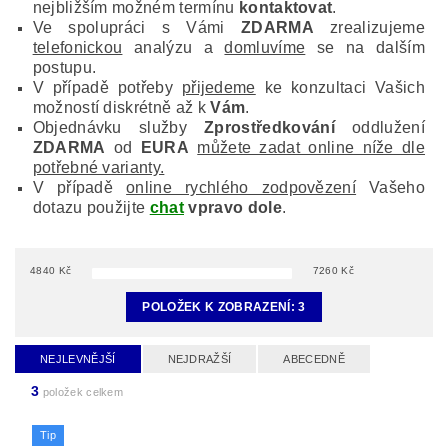
nejbližším možném termínu
kontaktovat
.
Ve spolupráci s Vámi
ZDARMA
zrealizujeme
telefonickou
analýzu a
domluvíme
se na dalším
postupu.
V případě potřeby
přijedeme
ke konzultaci Vašich
možností diskrétně až k
Vám
.
Objednávku služby
Zprostředkování
oddlužení
ZDARMA
od
EURA
můžete zadat online níže dle
potřebné varianty.
V případě
online rychlého zodpovězení
Vašeho
dotazu použijte
chat
vpravo dole
.
4840
Kč
7260
Kč
POLOŽEK K ZOBRAZENÍ:
3
NEJLEVNĚJŠÍ
NEJDRAŽŠÍ
ABECEDNĚ
3
položek celkem
Tip