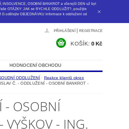
Í, INSOLVENCE, OSOBNÍ BANKROT a včerejší DEN už byl
Vaše OTÁZKY: JAK se RYCHLE ODDLUŽIT?, použijte
i udělejte OBJEDNÁVKU informace k oddlužení od
|
PŘIHLÁŠENÍ
REGISTRACE
KOŠÍK:
0 Kč
HODNOCENÍ OBCHODU
- SOUDNÍ ODDLUŽENÍ
Reakce klientů okres
TISLAV Č. - ODDLUŽENÍ - OSOBNÍ BANKROT -
 - OSOBNÍ
 VYŠKOV - ING.