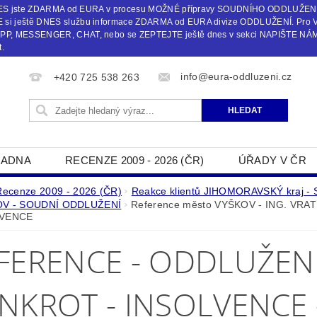
 DNES jste ZDARMA od EURA v procesu MOŽNÉ přípravy SOUDNÍHO ODDLUŽEN
i ještě DNES službu informace ZDARMA od EURA divize ODDLUŽENÍ. Pro 
, MESSENGER, CHAT, nebo se ZEPTEJTE ještě dnes v sekci NAPIŠTE NÁM č
.
info@eura-oddluzeni.cz
+420 725 538 263
ADNA
RECENZE 2009 - 2026 (ČR)
ÚŘADY V ČR
NAPIŠTE NÁM
Recenze 2009 - 2026 (ČR)
Reakce klientů JIHOMORAVSKÝ kraj 
V - SOUDNÍ ODDLUŽENÍ
Reference město VYŠKOV - ING. VRA
LVENCE
FERENCE - ODDLUŽENÍ
NKROT - INSOLVENCE -