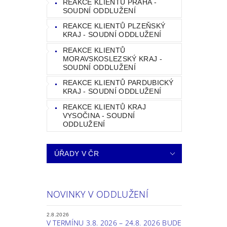
REAKCE KLIENTŮ PRAHA -
SOUDNÍ ODDLUŽENÍ
REAKCE KLIENTŮ PLZEŇSKÝ
KRAJ - SOUDNÍ ODDLUŽENÍ
REAKCE KLIENTŮ
MORAVSKOSLEZSKÝ KRAJ -
SOUDNÍ ODDLUŽENÍ
REAKCE KLIENTŮ PARDUBICKÝ
KRAJ - SOUDNÍ ODDLUŽENÍ
REAKCE KLIENTŮ KRAJ
VYSOČINA - SOUDNÍ
ODDLUŽENÍ
ÚŘADY V ČR
NOVINKY V ODDLUŽENÍ
2.8.2026
V TERMÍNU 3.8. 2026 – 24.8. 2026 BUDE