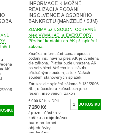
INFORMACE K MOŽNÉ
REALIZACI A PODÁNÍ
HO
INSOLVENCE A OSOBNÍHO
SOBA
BANKROTU (MANŽELÉ / SJM)
ZDARMA až k SOUDNÍ OCHRANĚ
před VYMAHAČI a EXEKUTORY.
RANĚ
Předání kontaktu do AK při splnění
RY.
zákona.
lnění
Značka:
informační cena sepisu a
podání ins. návrhu přes AK je uvedená
 a
dle zákona. Platba bude uhrazena AK
uvedená
po schválení Vašeho ins. návrhu
ena AK
příslušným soudem, a to z Vašich
u
soudem stanovených splátek.
ch
Záruka: dle splnění zákona č.182/2006
Sb., o úpadku a způsobech jeho
82/2006
řešení, insolvenční zákon
6 000 Kč bez DPH
7 260 Kč
/ pozn.: částka v
košíku a objednávce
bude na konci
objednávky
anulována