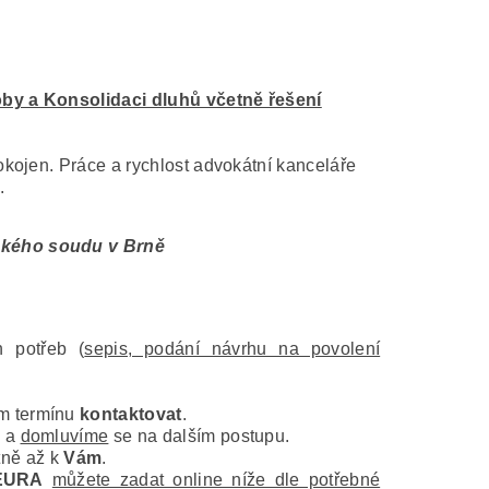
oby a Konsolidaci dluhů včetně řešení
kojen. Práce a rychlost advokátní kanceláře
.
ského soudu v Brně
 potřeb (
sepis, podání návrhu na povolení
m termínu
kontaktovat
.
u a
domluvíme
se na dalším postupu.
tně až k
Vám
.
EURA
můžete zadat online níže dle potřebné