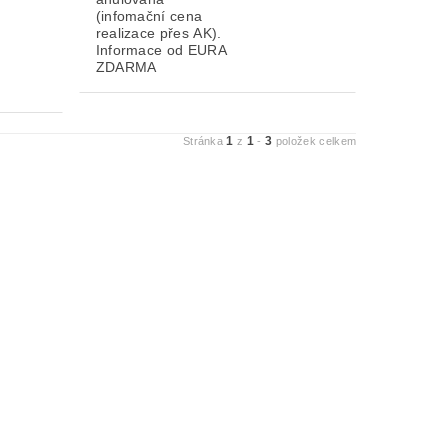
(infomační cena
realizace přes AK).
Informace od EURA
ZDARMA
1
1
3
Stránka
z
-
položek celkem