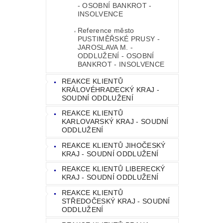
- OSOBNÍ BANKROT -
INSOLVENCE
Reference město
PUSTIMĚŘSKÉ PRUSY -
JAROSLAVA M. -
ODDLUŽENÍ - OSOBNÍ
BANKROT - INSOLVENCE
REAKCE KLIENTŮ
KRÁLOVÉHRADECKÝ KRAJ -
SOUDNÍ ODDLUŽENÍ
REAKCE KLIENTŮ
KARLOVARSKÝ KRAJ - SOUDNÍ
ODDLUŽENÍ
REAKCE KLIENTŮ JIHOČESKÝ
KRAJ - SOUDNÍ ODDLUŽENÍ
REAKCE KLIENTŮ LIBERECKÝ
KRAJ - SOUDNÍ ODDLUŽENÍ
REAKCE KLIENTŮ
STŘEDOČESKÝ KRAJ - SOUDNÍ
ODDLUŽENÍ