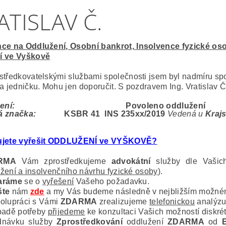
ATISLAV Č.
ce na Oddlužení, Osobní bankrot, Insolvence fyzické os
í ve Vyškově
středkovatelskými službami společnosti jsem byl nadmíru spo
na jedničku. Mohu jen doporučit. S pozdravem Ing. Vratislav Č
ení:
Povoleno oddlužení
á značka:
KSBR 41 INS 235
xx/2019
Vedená u
Kraj
ujete vyřešit ODDLUŽENÍ ve VYŠKOVĚ?
RMA
Vám zprostředkujeme
advokátní
služby dle Vašich
žení a insolvenčního návrhu fyzické osoby
).
aráme
se o
vyřešení
Vašeho požadavku.
šte
nám
zde
a my Vás budeme následně v nejbližším možné
olupráci s Vámi
ZDARMA
zrealizujeme
telefonickou
analýz
padě potřeby
přijedeme
ke konzultaci Vašich možností diskré
dnávku služby
Zprostředkování
oddlužení
ZDARMA
od