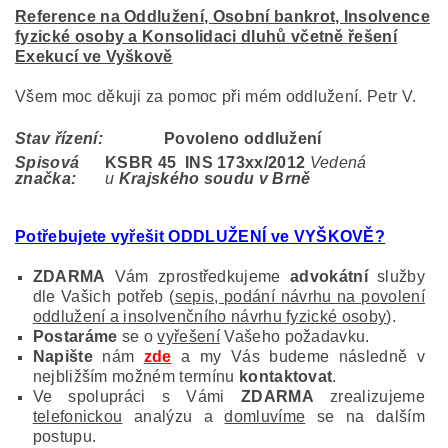
Reference na Oddlužení, Osobní bankrot, Insolvence
fyzické osoby a Konsolidaci dluhů včetně řešení
Exekucí ve Vyškově
Všem moc děkuji za pomoc při mém oddlužení. Petr V.
Stav řízení:
Povoleno oddlužení
Spisová
KSBR 45 INS 173
xx/2012
Vedená
značka:
u
Krajského soudu v Brně
Potřebujete vyřešit ODDLUŽENÍ ve VYŠKOVĚ?
ZDARMA
Vám zprostředkujeme
advokátní
služby
dle Vašich potřeb (
sepis, podání návrhu na povolení
oddlužení a insolvenčního návrhu fyzické osoby
).
Postaráme
se o
vyřešení
Vašeho požadavku.
Napište
nám
zde
a my Vás budeme následně v
nejbližším možném termínu
kontaktovat
.
Ve spolupráci s Vámi
ZDARMA
zrealizujeme
telefonickou
analýzu a
domluvíme
se na dalším
postupu.