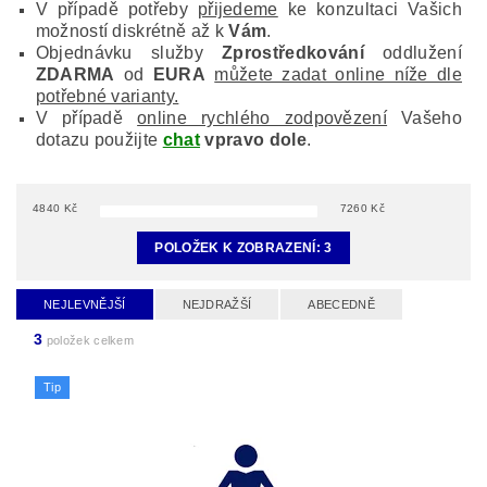
V případě potřeby
přijedeme
ke konzultaci Vašich
možností diskrétně až k
Vám
.
Objednávku služby
Zprostředkování
oddlužení
ZDARMA
od
EURA
můžete zadat online níže dle
potřebné varianty.
V případě
online rychlého zodpovězení
Vašeho
dotazu použijte
chat
vpravo dole
.
4840
Kč
7260
Kč
POLOŽEK K ZOBRAZENÍ:
3
NEJLEVNĚJŠÍ
NEJDRAŽŠÍ
ABECEDNĚ
3
položek celkem
Tip