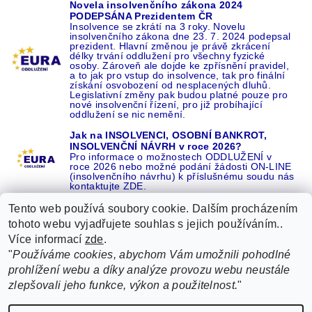
Novela insolvenčního zákona 2024
PODEPSÁNA Prezidentem ČR
Insolvence se zkrátí na 3 roky. Novelu
insolvenčního zákona dne 23. 7. 2024 podepsal
prezident. Hlavní změnou je právě zkrácení
délky trvání oddlužení pro všechny fyzické
osoby. Zároveň ale dojde ke zpřísnění pravidel,
a to jak pro vstup do insolvence, tak pro finální
získání osvobození od nesplacených dluhů.
Legislativní změny pak budou platné pouze pro
nové insolvenční řízení, pro již probíhající
oddlužení se nic nemění.
Jak na INSOLVENCI, OSOBNÍ BANKROT,
INSOLVENČNÍ NÁVRH v roce 2026?
Pro informace o možnostech ODDLUŽENÍ v
roce 2026 nebo možné podání žádosti ON-LINE
(insolvenčního návrhu) k příslušnému soudu nás
kontaktujte ZDE.
Tento web používá soubory cookie. Dalším procházením
tohoto webu vyjadřujete souhlas s jejich používáním..
Více informací
zde
.
Recenze o NÁS na GOOGLE
|
16 let REFERENCÍ v celé ČR
|
"
Používáme cookies, abychom Vám umožnili pohodlné
Recenze o NÁS na SEZNAMU
|
prohlížení webu a díky analýze provozu webu neustále
ŽÁDEJTE život BEZ DLUHŮ nebo EXEKUCÍ ZDE
zlepšovali jeho funkce, výkon a použitelnost.
"