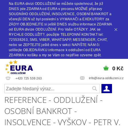
Na EURA divizi ODDLUŽENÍ se můžete spolehnout, že již
DNES jste ZDARMA od EURA v procesu MOŽNÉ přípravy
SOUDNÍHO ODDLUŽENÍ, INSOLVENCE, OSOBNÍ BANKROT a
včerejší DEN už byl poslední s VYMAHAČI a EXEKUTORY za
ZÁDY! OBJEDNEJTE si ještě DNES službu informace ZDARMA
od EURA divize ODDLUŽENÍ. Pro Vaše OTÁZKY: JAK se
RYCHLE ODDLUŽIT?, použijte TELEFONNÍ KONTAKT tel:
725538263, SMS, VIBER, WHATSAPP, MESSENGER, CHAT,
nebo se ZEPTEJTE ještě dnes v sekci NAPIŠTE NÁM či
udělejte OBJEDNÁVKU informace k oddlužení od EURA
ZDARMA v košíku a my se Vám co nejdříve ozveme zpět.
0 Kč
info@eura-oddluzeni.cz
+420 725 538 263
REFERENCE - ODDLUŽENÍ -
OSOBNÍ BANKROT -
INSOLVENCE - VYŠKOV - PETR V.