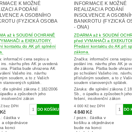
ORMACE K MOŽNÉ
INFORMACE K MOŽNÉ
IZACI A PODÁNÍ
REALIZACI A PODÁNÍ
LVENCE A OSOBNÍHO
INSOLVENCE A OSOBNÍ
ROTU (FYZICKÁ OSOBA
BANKROTU (FYZICKÁ O
- ONA)
MA až k SOUDNÍ OCHRANĚ
ZDARMA až k SOUDNÍ OCH
 VYMAHAČI a EXEKUTORY.
před VYMAHAČI a EXEKUTO
í kontaktu do AK při splnění
Předání kontaktu do AK při sp
a.
zákona.
a:
informační cena sepisu a
Značka:
informační cena sepisu
 ins. návrhu přes AK je uvedená
podání ins. návrhu přes AK je 
kona. Platba bude uhrazena AK
dle zákona. Platba bude uhraz
válení Vašeho ins. návrhu
po schválení Vašeho ins. návrh
šným soudem, a to z Vašich
příslušným soudem, a to z Vaši
 stanovených splátek.
soudem stanovených splátek.
: dle splnění zákona č.182/2006
Záruka: dle splnění zákona č.1
 úpadku a způsobech jeho
Sb., o úpadku a způsobech jeho
, insolvenční zákon
řešení, insolvenční zákon
4 000 Kč bez DPH
4 000 Kč bez DPH
 Kč
4 840 Kč
.: částka v
/ pozn.: částka v
u a objednávce
košíku a objednávce
na konci
bude na konci