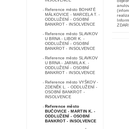
objed
anulo
Reference město BOHATÉ
(info
MÁLKOVICE - MARCELA T. -
realiz
ODDLUŽENÍ - OSOBNÍ
Infor
BANKROT - INSOLVENCE
ZDAR
Reference město SLAVKOV
U BRNA - LIBOR K. -
ODDLUŽENÍ - OSOBNÍ
BANKROT - INSOLVENCE
Reference město SLAVKOV
U BRNA - JARMILA K. -
ODDLUŽENÍ - OSOBNÍ
BANKROT - INSOLVENCE
Reference město VYŠKOV -
ZDENĚK L. - ODDLUŽENÍ -
OSOBNÍ BANKROT -
INSOLVENCE
Reference město
BUČOVICE - MARTIN K. -
ODDLUŽENÍ - OSOBNÍ
BANKROT - INSOLVENCE