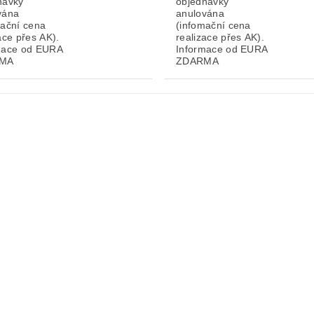
návky
objednávky
vána
anulována
mační cena
(infomační cena
ace přes AK).
realizace přes AK).
mace od EURA
Informace od EURA
MA
ZDARMA