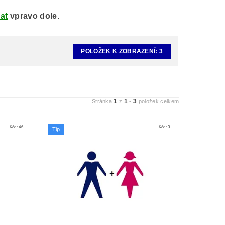
at
vpravo dole
.
POLOŽEK K ZOBRAZENÍ:
3
1
1
3
Stránka
z
-
položek celkem
Kód:
46
Kód:
3
Tip