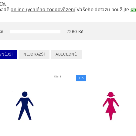
nty.
ípadě
online rychlého zodpovězení
Vašeho dotazu použijte
ch
Kč
7260
Kč
VNĚJŠÍ
NEJDRAŽŠÍ
ABECEDNĚ
Kód:
1
Tip