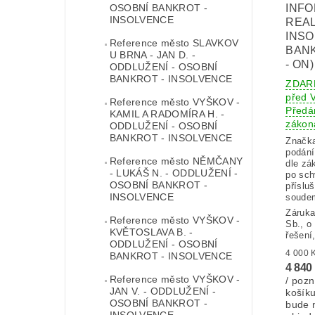
OSOBNÍ BANKROT -
INF
INSOLVENCE
REAL
INSO
Reference město SLAVKOV
BANK
U BRNA - JAN D. -
- ON)
ODDLUŽENÍ - OSOBNÍ
BANKROT - INSOLVENCE
ZDAR
před
Reference město VYŠKOV -
Předán
KAMIL A RADOMÍRA H. -
zákon
ODDLUŽENÍ - OSOBNÍ
BANKROT - INSOLVENCE
Značk
podání
Reference město NĚMČANY
dle zá
- LUKÁŠ N. - ODDLUŽENÍ -
po sch
OSOBNÍ BANKROT -
příslu
INSOLVENCE
soudem
Záruka
Reference město VYŠKOV -
Sb., o
KVĚTOSLAVA B. -
řešení
ODDLUŽENÍ - OSOBNÍ
BANKROT - INSOLVENCE
4 840
Reference město VYŠKOV -
/ pozn
JAN V. - ODDLUŽENÍ -
košík
OSOBNÍ BANKROT -
bude 
INSOLVENCE