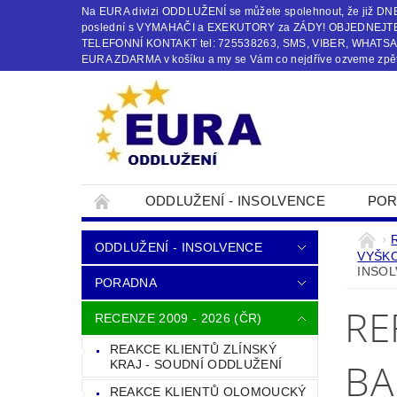
Na EURA divizi ODDLUŽENÍ se můžete spolehnout, že již
poslední s VYMAHAČI a EXEKUTORY za ZÁDY! OBJEDNEJTE s
TELEFONNÍ KONTAKT tel: 725538263, SMS, VIBER, WHATSAPP
EURA ZDARMA v košíku a my se Vám co nejdříve ozveme zpět
ODDLUŽENÍ - INSOLVENCE
POR
OBCHODNÍ PODMÍNKY
KONTAKTY
ODDLUŽENÍ - INSOLVENCE
VYŠKO
INSO
PORADNA
RE
RECENZE 2009 - 2026 (ČR)
REAKCE KLIENTŮ ZLÍNSKÝ
BA
KRAJ - SOUDNÍ ODDLUŽENÍ
REAKCE KLIENTŮ OLOMOUCKÝ