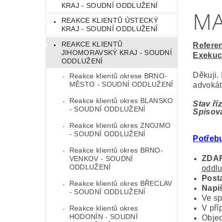
KRAJ - SOUDNÍ ODDLUŽENÍ
MA
REAKCE KLIENTŮ ÚSTECKÝ
KRAJ - SOUDNÍ ODDLUŽENÍ
REAKCE KLIENTŮ
Referen
JIHOMORAVSKÝ KRAJ - SOUDNÍ
Exekuc
ODDLUŽENÍ
Děkuji.
Reakce klientů okrese BRNO-
MĚSTO - SOUDNÍ ODDLUŽENÍ
advokátn
Reakce klientů okres BLANSKO
Stav říz
- SOUDNÍ ODDLUŽENÍ
Spisov
Reakce klientů okres ZNOJMO
- SOUDNÍ ODDLUŽENÍ
Potřeb
Reakce klientů okres BRNO-
ZDA
VENKOV - SOUDNÍ
ODDLUŽENÍ
oddlu
Post
Reakce klientů okres BŘECLAV
Napi
- SOUDNÍ ODDLUŽENÍ
Ve sp
V pří
Reakce klientů okres
HODONÍN - SOUDNÍ
Obje