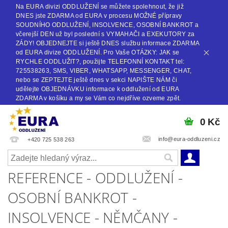
Na EURA divizi ODDLUŽENÍ se můžete spolehnout, že již
DNES jste ZDARMA od EURA v procesu MOŽNÉ přípravy
SOUDNÍHO ODDLUŽENÍ, INSOLVENCE, OSOBNÍ BANKROT a
včerejší DEN už byl poslední s VYMAHAČI a EXEKUTORY za
ZÁDY! OBJEDNEJTE si ještě DNES službu informace ZDARMA
od EURA divize ODDLUŽENÍ. Pro Vaše OTÁZKY: JAK se
RYCHLE ODDLUŽIT?, použijte TELEFONNÍ KONTAKT tel:
725538263, SMS, VIBER, WHATSAPP, MESSENGER, CHAT,
nebo se ZEPTEJTE ještě dnes v sekci NAPIŠTE NÁM či
udělejte OBJEDNÁVKU informace k oddlužení od EURA
ZDARMA v košíku a my se Vám co nejdříve ozveme zpět.
0 Kč
info@eura-oddluzeni.cz
+420 725 538 263
REFERENCE - ODDLUŽENÍ -
OSOBNÍ BANKROT -
INSOLVENCE - NĚMČANY -