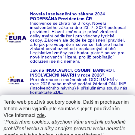
Novela insolvenčního zákona 2024
PODEPSÁNA Prezidentem ČR
Insolvence se zkrátí na 3 roky. Novelu
insolvenčního zákona dne 23. 7. 2024 podepsal
prezident. Hlavní změnou je právě zkrácení
délky trvání oddlužení pro všechny fyzické
osoby. Zároveň ale dojde ke zpřísnění pravidel,
a to jak pro vstup do insolvence, tak pro finální
získání osvobození od nesplacených dluhů.
Legislativní změny pak budou platné pouze pro
nové insolvenční řízení, pro již probíhající
oddlužení se nic nemění.
Jak na INSOLVENCI, OSOBNÍ BANKROT,
INSOLVENČNÍ NÁVRH v roce 2026?
Pro informace o možnostech ODDLUŽENÍ v
roce 2026 nebo možné podání žádosti ON-LINE
(insolvenčního návrhu) k příslušnému soudu nás
kontaktujte ZDE.
Tento web používá soubory cookie. Dalším procházením
tohoto webu vyjadřujete souhlas s jejich používáním..
Více informací
zde
.
Recenze o NÁS na GOOGLE
|
16 let REFERENCÍ v celé ČR
|
"
Používáme cookies, abychom Vám umožnili pohodlné
Recenze o NÁS na SEZNAMU
|
prohlížení webu a díky analýze provozu webu neustále
ŽÁDEJTE život BEZ DLUHŮ nebo EXEKUCÍ ZDE