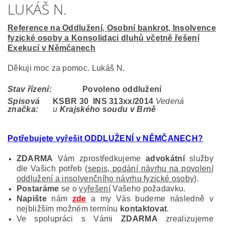
LUKÁŠ N.
Reference na Oddlužení, Osobní bankrot, Insolvence
fyzické osoby a Konsolidaci dluhů včetně řešení
Exekucí v Němčanech
Děkuji moc za pomoc. Lukáš N.
Stav řízení:
Povoleno oddlužení
Spisová
KSBR 30 INS 313
xx/2014
Vedená
značka:
u
Krajského soudu v Brně
Potřebujete vyřešit ODDLUŽENÍ v NĚMČANECH?
ZDARMA
Vám zprostředkujeme
advokátní
služby
dle Vašich potřeb (
sepis, podání návrhu na povolení
oddlužení a insolvenčního návrhu fyzické osoby
).
Postaráme
se o
vyřešení
Vašeho požadavku.
Napište
nám
zde
a my Vás budeme následně v
nejbližším možném termínu
kontaktovat
.
Ve spolupráci s Vámi
ZDARMA
zrealizujeme