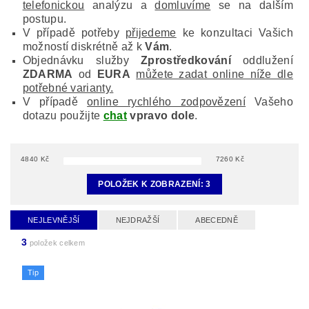
telefonickou
analýzu a
domluvíme
se na dalším
postupu.
V případě potřeby
přijedeme
ke konzultaci Vašich
možností diskrétně až k
Vám
.
Objednávku služby
Zprostředkování
oddlužení
ZDARMA
od
EURA
můžete zadat online níže dle
potřebné varianty.
V případě
online rychlého zodpovězení
Vašeho
dotazu použijte
chat
vpravo dole
.
4840
Kč
7260
Kč
POLOŽEK K ZOBRAZENÍ:
3
NEJLEVNĚJŠÍ
NEJDRAŽŠÍ
ABECEDNĚ
3
položek celkem
Tip