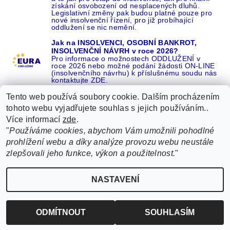
získání osvobození od nesplacených dluhů.
Legislativní změny pak budou platné pouze pro
nové insolvenční řízení, pro již probíhající
oddlužení se nic nemění.
Jak na INSOLVENCI, OSOBNÍ BANKROT,
INSOLVENČNÍ NÁVRH v roce 2026?
Pro informace o možnostech ODDLUŽENÍ v
roce 2026 nebo možné podání žádosti ON-LINE
(insolvenčního návrhu) k příslušnému soudu nás
kontaktujte ZDE.
Tento web používá soubory cookie. Dalším procházením
tohoto webu vyjadřujete souhlas s jejich používáním..
Více informací
zde
.
Recenze o NÁS na GOOGLE
|
16 let REFERENCÍ v celé ČR
|
"
Používáme cookies, abychom Vám umožnili pohodlné
Recenze o NÁS na SEZNAMU
|
prohlížení webu a díky analýze provozu webu neustále
ŽÁDEJTE život BEZ DLUHŮ nebo EXEKUCÍ ZDE
zlepšovali jeho funkce, výkon a použitelnost.
"
2026 ©
EURA oddlužení, insolvence a osobní bankrot ZDARMA od EURA
, všechna
NASTAVENÍ
Upravit nastavení cookies
práva vyhrazena
Vytvořil Shoptet
ODMÍTNOUT
SOUHLASÍM