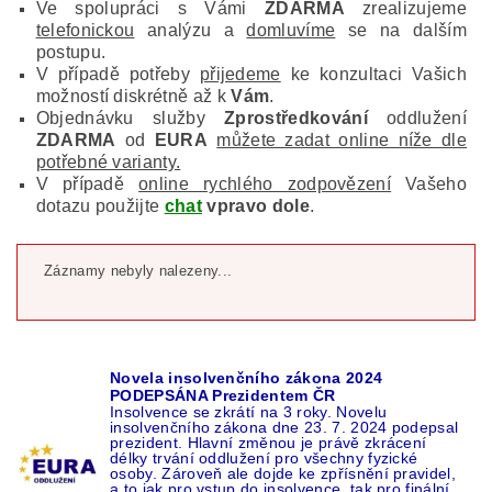
Ve spolupráci s Vámi
ZDARMA
zrealizujeme
telefonickou
analýzu a
domluvíme
se na dalším
postupu.
V případě potřeby
přijedeme
ke konzultaci Vašich
možností diskrétně až k
Vám
.
Objednávku služby
Zprostředkování
oddlužení
ZDARMA
od
EURA
můžete zadat online níže dle
potřebné varianty.
V případě
online rychlého zodpovězení
Vašeho
dotazu použijte
chat
vpravo dole
.
Záznamy nebyly nalezeny...
Novela insolvenčního zákona 2024
PODEPSÁNA Prezidentem ČR
Insolvence se zkrátí na 3 roky. Novelu
insolvenčního zákona dne 23. 7. 2024 podepsal
prezident. Hlavní změnou je právě zkrácení
délky trvání oddlužení pro všechny fyzické
osoby. Zároveň ale dojde ke zpřísnění pravidel,
a to jak pro vstup do insolvence, tak pro finální