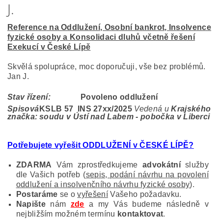
J.
Reference na Oddlužení, Osobní bankrot, Insolvence
fyzické osoby a Konsolidaci dluhů včetně řešení
Exekucí v České Lípě
Skvělá spolupráce, moc doporučuji, vše bez problémů.
Jan J.
Stav řízení:
Povoleno oddlužení
Spisová
KSLB 57 INS 27
xx/2025
Vedená u
Krajského
značka:
soudu v Ústí nad Labem - pobočka v Liberci
Potřebujete vyřešit ODDLUŽENÍ v ČESKÉ LÍPĚ
?
ZDARMA
Vám zprostředkujeme
advokátní
služby
dle Vašich potřeb (
sepis, podání návrhu na povolení
oddlužení a insolvenčního návrhu fyzické osoby
).
Postaráme
se o
vyřešení
Vašeho požadavku.
Napište
nám
zde
a my Vás budeme následně v
nejbližším možném termínu
kontaktovat
.