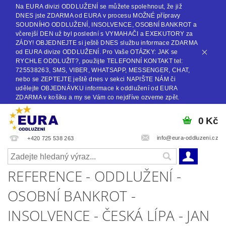
Na EURA divizi ODDLUŽENÍ se můžete spolehnout, že již
DNES jste ZDARMA od EURA v procesu MOŽNÉ přípravy
SOUDNÍHO ODDLUŽENÍ, INSOLVENCE, OSOBNÍ BANKROT a
včerejší DEN už byl poslední s VYMAHAČI a EXEKUTORY za
ZÁDY! OBJEDNEJTE si ještě DNES službu informace ZDARMA
od EURA divize ODDLUŽENÍ. Pro Vaše OTÁZKY: JAK se
RYCHLE ODDLUŽIT?, použijte TELEFONNÍ KONTAKT tel:
725538263, SMS, VIBER, WHATSAPP, MESSENGER, CHAT,
nebo se ZEPTEJTE ještě dnes v sekci NAPIŠTE NÁM či
udělejte OBJEDNÁVKU informace k oddlužení od EURA
ZDARMA v košíku a my se Vám co nejdříve ozveme zpět.
0 Kč
info@eura-oddluzeni.cz
+420 725 538 263
REFERENCE - ODDLUŽENÍ -
OSOBNÍ BANKROT -
INSOLVENCE - ČESKÁ LÍPA - JAN