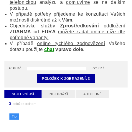
telefonickou
analýzu a
domluvíme
se na dalším
postupu.
V případě potřeby
přijedeme
ke konzultaci Vašich
možností diskrétně až k
Vám
.
Objednávku služby
Zprostředkování
oddlužení
ZDARMA
od
EURA
můžete zadat online níže dle
potřebné varianty.
V případě
online rychlého zodpovězení
Vašeho
dotazu použijte
chat
vpravo dole
.
4840
Kč
7260
Kč
POLOŽEK K ZOBRAZENÍ:
3
NEJLEVNĚJŠÍ
NEJDRAŽŠÍ
ABECEDNĚ
3
položek celkem
Tip