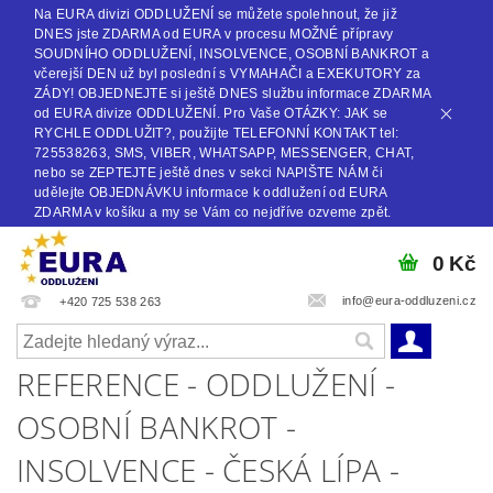
Na EURA divizi ODDLUŽENÍ se můžete spolehnout, že již
DNES jste ZDARMA od EURA v procesu MOŽNÉ přípravy
SOUDNÍHO ODDLUŽENÍ, INSOLVENCE, OSOBNÍ BANKROT a
včerejší DEN už byl poslední s VYMAHAČI a EXEKUTORY za
ZÁDY! OBJEDNEJTE si ještě DNES službu informace ZDARMA
od EURA divize ODDLUŽENÍ. Pro Vaše OTÁZKY: JAK se
RYCHLE ODDLUŽIT?, použijte TELEFONNÍ KONTAKT tel:
725538263, SMS, VIBER, WHATSAPP, MESSENGER, CHAT,
nebo se ZEPTEJTE ještě dnes v sekci NAPIŠTE NÁM či
udělejte OBJEDNÁVKU informace k oddlužení od EURA
ZDARMA v košíku a my se Vám co nejdříve ozveme zpět.
0 Kč
info@eura-oddluzeni.cz
+420 725 538 263
REFERENCE - ODDLUŽENÍ -
OSOBNÍ BANKROT -
INSOLVENCE - ČESKÁ LÍPA -