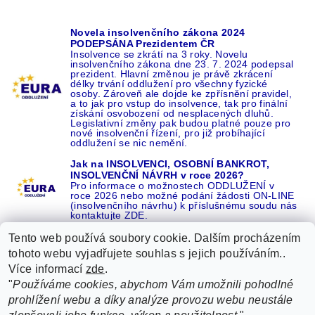
Novela insolvenčního zákona 2024
PODEPSÁNA Prezidentem ČR
Insolvence se zkrátí na 3 roky. Novelu
insolvenčního zákona dne 23. 7. 2024 podepsal
prezident. Hlavní změnou je právě zkrácení
délky trvání oddlužení pro všechny fyzické
osoby. Zároveň ale dojde ke zpřísnění pravidel,
a to jak pro vstup do insolvence, tak pro finální
získání osvobození od nesplacených dluhů.
Legislativní změny pak budou platné pouze pro
nové insolvenční řízení, pro již probíhající
oddlužení se nic nemění.
Jak na INSOLVENCI, OSOBNÍ BANKROT,
INSOLVENČNÍ NÁVRH v roce 2026?
Pro informace o možnostech ODDLUŽENÍ v
roce 2026 nebo možné podání žádosti ON-LINE
(insolvenčního návrhu) k příslušnému soudu nás
kontaktujte ZDE.
Tento web používá soubory cookie. Dalším procházením
tohoto webu vyjadřujete souhlas s jejich používáním..
Více informací
zde
.
Recenze o NÁS na GOOGLE
|
16 let REFERENCÍ v celé ČR
|
"
Používáme cookies, abychom Vám umožnili pohodlné
Recenze o NÁS na SEZNAMU
|
prohlížení webu a díky analýze provozu webu neustále
ŽÁDEJTE život BEZ DLUHŮ nebo EXEKUCÍ ZDE