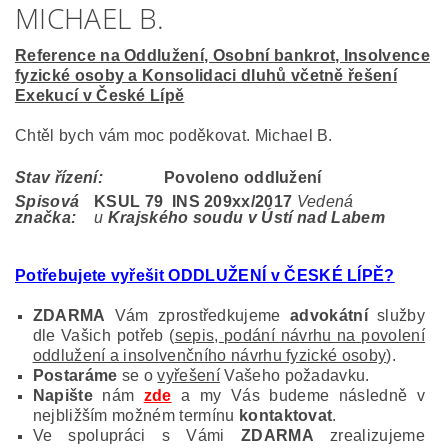
MICHAEL B.
Reference na Oddlužení, Osobní bankrot, Insolvence
fyzické osoby a Konsolidaci dluhů včetně řešení
Exekucí v České Lípě
Chtěl bych vám moc poděkovat. Michael B.
Stav řízení:
Povoleno oddlužení
Spisová
KSUL 79 INS 209
xx/2017
Vedená
značka:
u
Krajského soudu v Ústí nad Labem
Potřebujete vyřešit ODDLUŽENÍ v ČESKÉ LÍPĚ
?
ZDARMA
Vám zprostředkujeme
advokátní
služby
dle Vašich potřeb (
sepis, podání návrhu na povolení
oddlužení a insolvenčního návrhu fyzické osoby
).
Postaráme
se o
vyřešení
Vašeho požadavku.
Napište
nám
zde
a my Vás budeme následně v
nejbližším možném termínu
kontaktovat
.
Ve spolupráci s Vámi
ZDARMA
zrealizujeme