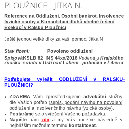
PLOUŽNICE - JITKA N.
Reference na Oddlužení, Osobní bankrot, Insolvence
fyzické osoby a Konsolidaci dluhů včetně řešení
Exekucí v Ralsku-Ploužnici
Ještě jednou velké díky za vaši pomoc. Jitka N.
Stav řízení:
Povoleno oddlužení
Spisová
KSLB 82 INS 44
xx/2018
Vedená u
Krajského
značka:
soudu v Ústí nad Labem - pobočka v Liberci
Potřebujete vyřešit ODDLUŽENÍ v RALSKU-
PLOUŽNICI
?
ZDARMA
Vám zprostředkujeme
advokátní
služby
dle Vašich potřeb (
sepis, podání návrhu na povolení
oddlužení a insolvenčního návrhu fyzické osoby
).
Postaráme
se o
vyřešení
Vašeho požadavku.
Napište
nám
zde
a my Vás budeme následně v
nejbližším možném termínu
kontaktovat
.