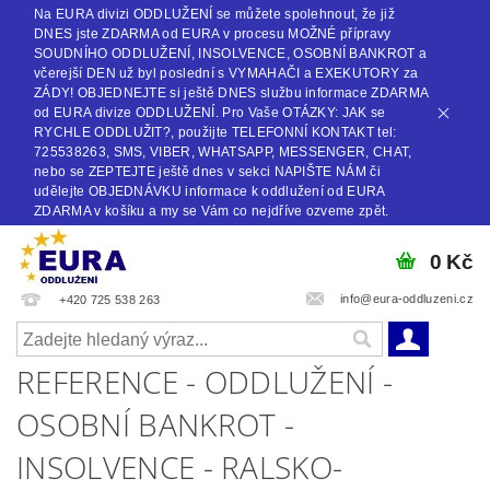
Na EURA divizi ODDLUŽENÍ se můžete spolehnout, že již
DNES jste ZDARMA od EURA v procesu MOŽNÉ přípravy
SOUDNÍHO ODDLUŽENÍ, INSOLVENCE, OSOBNÍ BANKROT a
včerejší DEN už byl poslední s VYMAHAČI a EXEKUTORY za
ZÁDY! OBJEDNEJTE si ještě DNES službu informace ZDARMA
od EURA divize ODDLUŽENÍ. Pro Vaše OTÁZKY: JAK se
RYCHLE ODDLUŽIT?, použijte TELEFONNÍ KONTAKT tel:
725538263, SMS, VIBER, WHATSAPP, MESSENGER, CHAT,
nebo se ZEPTEJTE ještě dnes v sekci NAPIŠTE NÁM či
udělejte OBJEDNÁVKU informace k oddlužení od EURA
ZDARMA v košíku a my se Vám co nejdříve ozveme zpět.
0 Kč
info@eura-oddluzeni.cz
+420 725 538 263
REFERENCE - ODDLUŽENÍ -
OSOBNÍ BANKROT -
INSOLVENCE - RALSKO-