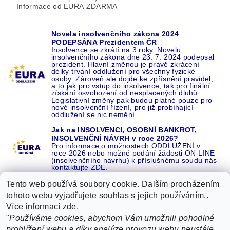
Informace od EURA ZDARMA
Novela insolvenčního zákona 2024
PODEPSÁNA Prezidentem ČR
Insolvence se zkrátí na 3 roky. Novelu
insolvenčního zákona dne 23. 7. 2024 podepsal
prezident. Hlavní změnou je právě zkrácení
délky trvání oddlužení pro všechny fyzické
osoby. Zároveň ale dojde ke zpřísnění pravidel,
a to jak pro vstup do insolvence, tak pro finální
získání osvobození od nesplacených dluhů.
Legislativní změny pak budou platné pouze pro
nové insolvenční řízení, pro již probíhající
oddlužení se nic nemění.
Jak na INSOLVENCI, OSOBNÍ BANKROT,
INSOLVENČNÍ NÁVRH v roce 2026?
Pro informace o možnostech ODDLUŽENÍ v
roce 2026 nebo možné podání žádosti ON-LINE
(insolvenčního návrhu) k příslušnému soudu nás
kontaktujte ZDE.
Tento web používá soubory cookie. Dalším procházením
tohoto webu vyjadřujete souhlas s jejich používáním..
Více informací
zde
.
Recenze o NÁS na GOOGLE
|
16 let REFERENCÍ v celé ČR
|
"
Používáme cookies, abychom Vám umožnili pohodlné
Recenze o NÁS na SEZNAMU
|
prohlížení webu a díky analýze provozu webu neustále
ŽÁDEJTE život BEZ DLUHŮ nebo EXEKUCÍ ZDE