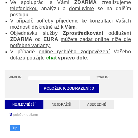
Ve spolupráci s Vámi
ZDARMA
zrealizujeme
telefonickou
analýzu a
domluvíme
se na dalším
postupu.
V případě potřeby
přijedeme
ke konzultaci Vašich
možností diskrétně až k
Vám
.
Objednávku služby
Zprostředkování
oddlužení
ZDARMA
od
EURA
můžete zadat online níže dle
potřebné varianty.
V případě
online rychlého zodpovězení
Vašeho
dotazu použijte
chat
vpravo dole
.
4840
Kč
7260
Kč
POLOŽEK K ZOBRAZENÍ:
3
NEJLEVNĚJŠÍ
NEJDRAŽŠÍ
ABECEDNĚ
3
položek celkem
Tip