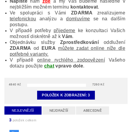
Napište
nám
zde
a my Vás budeme následně v
nejbližším možném termínu
kontaktovat
.
Ve spolupráci s Vámi
ZDARMA
zrealizujeme
telefonickou
analýzu a
domluvíme
se na dalším
postupu.
V případě potřeby
přijedeme
ke konzultaci Vašich
možností diskrétně až k
Vám
.
Objednávku služby
Zprostředkování
oddlužení
ZDARMA
od
EURA
můžete zadat online níže dle
potřebné varianty.
V případě
online rychlého zodpovězení
Vašeho
dotazu použijte
chat
vpravo dole
.
4840
Kč
7260
Kč
POLOŽEK K ZOBRAZENÍ:
3
NEJLEVNĚJŠÍ
NEJDRAŽŠÍ
ABECEDNĚ
3
položek celkem