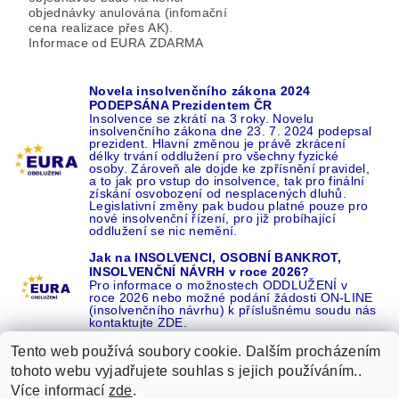
objednávky anulována (infomační
cena realizace přes AK).
Informace od EURA ZDARMA
Novela insolvenčního zákona 2024
PODEPSÁNA Prezidentem ČR
Insolvence se zkrátí na 3 roky. Novelu
insolvenčního zákona dne 23. 7. 2024 podepsal
prezident. Hlavní změnou je právě zkrácení
délky trvání oddlužení pro všechny fyzické
osoby. Zároveň ale dojde ke zpřísnění pravidel,
a to jak pro vstup do insolvence, tak pro finální
získání osvobození od nesplacených dluhů.
Legislativní změny pak budou platné pouze pro
nové insolvenční řízení, pro již probíhající
oddlužení se nic nemění.
Jak na INSOLVENCI, OSOBNÍ BANKROT,
INSOLVENČNÍ NÁVRH v roce 2026?
Pro informace o možnostech ODDLUŽENÍ v
roce 2026 nebo možné podání žádosti ON-LINE
(insolvenčního návrhu) k příslušnému soudu nás
kontaktujte ZDE.
Tento web používá soubory cookie. Dalším procházením
tohoto webu vyjadřujete souhlas s jejich používáním..
Více informací
zde
.