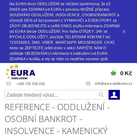
Na EURA divizi ODDLUŽENÍ se můžete spolehnout, že již
DNES jste ZDARMA od EURA v procesu MOŽNÉ přípravy
SOUDNÍHO ODDLUŽENÍ, INSOLVENCE, OSOBNÍ BANKROT a
včerejší DEN už byl poslední s VYMAHAČI a EXEKUTORY za
ZÁDY! OBJEDNEJTE si ještě DNES službu informace ZDARMA
od EURA divize ODDLUŽENÍ. Pro Vaše OTÁZKY: JAK se
RYCHLE ODDLUŽIT?, použijte TELEFONNÍ KONTAKT tel:
725538263, SMS, VIBER, WHATSAPP, MESSENGER, CHAT,
nebo se ZEPTEJTE ještě dnes v sekci NAPIŠTE NÁM či
udělejte OBJEDNÁVKU informace k oddlužení od EURA
ZDARMA v košíku a my se Vám co nejdříve ozveme zpět.
0 Kč
info@eura-oddluzeni.cz
+420 725 538 263
REFERENCE - ODDLUŽENÍ -
OSOBNÍ BANKROT -
INSOLVENCE - KAMENICKÝ