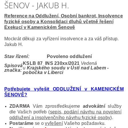
ŠENOV - JAKUB H.
Reference na Oddlužení, Osobní bankrot, Insolvence
fyzické osoby a Konsolidaci dluhů včetně řešení
Exekucí v Kamenickém Šenově
Mockrát děkuji za vyřízení insolvence a za váš přístup.
Jakub H.
Stav řízení:
Povoleno oddlužení
KSLB 87 INS 230
xx/2021
Vedená
Spisová
u
Krajského soudu v Ústí nad Labem -
značka:
pobočka v Liberci
Potřebujete vyřešit ODDLUŽENÍ v KAMENICKÉM
ŠENOVĚ?
ZDARMA
Vám zprostředkujeme
advokátní
služby
dle Vašich potřeb (
sepis, podání návrhu na povolení
oddlužení a insolvenčního návrhu fyzické osoby
).
Postaráme
se o
vyřešení
Vašeho požadavku.