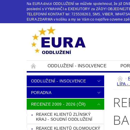
Na EURA divizi ODDLUŽENÍ se můžete spolehnout, že již
poslední s VYMAHAČI a EXEKUTORY za ZÁDY! OBJEDNEJTE s
TELEFONNÍ KONTAKT tel: 725538263, SMS, VIBER, WHATSAPP
EURA ZDARMA v košíku a my se Vám co nejdříve ozveme zpět
ODDLUŽENÍ - INSOLVENCE
POR
OBCHODNÍ PODMÍNKY
KONTAKTY
ODDLUŽENÍ - INSOLVENCE
LÍPA 
PORADNA
RE
RECENZE 2009 - 2026 (ČR)
BA
REAKCE KLIENTŮ ZLÍNSKÝ
KRAJ - SOUDNÍ ODDLUŽENÍ
REAKCE KLIENTŮ OLOMOUCKÝ