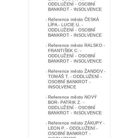
ODDLUŽENÍ - OSOBNÍ
BANKROT - INSOLVENCE
Reference město ČESKÁ
LÍPA - LUCIE U. -
ODDLUŽENÍ - OSOBNÍ
BANKROT - INSOLVENCE
Reference město RALSKO -
FRANTIŠEK C. -
ODDLUŽENÍ - OSOBNÍ
BANKROT - INSOLVENCE
Reference město ŽANDOV -
TOMÁŠ T. - ODDLUŽENÍ -
OSOBNÍ BANKROT -
INSOLVENCE
Reference město NOVÝ
BOR- PATRIK Z. -
ODDLUŽENÍ - OSOBNÍ
BANKROT - INSOLVENCE
Reference město ZÁKUPY -
LEON P. - ODDLUŽENÍ -
OSOBNÍ BANKROT -