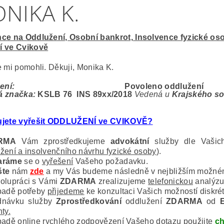
NIKA K.
ce na Oddlužení, Osobní bankrot, Insolvence fyzické os
í ve Cvikově
e mi pomohli. Děkuji, Monika K.
ení:
Povoleno oddlužení
á značka:
KSLB 76 INS 89
xx/2018
Vedená u
Krajského so
ujete vyřešit ODDLUŽENÍ ve CVIKOVĚ
?
RMA
Vám zprostředkujeme
advokátní
služby dle Vašich
žení a insolvenčního návrhu fyzické osoby
).
aráme
se o
vyřešení
Vašeho požadavku.
šte
nám
zde
a my Vás budeme následně v nejbližším možné
olupráci s Vámi
ZDARMA
zrealizujeme
telefonickou
analýz
padě potřeby
přijedeme
ke konzultaci Vašich možností diskré
dnávku služby
Zprostředkování
oddlužení
ZDARMA
od
nty.
ípadě
online rychlého zodpovězení
Vašeho dotazu použijte
ch