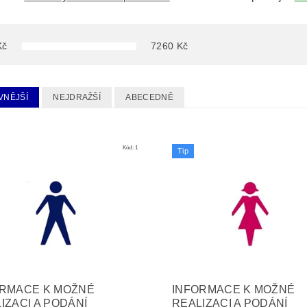
Kč
7260
Kč
VNĚJŠÍ
NEJDRAŽŠÍ
ABECEDNĚ
Kód:
1
Tip
ORMACE K MOŽNÉ
INFORMACE K MOŽNÉ
IZACI A PODÁNÍ
REALIZACI A PODÁNÍ