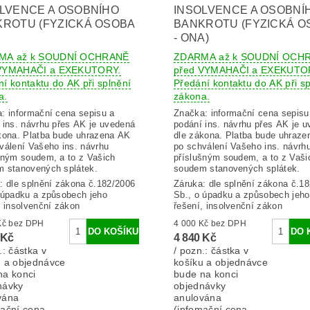
LVENCE A OSOBNÍHO
INSOLVENCE A OSOBNÍ
ROTU (FYZICKÁ OSOBA
BANKROTU (FYZICKÁ O
- ONA)
MA až k SOUDNÍ OCHRANĚ
ZDARMA až k SOUDNÍ OCH
 VYMAHAČI a EXEKUTORY.
před VYMAHAČI a EXEKUTO
í kontaktu do AK při splnění
Předání kontaktu do AK při sp
a.
zákona.
a:
informační cena sepisu a
Značka:
informační cena sepisu
 ins. návrhu přes AK je uvedená
podání ins. návrhu přes AK je 
kona. Platba bude uhrazena AK
dle zákona. Platba bude uhraz
válení Vašeho ins. návrhu
po schválení Vašeho ins. návrh
šným soudem, a to z Vašich
příslušným soudem, a to z Vaši
 stanovených splátek.
soudem stanovených splátek.
: dle splnění zákona č.182/2006
Záruka: dle splnění zákona č.1
 úpadku a způsobech jeho
Sb., o úpadku a způsobech jeho
, insolvenční zákon
řešení, insolvenční zákon
4 000 Kč bez DPH
4 000 Kč bez DPH
 Kč
4 840 Kč
.: částka v
/ pozn.: částka v
u a objednávce
košíku a objednávce
na konci
bude na konci
návky
objednávky
vána
anulována
mační cena
(infomační cena