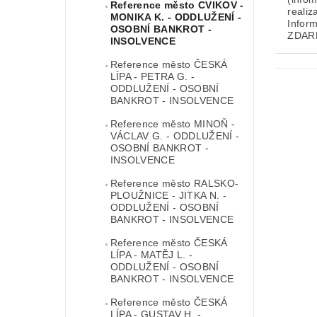
Reference město CVIKOV -
realiz
MONIKA K. - ODDLUŽENÍ -
Infor
OSOBNÍ BANKROT -
ZDAR
INSOLVENCE
Reference město ČESKÁ
LÍPA - PETRA G. -
ODDLUŽENÍ - OSOBNÍ
BANKROT - INSOLVENCE
Reference město MINOŇ -
VÁCLAV G. - ODDLUŽENÍ -
OSOBNÍ BANKROT -
INSOLVENCE
Reference město RALSKO-
PLOUŽNICE - JITKA N. -
ODDLUŽENÍ - OSOBNÍ
BANKROT - INSOLVENCE
Reference město ČESKÁ
LÍPA - MATĚJ L. -
ODDLUŽENÍ - OSOBNÍ
BANKROT - INSOLVENCE
Reference město ČESKÁ
LÍPA - GUSTAV H. -