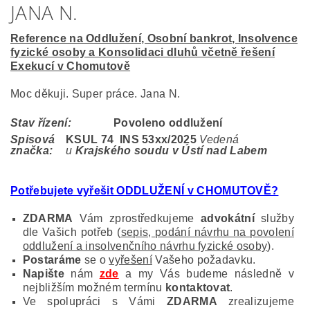
JANA N.
Reference na Oddlužení, Osobní bankrot, Insolvence
fyzické osoby a Konsolidaci dluhů včetně řešení
Exekucí v Chomutově
Moc děkuji. Super práce. Jana N.
Stav řízení:
Povoleno oddlužení
Spisová
KSUL 74 INS 53
xx/2025
Vedená
značka:
u
Krajského soudu v Ústí nad Labem
Potřebujete vyřešit ODDLUŽENÍ v CHOMUTOVĚ?
ZDARMA
Vám zprostředkujeme
advokátní
služby
dle Vašich potřeb (
sepis, podání návrhu na povolení
oddlužení a insolvenčního návrhu fyzické osoby
).
Postaráme
se o
vyřešení
Vašeho požadavku.
Napište
nám
zde
a my Vás budeme následně v
nejbližším možném termínu
kontaktovat
.
Ve spolupráci s Vámi
ZDARMA
zrealizujeme