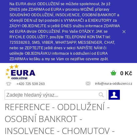
Na EURA divizi ODDLUŽENÍ se můžete spolehnout, že již
DNES jste ZDARMA od EURA v procesu MOŽNÉ přípravy
SOUDNÍHO ODDLUŽENÍ, INSOLVENCE, OSOBNÍ BANKROT a
včerejší DEN už byl poslední s VYMAHAČI a EXEKUTORY za
ZÁDY! OBJEDNEJTE si ještě DNES službu informace ZDARMA
od EURA divize ODDLUŽENÍ. Pro Vaše OTÁZKY: JAK se
RYCHLE ODDLUŽIT?, použijte TELEFONNÍ KONTAKT tel:
725538263, SMS, VIBER, WHATSAPP, MESSENGER, CHAT,
nebo se ZEPTEJTE ještě dnes v sekci NAPIŠTE NÁM či
udělejte OBJEDNÁVKU informace k oddlužení od EURA
ZDARMA v košíku a my se Vám co nejdříve ozveme zpět.
0 Kč
info@eura-oddluzeni.cz
+420 725 538 263
REFERENCE - ODDLUŽENÍ -
OSOBNÍ BANKROT -
INSOLVENCE - CHOMUTOV -