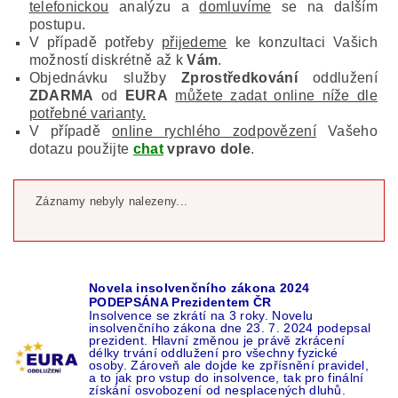
telefonickou
analýzu a
domluvíme
se na dalším
postupu.
V případě potřeby
přijedeme
ke konzultaci Vašich
možností diskrétně až k
Vám
.
Objednávku služby
Zprostředkování
oddlužení
ZDARMA
od
EURA
můžete zadat online níže dle
potřebné varianty.
V případě
online rychlého zodpovězení
Vašeho
dotazu použijte
chat
vpravo dole
.
Záznamy nebyly nalezeny...
Novela insolvenčního zákona 2024
PODEPSÁNA Prezidentem ČR
Insolvence se zkrátí na 3 roky. Novelu
insolvenčního zákona dne 23. 7. 2024 podepsal
prezident. Hlavní změnou je právě zkrácení
délky trvání oddlužení pro všechny fyzické
osoby. Zároveň ale dojde ke zpřísnění pravidel,
a to jak pro vstup do insolvence, tak pro finální
získání osvobození od nesplacených dluhů.