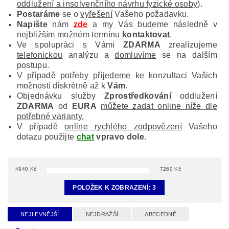
oddlužení a insolvenčního návrhu fyzické osoby
).
Postaráme
se o
vyřešení
Vašeho požadavku.
Napište
nám
zde
a my Vás budeme následně v
nejbližším možném termínu
kontaktovat
.
Ve spolupráci s Vámi
ZDARMA
zrealizujeme
telefonickou
analýzu a
domluvíme
se na dalším
postupu.
V případě potřeby
přijedeme
ke konzultaci Vašich
možností diskrétně až k
Vám
.
Objednávku služby
Zprostředkování
oddlužení
ZDARMA
od
EURA
můžete zadat online níže dle
potřebné varianty.
V případě
online rychlého zodpovězení
Vašeho
dotazu použijte
chat
vpravo dole
.
4840
Kč
7260
Kč
POLOŽEK K ZOBRAZENÍ:
3
NEJLEVNĚJŠÍ
NEJDRAŽŠÍ
ABECEDNĚ