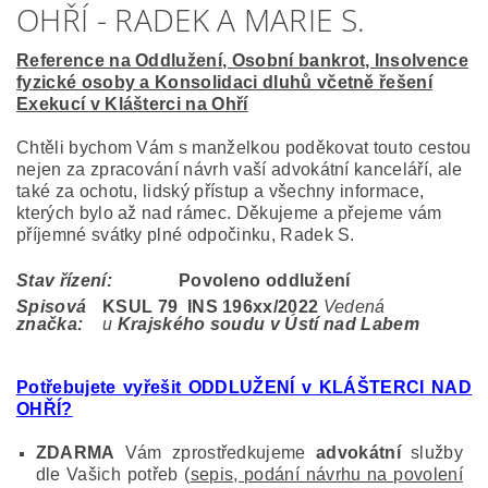
OHŘÍ - RADEK A MARIE S.
Reference na Oddlužení, Osobní bankrot, Insolvence
fyzické osoby a Konsolidaci dluhů včetně řešení
Exekucí v Klášterci na Ohří
Chtěli bychom Vám s manželkou poděkovat touto cestou
nejen za zpracování návrh vaší advokátní kanceláří, ale
také za ochotu, lidský přístup a všechny informace,
kterých bylo až nad rámec. Děkujeme a přejeme vám
příjemné svátky plné odpočinku, Radek S.
Stav řízení:
Povoleno oddlužení
Spisová
KSUL 79 INS 196
xx/2022
Vedená
značka:
u
Krajského soudu v Ústí nad Labem
Potřebujete vyřešit ODDLUŽENÍ v KLÁŠTERCI NAD
OHŘÍ?
ZDARMA
Vám zprostředkujeme
advokátní
služby
dle Vašich potřeb (
sepis, podání návrhu na povolení