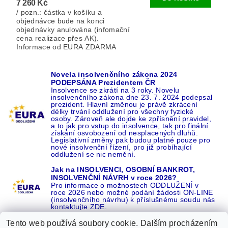
7 260 Kč
/ pozn.: částka v košíku a
objednávce bude na konci
objednávky anulována (infomační
cena realizace přes AK).
Informace od EURA ZDARMA
Novela insolvenčního zákona 2024
PODEPSÁNA Prezidentem ČR
Insolvence se zkrátí na 3 roky. Novelu
insolvenčního zákona dne 23. 7. 2024 podepsal
prezident. Hlavní změnou je právě zkrácení
délky trvání oddlužení pro všechny fyzické
osoby. Zároveň ale dojde ke zpřísnění pravidel,
a to jak pro vstup do insolvence, tak pro finální
získání osvobození od nesplacených dluhů.
Legislativní změny pak budou platné pouze pro
nové insolvenční řízení, pro již probíhající
oddlužení se nic nemění.
Jak na INSOLVENCI, OSOBNÍ BANKROT,
INSOLVENČNÍ NÁVRH v roce 2026?
Pro informace o možnostech ODDLUŽENÍ v
roce 2026 nebo možné podání žádosti ON-LINE
(insolvenčního návrhu) k příslušnému soudu nás
kontaktujte ZDE.
Tento web používá soubory cookie. Dalším procházením