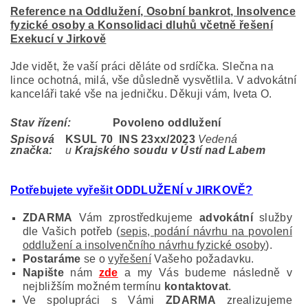
Reference na Oddlužení, Osobní bankrot, Insolvence
fyzické osoby a Konsolidaci dluhů včetně řešení
Exekucí v Jirkově
Jde vidět, že vaší práci děláte od srdíčka. Slečna na
lince ochotná, milá, vše důsledně vysvětlila. V advokátní
kanceláři také vše na jedničku. Děkuji vám, Iveta O.
Stav řízení:
Povoleno oddlužení
Spisová
KSUL 70 INS 23
xx/2023
Vedená
značka:
u
Krajského soudu v Ústí nad Labem
Potřebujete vyřešit ODDLUŽENÍ v JIRKOVĚ?
ZDARMA
Vám zprostředkujeme
advokátní
služby
dle Vašich potřeb (
sepis, podání návrhu na povolení
oddlužení a insolvenčního návrhu fyzické osoby
).
Postaráme
se o
vyřešení
Vašeho požadavku.
Napište
nám
zde
a my Vás budeme následně v
nejbližším možném termínu
kontaktovat
.
Ve spolupráci s Vámi
ZDARMA
zrealizujeme