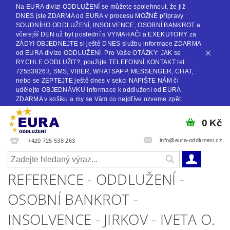
Na EURA divizi ODDLUŽENÍ se můžete spolehnout, že již
DNES jste ZDARMA od EURA v procesu MOŽNÉ přípravy
SOUDNÍHO ODDLUŽENÍ, INSOLVENCE, OSOBNÍ BANKROT a
včerejší DEN už byl poslední s VYMAHAČI a EXEKUTORY za
ZÁDY! OBJEDNEJTE si ještě DNES službu informace ZDARMA
od EURA divize ODDLUŽENÍ. Pro Vaše OTÁZKY: JAK se
RYCHLE ODDLUŽIT?, použijte TELEFONNÍ KONTAKT tel:
725538263, SMS, VIBER, WHATSAPP, MESSENGER, CHAT,
nebo se ZEPTEJTE ještě dnes v sekci NAPIŠTE NÁM či
udělejte OBJEDNÁVKU informace k oddlužení od EURA
ZDARMA v košíku a my se Vám co nejdříve ozveme zpět.
0 Kč
info@eura-oddluzeni.cz
+420 725 538 263
REFERENCE - ODDLUŽENÍ -
OSOBNÍ BANKROT -
INSOLVENCE - JIRKOV - IVETA O.