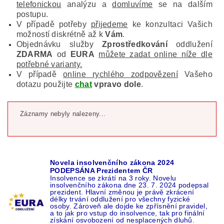
telefonickou
analýzu a
domluvíme
se na dalším
postupu.
V případě potřeby
přijedeme
ke konzultaci Vašich
možností diskrétně až k
Vám
.
Objednávku služby
Zprostředkování
oddlužení
ZDARMA
od
EURA
můžete zadat online níže dle
potřebné varianty.
V případě
online rychlého zodpovězení
Vašeho
dotazu použijte
chat
vpravo dole
.
Záznamy nebyly nalezeny...
Novela insolvenčního zákona 2024
PODEPSÁNA Prezidentem ČR
Insolvence se zkrátí na 3 roky. Novelu
insolvenčního zákona dne 23. 7. 2024 podepsal
prezident. Hlavní změnou je právě zkrácení
délky trvání oddlužení pro všechny fyzické
osoby. Zároveň ale dojde ke zpřísnění pravidel,
a to jak pro vstup do insolvence, tak pro finální
získání osvobození od nesplacených dluhů.