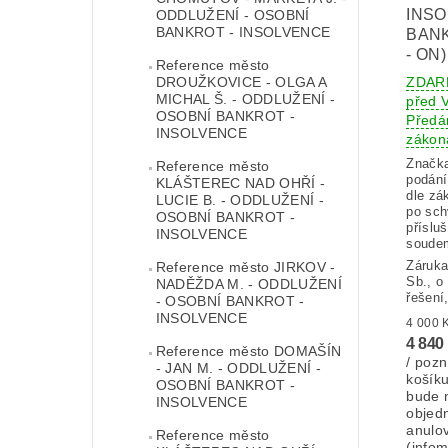
INSO
ODDLUŽENÍ - OSOBNÍ
BANKROT - INSOLVENCE
BANK
- ON)
Reference město
ZDAR
DROUŽKOVICE - OLGA A
MICHAL Š. - ODDLUŽENÍ -
před
OSOBNÍ BANKROT -
Předán
INSOLVENCE
zákon
Značk
Reference město
podání
KLÁŠTEREC NAD OHŘÍ -
dle zá
LUCIE B. - ODDLUŽENÍ -
po sch
OSOBNÍ BANKROT -
příslu
INSOLVENCE
soudem
Záruka
Reference město JIRKOV -
Sb., o
NADĚŽDA M. - ODDLUŽENÍ
řešení
- OSOBNÍ BANKROT -
INSOLVENCE
4 840
Reference město DOMAŠÍN
/ pozn
- JAN M. - ODDLUŽENÍ -
košík
OSOBNÍ BANKROT -
bude 
INSOLVENCE
objed
anulo
Reference město
(info