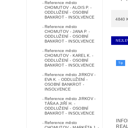
Reference město
CHOMUTOV - ALOIS P. -
ODDLUŽENÍ - OSOBNÍ
BANKROT - INSOLVENCE
4840
Reference město
CHOMUTOV - JANA P. -
ODDLUŽENÍ - OSOBNÍ
NEJLE
BANKROT - INSOLVENCE
Reference město
CHOMUTOV - KAREL K. -
ODDLUŽENÍ - OSOBNÍ
Tip
BANKROT - INSOLVENCE
Reference město JIRKOV -
EVA K. - ODDLUŽENÍ -
OSOBNÍ BANKROT -
INSOLVENCE
Reference město JIRKOV -
TÁŇA A JIŘÍ H. -
ODDLUŽENÍ - OSOBNÍ
BANKROT - INSOLVENCE
INF
Reference město
REAL
CHOMUTOV - MARKÉTA J. -