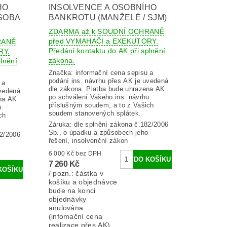
HO
INSOLVENCE A OSOBNÍHO
SOBA
BANKROTU (MANŽELÉ / SJM)
ZDARMA až k SOUDNÍ OCHRANĚ
před VYMAHAČI a EXEKUTORY.
RANĚ
Předání kontaktu do AK při splnění
RY.
zákona.
lnění
Značka:
informační cena sepisu a
podání ins. návrhu přes AK je uvedená
 a
dle zákona. Platba bude uhrazena AK
uvedená
po schválení Vašeho ins. návrhu
ena AK
příslušným soudem, a to z Vašich
u
soudem stanovených splátek.
ch
Záruka: dle splnění zákona č.182/2006
Sb., o úpadku a způsobech jeho
82/2006
řešení, insolvenční zákon
6 000 Kč bez DPH
7 260 Kč
/ pozn.: částka v
košíku a objednávce
bude na konci
objednávky
anulována
(infomační cena
realizace přes AK).