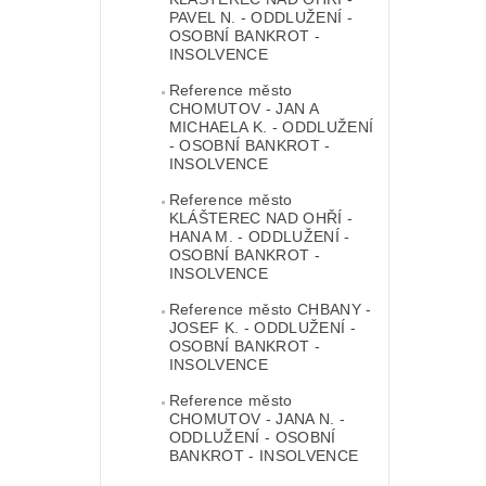
PAVEL N. - ODDLUŽENÍ -
OSOBNÍ BANKROT -
INSOLVENCE
Reference město
CHOMUTOV - JAN A
MICHAELA K. - ODDLUŽENÍ
- OSOBNÍ BANKROT -
INSOLVENCE
Reference město
KLÁŠTEREC NAD OHŘÍ -
HANA M. - ODDLUŽENÍ -
OSOBNÍ BANKROT -
INSOLVENCE
Reference město CHBANY -
JOSEF K. - ODDLUŽENÍ -
OSOBNÍ BANKROT -
INSOLVENCE
Reference město
CHOMUTOV - JANA N. -
ODDLUŽENÍ - OSOBNÍ
BANKROT - INSOLVENCE