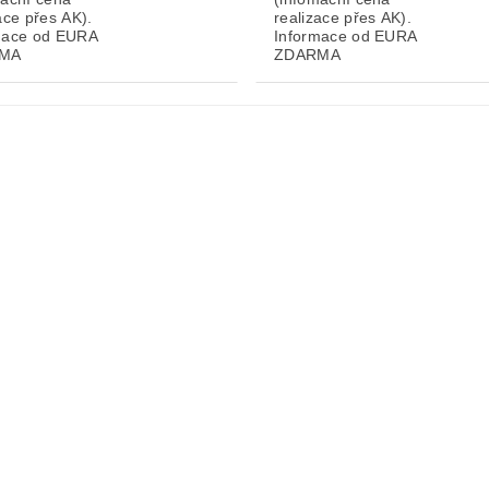
ace přes AK).
realizace přes AK).
mace od EURA
Informace od EURA
MA
ZDARMA