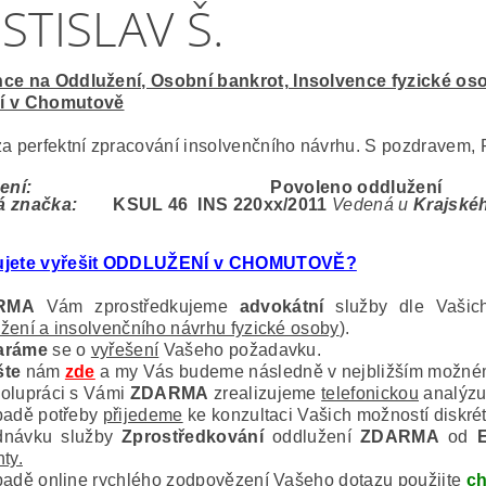
STISLAV Š.
ce na Oddlužení, Osobní bankrot, Insolvence fyzické os
í v Chomutově
za perfektní zpracování insolvenčního návrhu. S pozdravem, 
ení:
Povoleno oddlužení
á značka:
KSUL 46 INS 220
xx/2011
Vedená u
Krajské
ujete vyřešit ODDLUŽENÍ v CHOMUTOVĚ?
RMA
Vám zprostředkujeme
advokátní
služby dle Vašich
žení a insolvenčního návrhu fyzické osoby
).
aráme
se o
vyřešení
Vašeho požadavku.
šte
nám
zde
a my Vás budeme následně v nejbližším možné
olupráci s Vámi
ZDARMA
zrealizujeme
telefonickou
analýz
padě potřeby
přijedeme
ke konzultaci Vašich možností diskré
dnávku služby
Zprostředkování
oddlužení
ZDARMA
od
nty.
ípadě
online rychlého zodpovězení
Vašeho dotazu použijte
ch