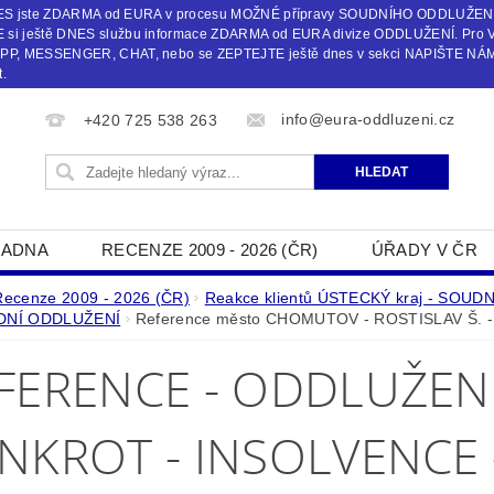
 DNES jste ZDARMA od EURA v procesu MOŽNÉ přípravy SOUDNÍHO ODDLUŽEN
i ještě DNES službu informace ZDARMA od EURA divize ODDLUŽENÍ. Pro 
, MESSENGER, CHAT, nebo se ZEPTEJTE ještě dnes v sekci NAPIŠTE NÁM č
.
info@eura-oddluzeni.cz
+420 725 538 263
ADNA
RECENZE 2009 - 2026 (ČR)
ÚŘADY V ČR
NAPIŠTE NÁM
Recenze 2009 - 2026 (ČR)
Reakce klientů ÚSTECKÝ kraj - SOU
DNÍ ODDLUŽENÍ
Reference město CHOMUTOV - ROSTISLAV Š.
FERENCE - ODDLUŽENÍ
NKROT - INSOLVENCE