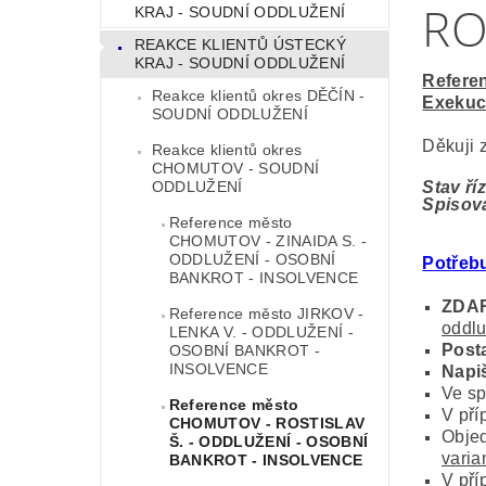
RO
KRAJ - SOUDNÍ ODDLUŽENÍ
REAKCE KLIENTŮ ÚSTECKÝ
KRAJ - SOUDNÍ ODDLUŽENÍ
Referen
Reakce klientů okres DĚČÍN -
Exekuc
SOUDNÍ ODDLUŽENÍ
Děkuji 
Reakce klientů okres
CHOMUTOV - SOUDNÍ
ODDLUŽENÍ
Stav říz
Spisov
Reference město
CHOMUTOV - ZINAIDA S. -
ODDLUŽENÍ - OSOBNÍ
Potřeb
BANKROT - INSOLVENCE
ZDA
Reference město JIRKOV -
oddlu
LENKA V. - ODDLUŽENÍ -
Post
OSOBNÍ BANKROT -
INSOLVENCE
Napi
Ve sp
Reference město
V pří
CHOMUTOV - ROSTISLAV
Obje
Š. - ODDLUŽENÍ - OSOBNÍ
varia
BANKROT - INSOLVENCE
V př