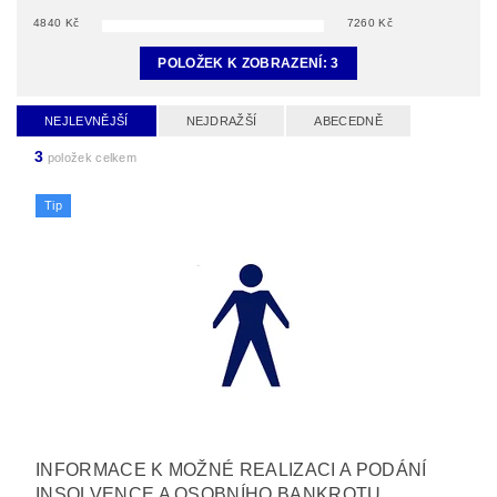
4840
Kč
7260
Kč
POLOŽEK K ZOBRAZENÍ:
3
NEJLEVNĚJŠÍ
NEJDRAŽŠÍ
ABECEDNĚ
3
položek celkem
Tip
INFORMACE K MOŽNÉ REALIZACI A PODÁNÍ
INSOLVENCE A OSOBNÍHO BANKROTU