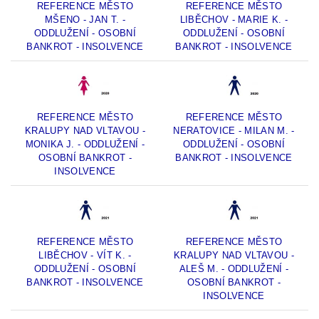
REFERENCE MĚSTO
REFERENCE MĚSTO
MŠENO - JAN T. -
LIBĚCHOV - MARIE K. -
ODDLUŽENÍ - OSOBNÍ
ODDLUŽENÍ - OSOBNÍ
BANKROT - INSOLVENCE
BANKROT - INSOLVENCE
REFERENCE MĚSTO
REFERENCE MĚSTO
KRALUPY NAD VLTAVOU -
NERATOVICE - MILAN M. -
MONIKA J. - ODDLUŽENÍ -
ODDLUŽENÍ - OSOBNÍ
OSOBNÍ BANKROT -
BANKROT - INSOLVENCE
INSOLVENCE
REFERENCE MĚSTO
REFERENCE MĚSTO
LIBĚCHOV - VÍT K. -
KRALUPY NAD VLTAVOU -
ODDLUŽENÍ - OSOBNÍ
ALEŠ M. - ODDLUŽENÍ -
BANKROT - INSOLVENCE
OSOBNÍ BANKROT -
INSOLVENCE