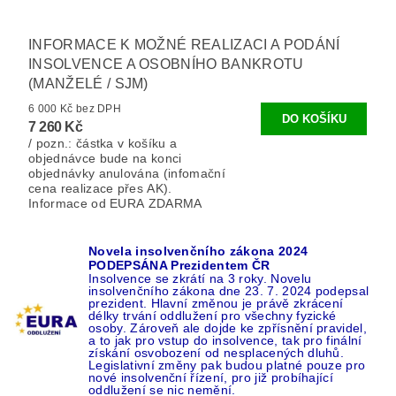
INFORMACE K MOŽNÉ REALIZACI A PODÁNÍ
INSOLVENCE A OSOBNÍHO BANKROTU
(MANŽELÉ / SJM)
6 000 Kč bez DPH
7 260 Kč
/ pozn.: částka v košíku a
objednávce bude na konci
objednávky anulována (infomační
cena realizace přes AK).
Informace od EURA ZDARMA
Novela insolvenčního zákona 2024
PODEPSÁNA Prezidentem ČR
Insolvence se zkrátí na 3 roky. Novelu
insolvenčního zákona dne 23. 7. 2024 podepsal
prezident. Hlavní změnou je právě zkrácení
délky trvání oddlužení pro všechny fyzické
osoby. Zároveň ale dojde ke zpřísnění pravidel,
a to jak pro vstup do insolvence, tak pro finální
získání osvobození od nesplacených dluhů.
Legislativní změny pak budou platné pouze pro
nové insolvenční řízení, pro již probíhající
oddlužení se nic nemění.