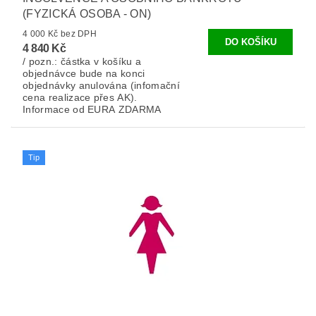
(FYZICKÁ OSOBA - ON)
4 000 Kč bez DPH
4 840 Kč
/ pozn.: částka v košíku a
objednávce bude na konci
objednávky anulována (infomační
cena realizace přes AK).
Informace od EURA ZDARMA
Tip