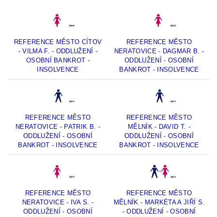
REFERENCE MĚSTO CÍTOV
REFERENCE MĚSTO
- VILMA F. - ODDLUŽENÍ -
NERATOVICE - DAGMAR B. -
OSOBNÍ BANKROT -
ODDLUŽENÍ - OSOBNÍ
INSOLVENCE
BANKROT - INSOLVENCE
REFERENCE MĚSTO
REFERENCE MĚSTO
NERATOVICE - PATRIK B. -
MĚLNÍK - DAVID T. -
ODDLUŽENÍ - OSOBNÍ
ODDLUŽENÍ - OSOBNÍ
BANKROT - INSOLVENCE
BANKROT - INSOLVENCE
REFERENCE MĚSTO
REFERENCE MĚSTO
NERATOVICE - IVA S. -
MĚLNÍK - MARKÉTA A JIŘÍ S.
ODDLUŽENÍ - OSOBNÍ
- ODDLUŽENÍ - OSOBNÍ