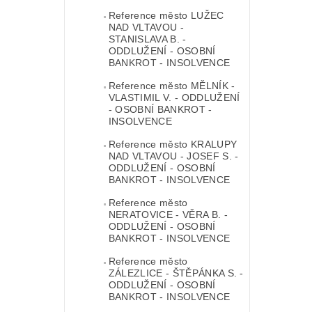
Reference město LUŽEC
NAD VLTAVOU -
STANISLAVA B. -
ODDLUŽENÍ - OSOBNÍ
BANKROT - INSOLVENCE
Reference město MĚLNÍK -
VLASTIMIL V. - ODDLUŽENÍ
- OSOBNÍ BANKROT -
INSOLVENCE
Reference město KRALUPY
NAD VLTAVOU - JOSEF S. -
ODDLUŽENÍ - OSOBNÍ
BANKROT - INSOLVENCE
Reference město
NERATOVICE - VĚRA B. -
ODDLUŽENÍ - OSOBNÍ
BANKROT - INSOLVENCE
Reference město
ZÁLEZLICE - ŠTĚPÁNKA S. -
ODDLUŽENÍ - OSOBNÍ
BANKROT - INSOLVENCE