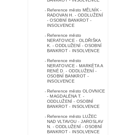
Reference město MĚLNÍK -
RADOVAN H. - ODDLUŽENÍ
- OSOBNÍ BANKROT -
INSOLVENCE
Reference město
NERATOVICE - OLDŘIŠKA
K. - ODDLUŽENÍ - OSOBNÍ
BANKROT - INSOLVENCE
Reference město
NERATOVICE - MARKÉTA A
RENÉ D. - ODDLUŽENÍ -
OSOBNÍ BANKROT -
INSOLVENCE
Reference město OLOVNICE
- MAGDALÉNA T. -
ODDLUŽENÍ - OSOBNÍ
BANKROT - INSOLVENCE
Reference město LUŽEC
NAD VLTAVOU - JAROSLAV
N. - ODDLUŽENÍ - OSOBNÍ
BANKROT - INSOLVENCE