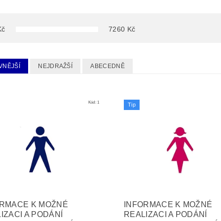
Kč
7260
Kč
VNĚJŠÍ
NEJDRAŽŠÍ
ABECEDNĚ
Kód:
1
Tip
ORMACE K MOŽNÉ
INFORMACE K MOŽNÉ
IZACI A PODÁNÍ
REALIZACI A PODÁNÍ