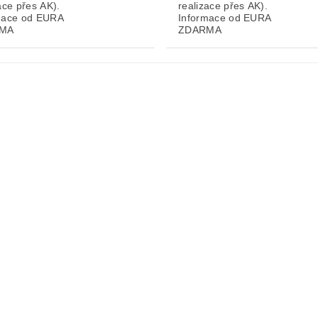
ace přes AK).
realizace přes AK).
mace od EURA
Informace od EURA
MA
ZDARMA