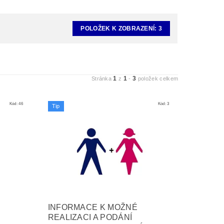
POLOŽEK K ZOBRAZENÍ:
3
1
1
3
Stránka
z
-
položek celkem
Kód:
46
Kód:
3
Tip
INFORMACE K MOŽNÉ
REALIZACI A PODÁNÍ