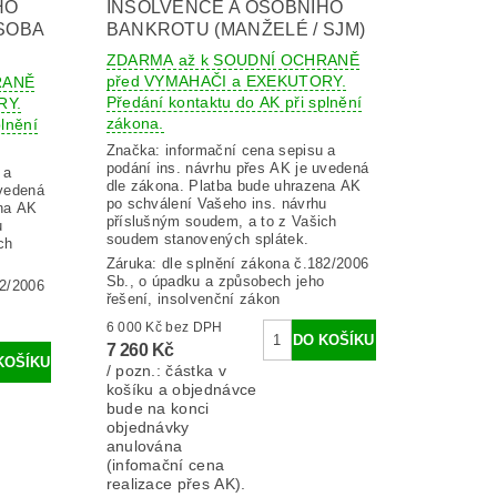
HO
INSOLVENCE A OSOBNÍHO
SOBA
BANKROTU (MANŽELÉ / SJM)
ZDARMA až k SOUDNÍ OCHRANĚ
před VYMAHAČI a EXEKUTORY.
RANĚ
Předání kontaktu do AK při splnění
RY.
zákona.
lnění
Značka:
informační cena sepisu a
podání ins. návrhu přes AK je uvedená
 a
dle zákona. Platba bude uhrazena AK
uvedená
po schválení Vašeho ins. návrhu
ena AK
příslušným soudem, a to z Vašich
u
soudem stanovených splátek.
ch
Záruka: dle splnění zákona č.182/2006
Sb., o úpadku a způsobech jeho
82/2006
řešení, insolvenční zákon
6 000 Kč bez DPH
7 260 Kč
/ pozn.: částka v
košíku a objednávce
bude na konci
objednávky
anulována
(infomační cena
realizace přes AK).