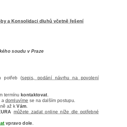
oby a Konsolidaci dluhů včetně řešení
kého soudu v Praze
 potřeb (
sepis, podání návrhu na povolení
m termínu
kontaktovat
.
u a
domluvíme
se na dalším postupu.
tně až k
Vám
.
EURA
můžete zadat online níže dle potřebné
at
vpravo dole
.