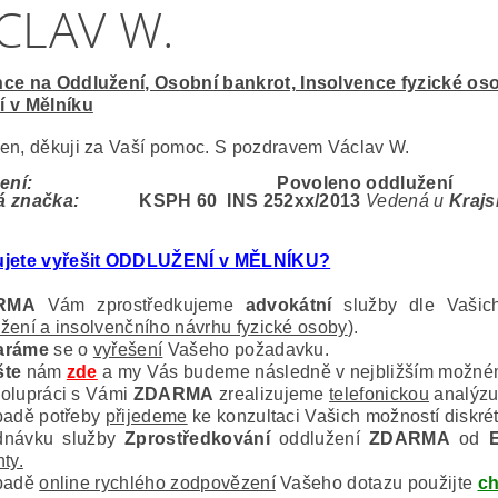
CLAV W.
ce na Oddlužení, Osobní bankrot, Insolvence fyzické os
í v Mělníku
en, děkuji za Vaší pomoc. S pozdravem Václav W.
ení:
Povoleno oddlužení
á značka:
KSPH 60 INS 252
xx/2013
Vedená u
Krajs
ujete vyřešit ODDLUŽENÍ v MĚLNÍKU
?
RMA
Vám zprostředkujeme
advokátní
služby dle Vašich
žení a insolvenčního návrhu fyzické osoby
).
aráme
se o
vyřešení
Vašeho požadavku.
šte
nám
zde
a my Vás budeme následně v nejbližším možné
olupráci s Vámi
ZDARMA
zrealizujeme
telefonickou
analýz
padě potřeby
přijedeme
ke konzultaci Vašich možností diskré
dnávku služby
Zprostředkování
oddlužení
ZDARMA
od
nty.
ípadě
online rychlého zodpovězení
Vašeho dotazu použijte
ch