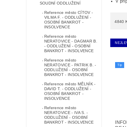
V př
SOUDNÍ ODDLUŽENÍ
Reference město CÍTOV -
VILMA F. - ODDLUŽENÍ -
4840
OSOBNÍ BANKROT -
INSOLVENCE
Reference město
NERATOVICE - DAGMAR B.
NEJLE
- ODDLUŽENÍ - OSOBNÍ
BANKROT - INSOLVENCE
Reference město
NERATOVICE - PATRIK B. -
Tip
ODDLUŽENÍ - OSOBNÍ
BANKROT - INSOLVENCE
Reference město MĚLNÍK -
DAVID T. - ODDLUŽENÍ -
OSOBNÍ BANKROT -
INSOLVENCE
Reference město
NERATOVICE - IVA S. -
ODDLUŽENÍ - OSOBNÍ
BANKROT - INSOLVENCE
INF