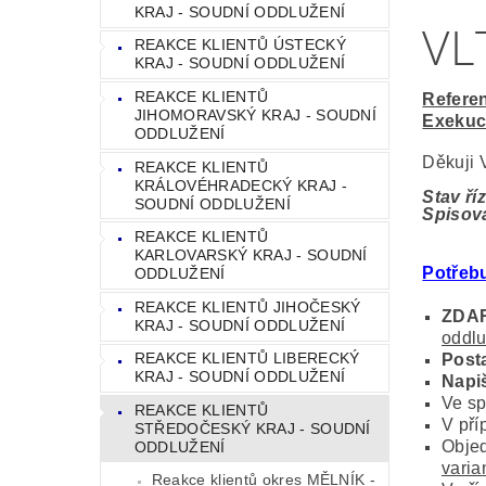
KRAJ - SOUDNÍ ODDLUŽENÍ
VL
REAKCE KLIENTŮ ÚSTECKÝ
KRAJ - SOUDNÍ ODDLUŽENÍ
REAKCE KLIENTŮ
Referen
JIHOMORAVSKÝ KRAJ - SOUDNÍ
Exekuc
ODDLUŽENÍ
Děkuji 
REAKCE KLIENTŮ
KRÁLOVÉHRADECKÝ KRAJ -
Stav říz
SOUDNÍ ODDLUŽENÍ
Spisov
REAKCE KLIENTŮ
KARLOVARSKÝ KRAJ - SOUDNÍ
Potřeb
ODDLUŽENÍ
REAKCE KLIENTŮ JIHOČESKÝ
ZDA
KRAJ - SOUDNÍ ODDLUŽENÍ
oddlu
REAKCE KLIENTŮ LIBERECKÝ
Post
KRAJ - SOUDNÍ ODDLUŽENÍ
Napi
Ve sp
REAKCE KLIENTŮ
V pří
STŘEDOČESKÝ KRAJ - SOUDNÍ
Obje
ODDLUŽENÍ
varia
Reakce klientů okres MĚLNÍK -