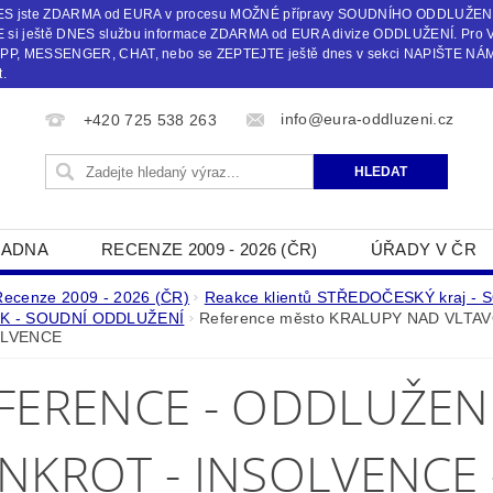
 DNES jste ZDARMA od EURA v procesu MOŽNÉ přípravy SOUDNÍHO ODDLUŽEN
i ještě DNES službu informace ZDARMA od EURA divize ODDLUŽENÍ. Pro 
, MESSENGER, CHAT, nebo se ZEPTEJTE ještě dnes v sekci NAPIŠTE NÁM č
.
info@eura-oddluzeni.cz
+420 725 538 263
ADNA
RECENZE 2009 - 2026 (ČR)
ÚŘADY V ČR
NAPIŠTE NÁM
Recenze 2009 - 2026 (ČR)
Reakce klientů STŘEDOČESKÝ kraj -
K - SOUDNÍ ODDLUŽENÍ
Reference město KRALUPY NAD VLTAV
OLVENCE
FERENCE - ODDLUŽENÍ
NKROT - INSOLVENCE 