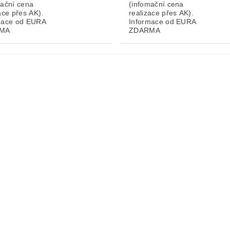
mační cena
(infomační cena
ace přes AK).
realizace přes AK).
mace od EURA
Informace od EURA
MA
ZDARMA