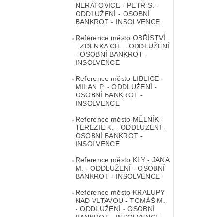
NERATOVICE - PETR S. -
ODDLUŽENÍ - OSOBNÍ
BANKROT - INSOLVENCE
Reference město OBŘÍSTVÍ
- ZDENKA CH. - ODDLUŽENÍ
- OSOBNÍ BANKROT -
INSOLVENCE
Reference město LIBLICE -
MILAN P. - ODDLUŽENÍ -
OSOBNÍ BANKROT -
INSOLVENCE
Reference město MĚLNÍK -
TEREZIE K. - ODDLUŽENÍ -
OSOBNÍ BANKROT -
INSOLVENCE
Reference město KLY - JANA
M. - ODDLUŽENÍ - OSOBNÍ
BANKROT - INSOLVENCE
Reference město KRALUPY
NAD VLTAVOU - TOMÁŠ M.
- ODDLUŽENÍ - OSOBNÍ
BANKROT - INSOLVENCE