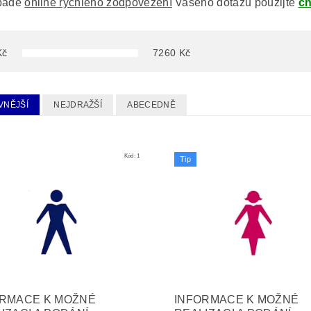
ípadě
online rychlého zodpovězení
Vašeho dotazu použijte
ch
Kč
7260
Kč
VNĚJŠÍ
NEJDRAŽŠÍ
ABECEDNĚ
Kód:
1
Tip
ORMACE K MOŽNÉ
INFORMACE K MOŽNÉ