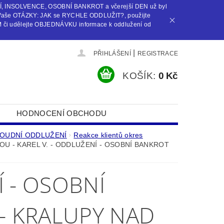
Í, INSOLVENCE, OSOBNÍ BANKROT a včerejší DEN už byl
Vaše OTÁZKY: JAK se RYCHLE ODDLUŽIT?, použijte
i udělejte OBJEDNÁVKU informace k oddlužení od
|
PŘIHLÁŠENÍ
REGISTRACE
KOŠÍK:
0 Kč
HODNOCENÍ OBCHODU
 SOUDNÍ ODDLUŽENÍ
Reakce klientů okres
OU - KAREL V. - ODDLUŽENÍ - OSOBNÍ BANKROT
 - OSOBNÍ
- KRALUPY NAD