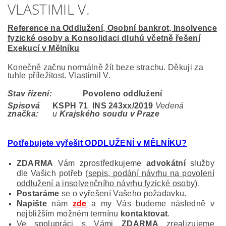
VLASTIMIL V.
Reference na Oddlužení, Osobní bankrot, Insolvence
fyzické osoby a Konsolidaci dluhů včetně řešení
Exekucí v Mělníku
Konečně začnu normálně žít beze strachu. Děkuji za
tuhle příležitost. Vlastimil V.
Stav řízení:
Povoleno oddlužení
Spisová
KSPH 71 INS 243
xx/2019
Vedená
značka:
u
Krajského soudu v Praze
Potřebujete vyřešit ODDLUŽENÍ v MĚLNÍKU
?
ZDARMA
Vám zprostředkujeme
advokátní
služby
dle Vašich potřeb (
sepis, podání návrhu na povolení
oddlužení a insolvenčního návrhu fyzické osoby
).
Postaráme
se o
vyřešení
Vašeho požadavku.
Napište
nám
zde
a my Vás budeme následně v
nejbližším možném termínu
kontaktovat
.
Ve spolupráci s Vámi
ZDARMA
zrealizujeme