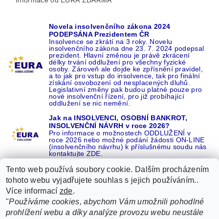
Novela insolvenčního zákona 2024
PODEPSÁNA Prezidentem ČR
Insolvence se zkrátí na 3 roky. Novelu
insolvenčního zákona dne 23. 7. 2024 podepsal
prezident. Hlavní změnou je právě zkrácení
délky trvání oddlužení pro všechny fyzické
osoby. Zároveň ale dojde ke zpřísnění pravidel,
a to jak pro vstup do insolvence, tak pro finální
získání osvobození od nesplacených dluhů.
Legislativní změny pak budou platné pouze pro
nové insolvenční řízení, pro již probíhající
oddlužení se nic nemění.
Jak na INSOLVENCI, OSOBNÍ BANKROT,
INSOLVENČNÍ NÁVRH v roce 2026?
Pro informace o možnostech ODDLUŽENÍ v
roce 2026 nebo možné podání žádosti ON-LINE
(insolvenčního návrhu) k příslušnému soudu nás
kontaktujte ZDE.
Tento web používá soubory cookie. Dalším procházením
tohoto webu vyjadřujete souhlas s jejich používáním..
Více informací
zde
.
Recenze o NÁS na GOOGLE
|
16 let REFERENCÍ v celé ČR
|
"
Používáme cookies, abychom Vám umožnili pohodlné
Recenze o NÁS na SEZNAMU
|
prohlížení webu a díky analýze provozu webu neustále
ŽÁDEJTE život BEZ DLUHŮ nebo EXEKUCÍ ZDE