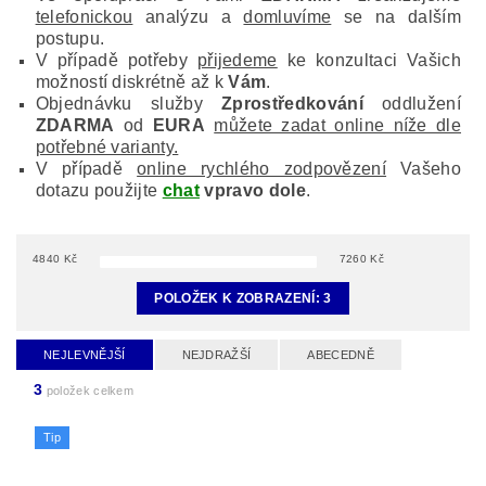
telefonickou
analýzu a
domluvíme
se na dalším
postupu.
V případě potřeby
přijedeme
ke konzultaci Vašich
možností diskrétně až k
Vám
.
Objednávku služby
Zprostředkování
oddlužení
ZDARMA
od
EURA
můžete zadat online níže dle
potřebné varianty.
V případě
online rychlého zodpovězení
Vašeho
dotazu použijte
chat
vpravo dole
.
4840
Kč
7260
Kč
POLOŽEK K ZOBRAZENÍ:
3
NEJLEVNĚJŠÍ
NEJDRAŽŠÍ
ABECEDNĚ
3
položek celkem
Tip