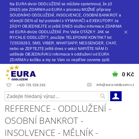
Na EURA divizi ODDLUŽENÍ se můžete spolehnout, že již
DNES jste ZDARMA od EURA v procesu MOŽNÉ přípravy
SOUDNÍHO ODDLUŽENÍ, INSOLVENCE, OSOBNÍ BANKROT a
včerejší DEN už byl poslední s VYMAHAČI a EXEKUTORY za
ZÁDY! OBJEDNEJTE si ještě DNES službu informace ZDARMA
od EURA divize ODDLUŽENÍ. Pro Vaše OTÁZKY: JAK se
RYCHLE ODDLUŽIT?, použijte TELEFONNÍ KONTAKT tel:
725538263, SMS, VIBER, WHATSAPP, MESSENGER, CHAT,
nebo se ZEPTEJTE ještě dnes v sekci NAPIŠTE NÁM či
udělejte OBJEDNÁVKU informace k oddlužení od EURA
ZDARMA v košíku a my se Vám co nejdříve ozveme zpět.
0 Kč
info@eura-oddluzeni.cz
+420 725 538 263
REFERENCE - ODDLUŽENÍ -
OSOBNÍ BANKROT -
INSOLVENCE - MĚLNÍK -