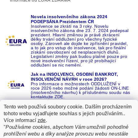
Novela insolvenčního zákona 2024
PODEPSÁNA Prezidentem ČR
Insolvence se zkrátí na 3 roky. Novelu
insolvenčního zákona dne 23. 7. 2024 podepsal
prezident. Hlavní změnou je právě zkrácení
délky trvání oddlužení pro všechny fyzické
osoby. Zároveň ale dojde ke zpřísnění pravidel,
a to jak pro vstup do insolvence, tak pro finální
získání osvobození od nesplacených dluhů.
Legislativní změny pak budou platné pouze pro
nové insolvenční řízení, pro již probíhající
oddlužení se nic nemění.
Jak na INSOLVENCI, OSOBNÍ BANKROT,
INSOLVENČNÍ NÁVRH v roce 2026?
Pro informace o možnostech ODDLUŽENÍ v
roce 2026 nebo možné podání žádosti ON-LINE
(insolvenčního návrhu) k příslušnému soudu nás
kontaktujte ZDE.
Tento web používá soubory cookie. Dalším procházením
tohoto webu vyjadřujete souhlas s jejich používáním..
Více informací
zde
.
Recenze o NÁS na GOOGLE
|
16 let REFERENCÍ v celé ČR
|
"
Používáme cookies, abychom Vám umožnili pohodlné
Recenze o NÁS na SEZNAMU
|
prohlížení webu a díky analýze provozu webu neustále
ŽÁDEJTE život BEZ DLUHŮ nebo EXEKUCÍ ZDE