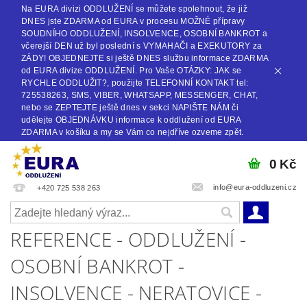
Na EURA divizi ODDLUŽENÍ se můžete spolehnout, že již
DNES jste ZDARMA od EURA v procesu MOŽNÉ přípravy
SOUDNÍHO ODDLUŽENÍ, INSOLVENCE, OSOBNÍ BANKROT a
včerejší DEN už byl poslední s VYMAHAČI a EXEKUTORY za
ZÁDY! OBJEDNEJTE si ještě DNES službu informace ZDARMA
od EURA divize ODDLUŽENÍ. Pro Vaše OTÁZKY: JAK se
RYCHLE ODDLUŽIT?, použijte TELEFONNÍ KONTAKT tel:
725538263, SMS, VIBER, WHATSAPP, MESSENGER, CHAT,
nebo se ZEPTEJTE ještě dnes v sekci NAPIŠTE NÁM či
udělejte OBJEDNÁVKU informace k oddlužení od EURA
ZDARMA v košíku a my se Vám co nejdříve ozveme zpět.
0 Kč
info@eura-oddluzeni.cz
+420 725 538 263
REFERENCE - ODDLUŽENÍ -
OSOBNÍ BANKROT -
INSOLVENCE - NERATOVICE -