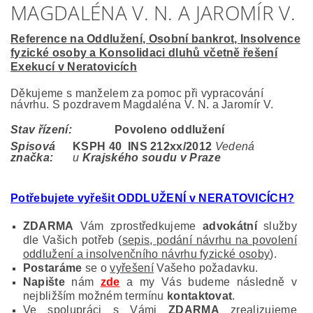
MAGDALÉNA V. N. A JAROMÍR V.
Reference na Oddlužení, Osobní bankrot, Insolvence
fyzické osoby a Konsolidaci dluhů včetně řešení
Exekucí v Neratovicích
Děkujeme s manželem za pomoc při vypracování
návrhu. S pozdravem Magdaléna V. N. a Jaromír V.
Stav řízení:
Povoleno oddlužení
Spisová
KSPH 40 INS 212
xx/2012
Vedená
značka:
u
Krajského soudu v Praze
Potřebujete vyřešit ODDLUŽENÍ v NERATOVICÍCH
?
ZDARMA
Vám zprostředkujeme
advokátní
služby
dle Vašich potřeb (
sepis, podání návrhu na povolení
oddlužení a insolvenčního návrhu fyzické osoby
).
Postaráme
se o
vyřešení
Vašeho požadavku.
Napište
nám
zde
a my Vás budeme následně v
nejbližším možném termínu
kontaktovat
.
Ve spolupráci s Vámi
ZDARMA
zrealizujeme