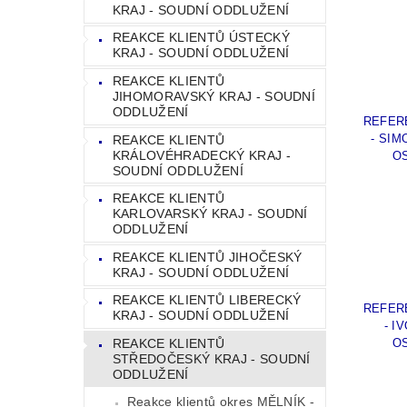
KRAJ - SOUDNÍ ODDLUŽENÍ
REAKCE KLIENTŮ ÚSTECKÝ
KRAJ - SOUDNÍ ODDLUŽENÍ
REAKCE KLIENTŮ
JIHOMORAVSKÝ KRAJ - SOUDNÍ
ODDLUŽENÍ
REFER
- SIM
REAKCE KLIENTŮ
KRÁLOVÉHRADECKÝ KRAJ -
O
SOUDNÍ ODDLUŽENÍ
REAKCE KLIENTŮ
KARLOVARSKÝ KRAJ - SOUDNÍ
ODDLUŽENÍ
REAKCE KLIENTŮ JIHOČESKÝ
KRAJ - SOUDNÍ ODDLUŽENÍ
REAKCE KLIENTŮ LIBERECKÝ
REFER
KRAJ - SOUDNÍ ODDLUŽENÍ
- I
REAKCE KLIENTŮ
O
STŘEDOČESKÝ KRAJ - SOUDNÍ
ODDLUŽENÍ
Reakce klientů okres MĚLNÍK -