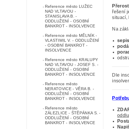
Přerost
Reference město LUŽEC
NAD VLTAVOU -
řešení j
STANISLAVA B. -
situací
ODDLUŽENÍ - OSOBNÍ
BANKROT - INSOLVENCE
Na zákl
Reference město MĚLNÍK -
VLASTIMIL V. - ODDLUŽENÍ
sepi
- OSOBNÍ BANKROT -
podá
INSOLVENCE
pora
odst
Reference město KRALUPY
NAD VLTAVOU - JOSEF S. -
ODDLUŽENÍ - OSOBNÍ
BANKROT - INSOLVENCE
Dle ins
insolven
Reference město
NERATOVICE - VĚRA B. -
ODDLUŽENÍ - OSOBNÍ
Potřeb
BANKROT - INSOLVENCE
Reference město
ZDA
ZÁLEZLICE - ŠTĚPÁNKA S. -
oddlu
ODDLUŽENÍ - OSOBNÍ
Post
BANKROT - INSOLVENCE
Napi