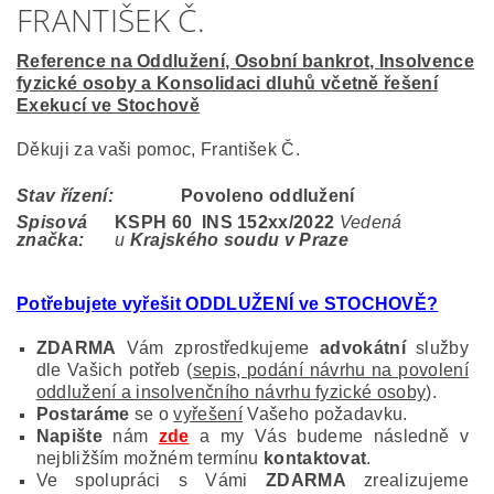
FRANTIŠEK Č.
Reference na Oddlužení, Osobní bankrot, Insolvence
fyzické osoby a Konsolidaci dluhů včetně řešení
Exekucí ve Stochově
Děkuji za vaši pomoc, František Č.
Stav řízení:
Povoleno oddlužení
Spisová
KSPH 60 INS 152
xx/2022
Vedená
značka:
u
Krajského soudu v Praze
Potřebujete vyřešit ODDLUŽENÍ ve STOCHOVĚ
?
ZDARMA
Vám zprostředkujeme
advokátní
služby
dle Vašich potřeb (
sepis, podání návrhu na povolení
oddlužení a insolvenčního návrhu fyzické osoby
).
Postaráme
se o
vyřešení
Vašeho požadavku.
Napište
nám
zde
a my Vás budeme následně v
nejbližším možném termínu
kontaktovat
.
Ve spolupráci s Vámi
ZDARMA
zrealizujeme