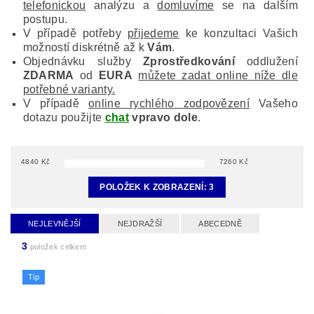
telefonickou
analýzu a
domluvíme
se na dalším
postupu.
V případě potřeby
přijedeme
ke konzultaci Vašich
možností diskrétně až k
Vám
.
Objednávku služby
Zprostředkování
oddlužení
ZDARMA
od
EURA
můžete zadat online níže dle
potřebné varianty.
V případě
online rychlého zodpovězení
Vašeho
dotazu použijte
chat
vpravo dole
.
4840
Kč
7260
Kč
POLOŽEK K ZOBRAZENÍ:
3
NEJLEVNĚJŠÍ
NEJDRAŽŠÍ
ABECEDNĚ
3
položek celkem
Tip