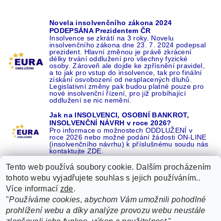
Novela insolvenčního zákona 2024
PODEPSÁNA Prezidentem ČR
Insolvence se zkrátí na 3 roky. Novelu
insolvenčního zákona dne 23. 7. 2024 podepsal
prezident. Hlavní změnou je právě zkrácení
délky trvání oddlužení pro všechny fyzické
osoby. Zároveň ale dojde ke zpřísnění pravidel,
a to jak pro vstup do insolvence, tak pro finální
získání osvobození od nesplacených dluhů.
Legislativní změny pak budou platné pouze pro
nové insolvenční řízení, pro již probíhající
oddlužení se nic nemění.
Jak na INSOLVENCI, OSOBNÍ BANKROT,
INSOLVENČNÍ NÁVRH v roce 2026?
Pro informace o možnostech ODDLUŽENÍ v
roce 2026 nebo možné podání žádosti ON-LINE
(insolvenčního návrhu) k příslušnému soudu nás
kontaktujte ZDE.
Tento web používá soubory cookie. Dalším procházením
tohoto webu vyjadřujete souhlas s jejich používáním..
Více informací
zde
.
Recenze o NÁS na GOOGLE
|
16 let REFERENCÍ v celé ČR
|
"
Používáme cookies, abychom Vám umožnili pohodlné
Recenze o NÁS na SEZNAMU
|
prohlížení webu a díky analýze provozu webu neustále
ŽÁDEJTE život BEZ DLUHŮ nebo EXEKUCÍ ZDE