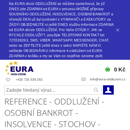
Na EURA divizi ODDLUŽENÍ se můžete spolehnout, že již
DNES jste ZDARMA od EURA v procesu MOŽNÉ přípravy
SOUDNÍHO ODDLUŽENÍ, INSOLVENCE, OSOBNÍ BANKROT a
včerejší DEN už byl poslední s VYMAHAČI a EXEKUTORY za
ZÁDY! OBJEDNEJTE si ještě DNES službu informace ZDARMA
od EURA divize ODDLUŽENÍ. Pro Vaše OTÁZKY: JAK se
RYCHLE ODDLUŽIT?, použijte TELEFONNÍ KONTAKT tel:
725538263, SMS, VIBER, WHATSAPP, MESSENGER, CHAT,
nebo se ZEPTEJTE ještě dnes v sekci NAPIŠTE NÁM či
udělejte OBJEDNÁVKU informace k oddlužení od EURA
ZDARMA v košíku a my se Vám co nejdříve ozveme zpět.
0 Kč
info@eura-oddluzeni.cz
+420 725 538 263
REFERENCE - ODDLUŽENÍ -
OSOBNÍ BANKROT -
INSOLVENCE - STOCHOV -