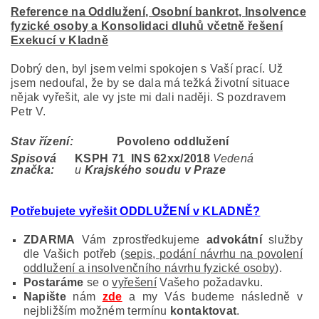
Reference na Oddlužení, Osobní bankrot, Insolvence
fyzické osoby a Konsolidaci dluhů včetně řešení
Exekucí v Kladně
Dobrý den, byl jsem velmi spokojen s Vaší prací. Už
jsem nedoufal, že by se dala má težká životní situace
nějak vyřešit, ale vy jste mi dali naději. S pozdravem
Petr V.
Stav řízení:
Povoleno oddlužení
Spisová
KSPH 71 INS 62
xx/2018
Vedená
značka:
u
Krajského soudu v Praze
Potřebujete vyřešit ODDLUŽENÍ v KLADNĚ
?
ZDARMA
Vám zprostředkujeme
advokátní
služby
dle Vašich potřeb (
sepis, podání návrhu na povolení
oddlužení a insolvenčního návrhu fyzické osoby
).
Postaráme
se o
vyřešení
Vašeho požadavku.
Napište
nám
zde
a my Vás budeme následně v
nejbližším možném termínu
kontaktovat
.