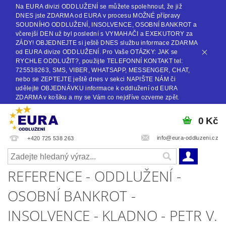
Na EURA divizi ODDLUŽENÍ se můžete spolehnout, že již
DNES jste ZDARMA od EURA v procesu MOŽNÉ přípravy
SOUDNÍHO ODDLUŽENÍ, INSOLVENCE, OSOBNÍ BANKROT a
včerejší DEN už byl poslední s VYMAHAČI a EXEKUTORY za
ZÁDY! OBJEDNEJTE si ještě DNES službu informace ZDARMA
od EURA divize ODDLUŽENÍ. Pro Vaše OTÁZKY: JAK se
RYCHLE ODDLUŽIT?, použijte TELEFONNÍ KONTAKT tel:
725538263, SMS, VIBER, WHATSAPP, MESSENGER, CHAT,
nebo se ZEPTEJTE ještě dnes v sekci NAPIŠTE NÁM či
udělejte OBJEDNÁVKU informace k oddlužení od EURA
ZDARMA v košíku a my se Vám co nejdříve ozveme zpět.
0 Kč
info@eura-oddluzeni.cz
+420 725 538 263
REFERENCE - ODDLUŽENÍ -
OSOBNÍ BANKROT -
INSOLVENCE - KLADNO - PETR V.