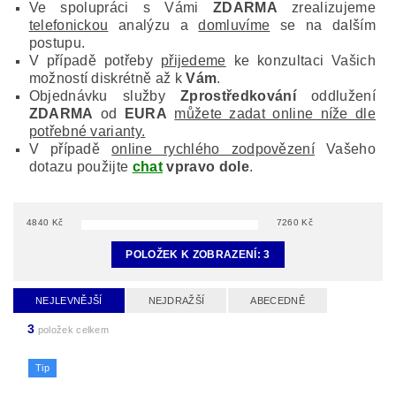
Ve spolupráci s Vámi
ZDARMA
zrealizujeme
telefonickou
analýzu a
domluvíme
se na dalším
postupu.
V případě potřeby
přijedeme
ke konzultaci Vašich
možností diskrétně až k
Vám
.
Objednávku služby
Zprostředkování
oddlužení
ZDARMA
od
EURA
můžete zadat online níže dle
potřebné varianty.
V případě
online rychlého zodpovězení
Vašeho
dotazu použijte
chat
vpravo dole
.
4840
Kč
7260
Kč
POLOŽEK K ZOBRAZENÍ:
3
NEJLEVNĚJŠÍ
NEJDRAŽŠÍ
ABECEDNĚ
3
položek celkem
Tip