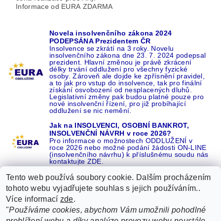
Informace od EURA ZDARMA
Novela insolvenčního zákona 2024
PODEPSÁNA Prezidentem ČR
Insolvence se zkrátí na 3 roky. Novelu
insolvenčního zákona dne 23. 7. 2024 podepsal
prezident. Hlavní změnou je právě zkrácení
délky trvání oddlužení pro všechny fyzické
osoby. Zároveň ale dojde ke zpřísnění pravidel,
a to jak pro vstup do insolvence, tak pro finální
získání osvobození od nesplacených dluhů.
Legislativní změny pak budou platné pouze pro
nové insolvenční řízení, pro již probíhající
oddlužení se nic nemění.
Jak na INSOLVENCI, OSOBNÍ BANKROT,
INSOLVENČNÍ NÁVRH v roce 2026?
Pro informace o možnostech ODDLUŽENÍ v
roce 2026 nebo možné podání žádosti ON-LINE
(insolvenčního návrhu) k příslušnému soudu nás
kontaktujte ZDE.
Tento web používá soubory cookie. Dalším procházením
tohoto webu vyjadřujete souhlas s jejich používáním..
Více informací
zde
.
Recenze o NÁS na GOOGLE
|
16 let REFERENCÍ v celé ČR
|
"
Používáme cookies, abychom Vám umožnili pohodlné
Recenze o NÁS na SEZNAMU
|
prohlížení webu a díky analýze provozu webu neustále