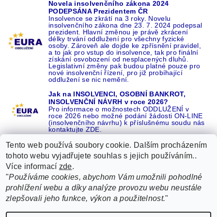
Novela insolvenčního zákona 2024
PODEPSÁNA Prezidentem ČR
Insolvence se zkrátí na 3 roky. Novelu
insolvenčního zákona dne 23. 7. 2024 podepsal
prezident. Hlavní změnou je právě zkrácení
délky trvání oddlužení pro všechny fyzické
osoby. Zároveň ale dojde ke zpřísnění pravidel,
a to jak pro vstup do insolvence, tak pro finální
získání osvobození od nesplacených dluhů.
Legislativní změny pak budou platné pouze pro
nové insolvenční řízení, pro již probíhající
oddlužení se nic nemění.
Jak na INSOLVENCI, OSOBNÍ BANKROT,
INSOLVENČNÍ NÁVRH v roce 2026?
Pro informace o možnostech ODDLUŽENÍ v
roce 2026 nebo možné podání žádosti ON-LINE
(insolvenčního návrhu) k příslušnému soudu nás
kontaktujte ZDE.
Tento web používá soubory cookie. Dalším procházením
tohoto webu vyjadřujete souhlas s jejich používáním..
Více informací
zde
.
Recenze o NÁS na GOOGLE
|
16 let REFERENCÍ v celé ČR
|
"
Používáme cookies, abychom Vám umožnili pohodlné
Recenze o NÁS na SEZNAMU
|
prohlížení webu a díky analýze provozu webu neustále
ŽÁDEJTE život BEZ DLUHŮ nebo EXEKUCÍ ZDE
zlepšovali jeho funkce, výkon a použitelnost.
"