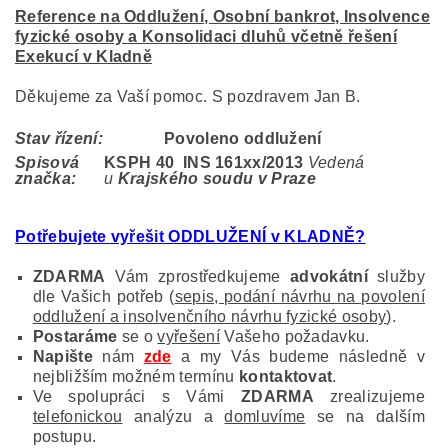
Reference na Oddlužení, Osobní bankrot, Insolvence
fyzické osoby a Konsolidaci dluhů včetně řešení
Exekucí v Kladně
Děkujeme za Vaší pomoc. S pozdravem Jan B.
Stav řízení:
Povoleno oddlužení
Spisová
KSPH 40 INS 161
xx/2013
Vedená
značka:
u
Krajského soudu v Praze
Potřebujete vyřešit ODDLUŽENÍ v KLADNĚ
?
ZDARMA
Vám zprostředkujeme
advokátní
služby
dle Vašich potřeb (
sepis, podání návrhu na povolení
oddlužení a insolvenčního návrhu fyzické osoby
).
Postaráme
se o
vyřešení
Vašeho požadavku.
Napište
nám
zde
a my Vás budeme následně v
nejbližším možném termínu
kontaktovat
.
Ve spolupráci s Vámi
ZDARMA
zrealizujeme
telefonickou
analýzu a
domluvíme
se na dalším
postupu.