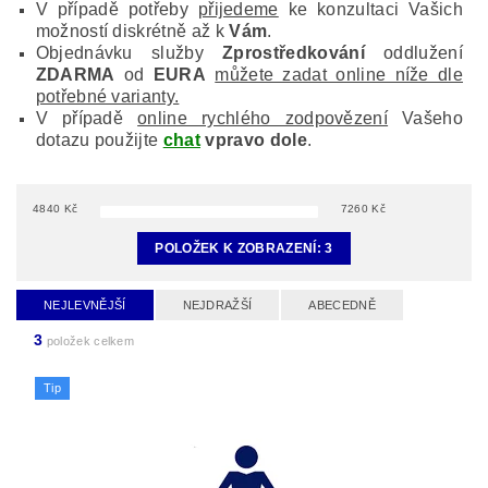
V případě potřeby
přijedeme
ke konzultaci Vašich
možností diskrétně až k
Vám
.
Objednávku služby
Zprostředkování
oddlužení
ZDARMA
od
EURA
můžete zadat online níže dle
potřebné varianty.
V případě
online rychlého zodpovězení
Vašeho
dotazu použijte
chat
vpravo dole
.
4840
Kč
7260
Kč
POLOŽEK K ZOBRAZENÍ:
3
NEJLEVNĚJŠÍ
NEJDRAŽŠÍ
ABECEDNĚ
3
položek celkem
Tip