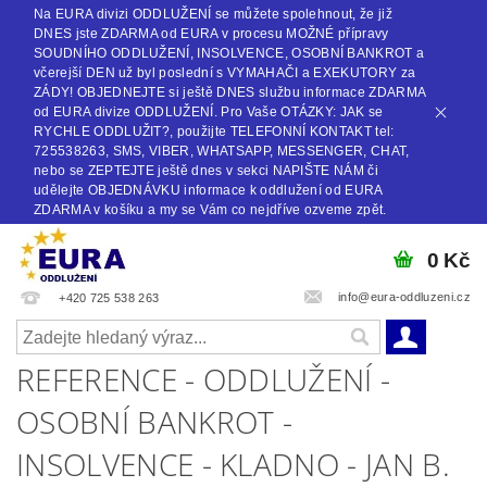
Na EURA divizi ODDLUŽENÍ se můžete spolehnout, že již
DNES jste ZDARMA od EURA v procesu MOŽNÉ přípravy
SOUDNÍHO ODDLUŽENÍ, INSOLVENCE, OSOBNÍ BANKROT a
včerejší DEN už byl poslední s VYMAHAČI a EXEKUTORY za
ZÁDY! OBJEDNEJTE si ještě DNES službu informace ZDARMA
od EURA divize ODDLUŽENÍ. Pro Vaše OTÁZKY: JAK se
RYCHLE ODDLUŽIT?, použijte TELEFONNÍ KONTAKT tel:
725538263, SMS, VIBER, WHATSAPP, MESSENGER, CHAT,
nebo se ZEPTEJTE ještě dnes v sekci NAPIŠTE NÁM či
udělejte OBJEDNÁVKU informace k oddlužení od EURA
ZDARMA v košíku a my se Vám co nejdříve ozveme zpět.
0 Kč
info@eura-oddluzeni.cz
+420 725 538 263
REFERENCE - ODDLUŽENÍ -
OSOBNÍ BANKROT -
INSOLVENCE - KLADNO - JAN B.