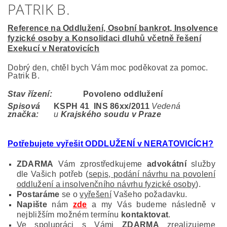
PATRIK B.
Reference na Oddlužení, Osobní bankrot, Insolvence
fyzické osoby a Konsolidaci dluhů včetně řešení
Exekucí v Neratovicích
Dobrý den, chtěl bych Vám moc poděkovat za pomoc.
Patrik B.
Stav řízení:
Povoleno oddlužení
Spisová
KSPH 41 INS 86
xx/2011
Vedená
značka:
u
Krajského soudu v Praze
Potřebujete vyřešit ODDLUŽENÍ v NERATOVICÍCH
?
ZDARMA
Vám zprostředkujeme
advokátní
služby
dle Vašich potřeb (
sepis, podání návrhu na povolení
oddlužení a insolvenčního návrhu fyzické osoby
).
Postaráme
se o
vyřešení
Vašeho požadavku.
Napište
nám
zde
a my Vás budeme následně v
nejbližším možném termínu
kontaktovat
.
Ve spolupráci s Vámi
ZDARMA
zrealizujeme