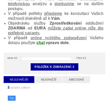
telefonickou
analýzu a
domluvíme
se na dalším
postupu.
V případě potřeby
přijedeme
ke konzultaci Vašich
možností diskrétně až k
Vám
.
Objednávku služby
Zprostředkování
oddlužení
ZDARMA
od
EURA
můžete zadat online níže dle
potřebné varianty.
V případě
online rychlého zodpovězení
Vašeho
dotazu použijte
chat
vpravo dole
.
4840
Kč
7260
Kč
POLOŽEK K ZOBRAZENÍ:
3
NEJLEVNĚJŠÍ
NEJDRAŽŠÍ
ABECEDNĚ
3
položek celkem
Tip