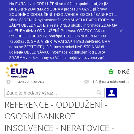
Na EURA divizi ODDLUŽENÍ se můžete spolehnout, že již
DNES jste ZDARMA od EURA v procesu MOŽNÉ přípravy
SOUDNÍHO ODDLUŽENÍ, INSOLVENCE, OSOBNÍ BANKROT a
včerejší DEN už byl poslední s VYMAHAČI a EXEKUTORY za
ZÁDY! OBJEDNEJTE si ještě DNES službu informace ZDARMA
od EURA divize ODDLUŽENÍ. Pro Vaše OTÁZKY: JAK se
RYCHLE ODDLUŽIT?, použijte TELEFONNÍ KONTAKT tel:
725538263, SMS, VIBER, WHATSAPP, MESSENGER, CHAT,
nebo se ZEPTEJTE ještě dnes v sekci NAPIŠTE NÁM či
udělejte OBJEDNÁVKU informace k oddlužení od EURA
ZDARMA v košíku a my se Vám co nejdříve ozveme zpět.
0 Kč
info@eura-oddluzeni.cz
+420 725 538 263
REFERENCE - ODDLUŽENÍ -
OSOBNÍ BANKROT -
INSOLVENCE - NERATOVICE -