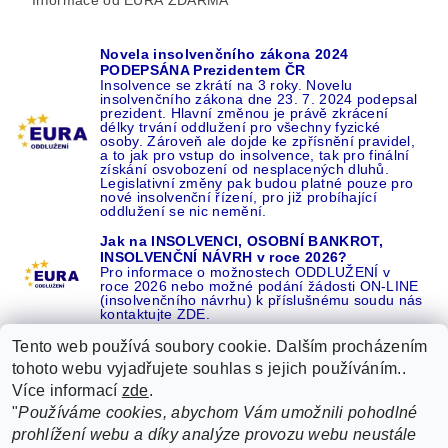
Novela insolvenčního zákona 2024
PODEPSÁNA Prezidentem ČR
Insolvence se zkrátí na 3 roky. Novelu
insolvenčního zákona dne 23. 7. 2024 podepsal
prezident. Hlavní změnou je právě zkrácení
délky trvání oddlužení pro všechny fyzické
osoby. Zároveň ale dojde ke zpřísnění pravidel,
a to jak pro vstup do insolvence, tak pro finální
získání osvobození od nesplacených dluhů.
Legislativní změny pak budou platné pouze pro
nové insolvenční řízení, pro již probíhající
oddlužení se nic nemění.
Jak na INSOLVENCI, OSOBNÍ BANKROT,
INSOLVENČNÍ NÁVRH v roce 2026?
Pro informace o možnostech ODDLUŽENÍ v
roce 2026 nebo možné podání žádosti ON-LINE
(insolvenčního návrhu) k příslušnému soudu nás
kontaktujte ZDE.
Tento web používá soubory cookie. Dalším procházením
tohoto webu vyjadřujete souhlas s jejich používáním..
Více informací
zde
.
Recenze o NÁS na GOOGLE
|
16 let REFERENCÍ v celé ČR
|
"
Používáme cookies, abychom Vám umožnili pohodlné
Recenze o NÁS na SEZNAMU
|
prohlížení webu a díky analýze provozu webu neustále
ŽÁDEJTE život BEZ DLUHŮ nebo EXEKUCÍ ZDE