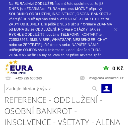
Na EURA divizi ODDLUŽENÍ se můžete spolehnout, že již
DNES jste ZDARMA od EURA v procesu MOŽNÉ přípravy
SOUDNÍHO ODDLUŽENÍ, INSOLVENCE, OSOBNÍ BANKROT a
včerejší DEN už byl poslední s VYMAHAČI a EXEKUTORY za
ZÁDY! OBJEDNEJTE si ještě DNES službu informace ZDARMA
od EURA divize ODDLUŽENÍ. Pro Vaše OTÁZKY: JAK se
RYCHLE ODDLUŽIT?, použijte TELEFONNÍ KONTAKT tel:
725538263, SMS, VIBER, WHATSAPP, MESSENGER, CHAT,
nebo se ZEPTEJTE ještě dnes v sekci NAPIŠTE NÁM či
udělejte OBJEDNÁVKU informace k oddlužení od EURA
ZDARMA v košíku a my se Vám co nejdříve ozveme zpět.
0 Kč
info@eura-oddluzeni.cz
+420 725 538 263
REFERENCE - ODDLUŽENÍ -
OSOBNÍ BANKROT -
INSOLVENCE - VŠETATY - ALENA