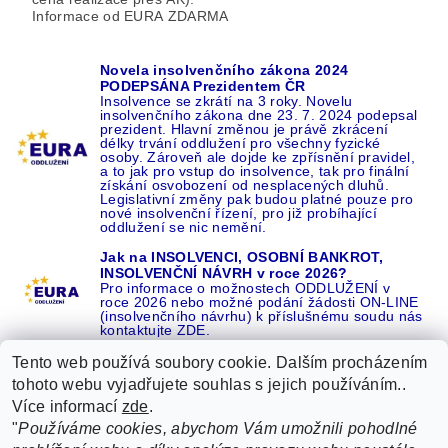
Informace od EURA ZDARMA
Novela insolvenčního zákona 2024
PODEPSÁNA Prezidentem ČR
Insolvence se zkrátí na 3 roky. Novelu
insolvenčního zákona dne 23. 7. 2024 podepsal
prezident. Hlavní změnou je právě zkrácení
délky trvání oddlužení pro všechny fyzické
osoby. Zároveň ale dojde ke zpřísnění pravidel,
a to jak pro vstup do insolvence, tak pro finální
získání osvobození od nesplacených dluhů.
Legislativní změny pak budou platné pouze pro
nové insolvenční řízení, pro již probíhající
oddlužení se nic nemění.
Jak na INSOLVENCI, OSOBNÍ BANKROT,
INSOLVENČNÍ NÁVRH v roce 2026?
Pro informace o možnostech ODDLUŽENÍ v
roce 2026 nebo možné podání žádosti ON-LINE
(insolvenčního návrhu) k příslušnému soudu nás
kontaktujte ZDE.
Tento web používá soubory cookie. Dalším procházením
tohoto webu vyjadřujete souhlas s jejich používáním..
Více informací
zde
.
Recenze o NÁS na GOOGLE
|
16 let REFERENCÍ v celé ČR
|
"
Používáme cookies, abychom Vám umožnili pohodlné
Recenze o NÁS na SEZNAMU
|