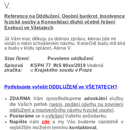
V.
Reference na Oddlužení, Osobní bankrot, Insolvence
fyzické osoby a Konsolidaci dluhů včetně řešení
Exekucí ve Všetatech
Já Vám moc děkuju za dobrou zprávu, kterou jste mi
volali o mém schváleném návrhu. Konečně budu mít klid
a budu v klidu splácet. Alena V.
Stav řízení:
Povoleno oddlužení
Spisová
KSPH 77 INS 90
xx/2019
Vedená
značka:
u
Krajského soudu v Praze
Potřebujete vyřešit ODDLUŽENÍ ve VŠETATECH
?
ZDARMA
Vám zprostředkujeme
advokátní
služby
dle Vašich potřeb (
sepis, podání návrhu na povolení
oddlužení a insolvenčního návrhu fyzické osoby
).
Postaráme
se o
vyřešení
Vašeho požadavku.
Napište
nám
zde
a my Vás budeme následně v
nejbližším možném termínu
kontaktovat
.