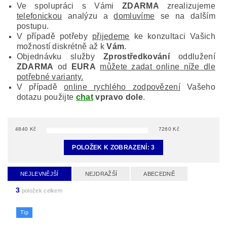
Ve spolupráci s Vámi
ZDARMA
zrealizujeme
telefonickou
analýzu a
domluvíme
se na dalším
postupu.
V případě potřeby
přijedeme
ke konzultaci Vašich
možností diskrétně až k
Vám
.
Objednávku služby
Zprostředkování
oddlužení
ZDARMA
od
EURA
můžete zadat online níže dle
potřebné varianty.
V případě
online rychlého zodpovězení
Vašeho
dotazu použijte
chat
vpravo dole
.
4840
Kč
7260
Kč
POLOŽEK K ZOBRAZENÍ:
3
NEJLEVNĚJŠÍ
NEJDRAŽŠÍ
ABECEDNĚ
3
položek celkem
Tip