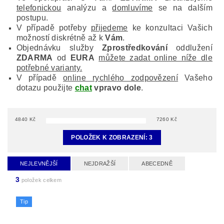
telefonickou
analýzu a
domluvíme
se na dalším
postupu.
V případě potřeby
přijedeme
ke konzultaci Vašich
možností diskrétně až k
Vám
.
Objednávku služby
Zprostředkování
oddlužení
ZDARMA
od
EURA
můžete zadat online níže dle
potřebné varianty.
V případě
online rychlého zodpovězení
Vašeho
dotazu použijte
chat
vpravo dole
.
4840
Kč
7260
Kč
POLOŽEK K ZOBRAZENÍ:
3
NEJLEVNĚJŠÍ
NEJDRAŽŠÍ
ABECEDNĚ
3
položek celkem
Tip