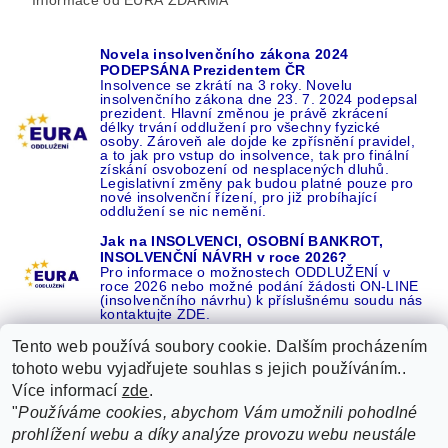
Novela insolvenčního zákona 2024
PODEPSÁNA Prezidentem ČR
Insolvence se zkrátí na 3 roky. Novelu
insolvenčního zákona dne 23. 7. 2024 podepsal
prezident. Hlavní změnou je právě zkrácení
délky trvání oddlužení pro všechny fyzické
osoby. Zároveň ale dojde ke zpřísnění pravidel,
a to jak pro vstup do insolvence, tak pro finální
získání osvobození od nesplacených dluhů.
Legislativní změny pak budou platné pouze pro
nové insolvenční řízení, pro již probíhající
oddlužení se nic nemění.
Jak na INSOLVENCI, OSOBNÍ BANKROT,
INSOLVENČNÍ NÁVRH v roce 2026?
Pro informace o možnostech ODDLUŽENÍ v
roce 2026 nebo možné podání žádosti ON-LINE
(insolvenčního návrhu) k příslušnému soudu nás
kontaktujte ZDE.
Tento web používá soubory cookie. Dalším procházením
tohoto webu vyjadřujete souhlas s jejich používáním..
Více informací
zde
.
Recenze o NÁS na GOOGLE
|
16 let REFERENCÍ v celé ČR
|
"
Používáme cookies, abychom Vám umožnili pohodlné
Recenze o NÁS na SEZNAMU
|
prohlížení webu a díky analýze provozu webu neustále
ŽÁDEJTE život BEZ DLUHŮ nebo EXEKUCÍ ZDE