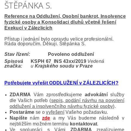
ŠTĚPÁNKA S.
Reference na Oddlužení, Osobní bankrot, Insolvence
fyzické osoby a Konsolidaci dluhů včetně řešení
Exekucí v Zálezlicích
Přístup i jednání bylo opravdu velice profesionální.
Ráda doporučím. Děkuji. Štěpánka S.
Stav řízení:
Povoleno oddlužení
Spisová
KSPH 67 INS 43
xx/2019
Vedená
značka:
u
Krajského soudu v Praze
Potřebujete vyřešit ODDLUŽENÍ v ZÁLEZLICÍCH
?
ZDARMA
Vám zprostředkujeme
advokátní
služby
dle Vašich potřeb (
sepis, podání návrhu na povolení
oddlužení a insolvenčního návrhu fyzické osoby
).
Postaráme
se o
vyřešení
Vašeho požadavku.
Napište
nám
zde
a my Vás budeme následně v
nejbližším možném termínu
kontaktovat
.
Ve spolupráci s Vámi
ZDARMA
zrealizujeme