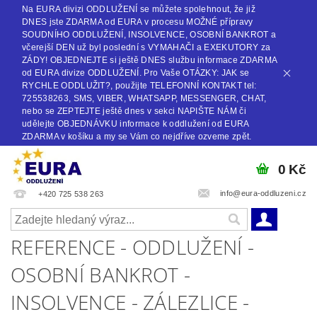
Na EURA divizi ODDLUŽENÍ se můžete spolehnout, že již
DNES jste ZDARMA od EURA v procesu MOŽNÉ přípravy
SOUDNÍHO ODDLUŽENÍ, INSOLVENCE, OSOBNÍ BANKROT a
včerejší DEN už byl poslední s VYMAHAČI a EXEKUTORY za
ZÁDY! OBJEDNEJTE si ještě DNES službu informace ZDARMA
od EURA divize ODDLUŽENÍ. Pro Vaše OTÁZKY: JAK se
RYCHLE ODDLUŽIT?, použijte TELEFONNÍ KONTAKT tel:
725538263, SMS, VIBER, WHATSAPP, MESSENGER, CHAT,
nebo se ZEPTEJTE ještě dnes v sekci NAPIŠTE NÁM či
udělejte OBJEDNÁVKU informace k oddlužení od EURA
ZDARMA v košíku a my se Vám co nejdříve ozveme zpět.
0 Kč
info@eura-oddluzeni.cz
+420 725 538 263
REFERENCE - ODDLUŽENÍ -
OSOBNÍ BANKROT -
INSOLVENCE - ZÁLEZLICE -