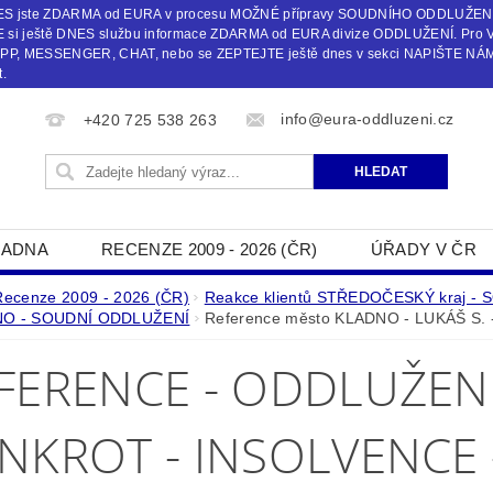
 DNES jste ZDARMA od EURA v procesu MOŽNÉ přípravy SOUDNÍHO ODDLUŽEN
i ještě DNES službu informace ZDARMA od EURA divize ODDLUŽENÍ. Pro 
, MESSENGER, CHAT, nebo se ZEPTEJTE ještě dnes v sekci NAPIŠTE NÁM č
.
info@eura-oddluzeni.cz
+420 725 538 263
ADNA
RECENZE 2009 - 2026 (ČR)
ÚŘADY V ČR
NAPIŠTE NÁM
Recenze 2009 - 2026 (ČR)
Reakce klientů STŘEDOČESKÝ kraj -
O - SOUDNÍ ODDLUŽENÍ
Reference město KLADNO - LUKÁŠ S
FERENCE - ODDLUŽENÍ
NKROT - INSOLVENCE 