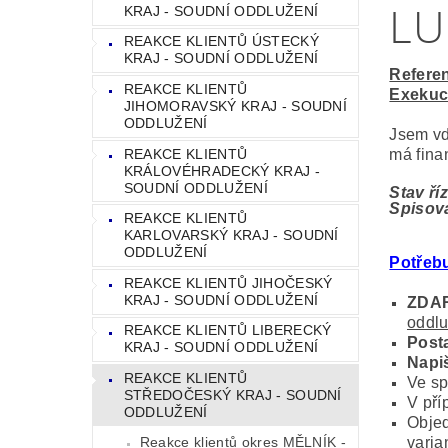
LU
KRAJ - SOUDNÍ ODDLUŽENÍ
REAKCE KLIENTŮ ÚSTECKÝ
KRAJ - SOUDNÍ ODDLUŽENÍ
Referen
REAKCE KLIENTŮ
Exekuc
JIHOMORAVSKÝ KRAJ - SOUDNÍ
ODDLUŽENÍ
Jsem vd
REAKCE KLIENTŮ
má fina
KRÁLOVÉHRADECKÝ KRAJ -
SOUDNÍ ODDLUŽENÍ
Stav říz
Spisov
REAKCE KLIENTŮ
KARLOVARSKÝ KRAJ - SOUDNÍ
ODDLUŽENÍ
Potřeb
REAKCE KLIENTŮ JIHOČESKÝ
KRAJ - SOUDNÍ ODDLUŽENÍ
ZDA
oddlu
REAKCE KLIENTŮ LIBERECKÝ
Post
KRAJ - SOUDNÍ ODDLUŽENÍ
Napi
REAKCE KLIENTŮ
Ve sp
STŘEDOČESKÝ KRAJ - SOUDNÍ
V pří
ODDLUŽENÍ
Obje
Reakce klientů okres MĚLNÍK -
varia