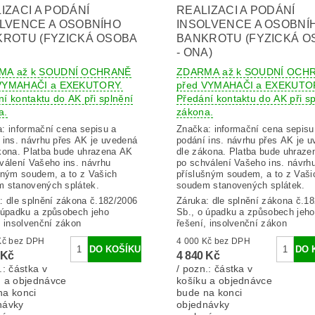
IZACI A PODÁNÍ
REALIZACI A PODÁNÍ
LVENCE A OSOBNÍHO
INSOLVENCE A OSOBNÍ
ROTU (FYZICKÁ OSOBA
BANKROTU (FYZICKÁ O
- ONA)
MA až k SOUDNÍ OCHRANĚ
ZDARMA až k SOUDNÍ OCH
 VYMAHAČI a EXEKUTORY.
před VYMAHAČI a EXEKUTO
í kontaktu do AK při splnění
Předání kontaktu do AK při sp
a.
zákona.
a:
informační cena sepisu a
Značka:
informační cena sepisu
 ins. návrhu přes AK je uvedená
podání ins. návrhu přes AK je 
kona. Platba bude uhrazena AK
dle zákona. Platba bude uhraz
válení Vašeho ins. návrhu
po schválení Vašeho ins. návrh
šným soudem, a to z Vašich
příslušným soudem, a to z Vaši
 stanovených splátek.
soudem stanovených splátek.
: dle splnění zákona č.182/2006
Záruka: dle splnění zákona č.1
 úpadku a způsobech jeho
Sb., o úpadku a způsobech jeho
, insolvenční zákon
řešení, insolvenční zákon
4 000 Kč bez DPH
4 000 Kč bez DPH
 Kč
4 840 Kč
.: částka v
/ pozn.: částka v
u a objednávce
košíku a objednávce
na konci
bude na konci
návky
objednávky