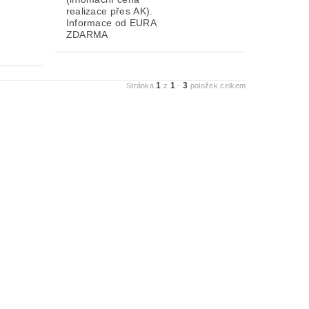
realizace přes AK).
Informace od EURA
ZDARMA
1
1
3
Stránka
z
-
položek celkem