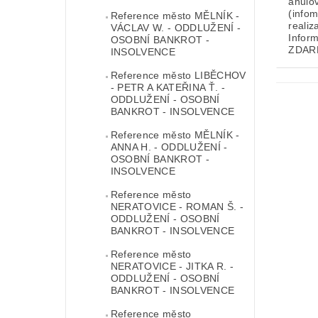
anulo
(info
Reference město MĚLNÍK -
realiz
VÁCLAV W. - ODDLUŽENÍ -
Infor
OSOBNÍ BANKROT -
ZDAR
INSOLVENCE
Reference město LIBĚCHOV
- PETR A KATEŘINA Ť. -
ODDLUŽENÍ - OSOBNÍ
BANKROT - INSOLVENCE
Reference město MĚLNÍK -
ANNA H. - ODDLUŽENÍ -
OSOBNÍ BANKROT -
INSOLVENCE
Reference město
NERATOVICE - ROMAN Š. -
ODDLUŽENÍ - OSOBNÍ
BANKROT - INSOLVENCE
Reference město
NERATOVICE - JITKA R. -
ODDLUŽENÍ - OSOBNÍ
BANKROT - INSOLVENCE
Reference město