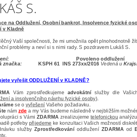
KÁŠ S.
ce na Oddlužení, Osobní bankrot, Insolvence fyzické os
í v Kladně
ěčný Vaší společnosti, že mi umožnila opět plnohodnotně žít
nční problémy a neví si s nimi rady. S pozdravem Lukáš S.
ení:
Povoleno oddlužení
á značka:
KSPH 61 INS 273
xx/2016
Vedená u
Krajs
ujete vyřešit ODDLUŽENÍ v KLADNĚ
?
RMA
Vám zprostředkujeme
advokátní
služby dle Vašich
žení a insolvenčního návrhu fyzické osoby
).
aráme
se o
vyřešení
Vašeho požadavku.
šte
nám
zde
a my Vás budeme následně v nejbližším možné
olupráci s Vámi
ZDARMA
zrealizujeme
telefonickou
analýz
padě potřeby
přijedeme
ke konzultaci Vašich možností diskré
dnávku služby
Zprostředkování
oddlužení
ZDARMA
od
nty.