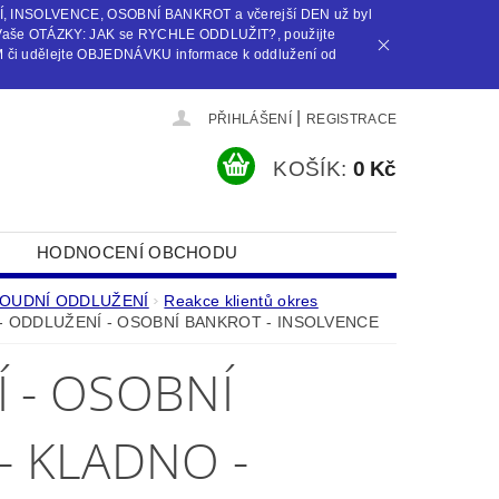
Í, INSOLVENCE, OSOBNÍ BANKROT a včerejší DEN už byl
Vaše OTÁZKY: JAK se RYCHLE ODDLUŽIT?, použijte
i udělejte OBJEDNÁVKU informace k oddlužení od
|
PŘIHLÁŠENÍ
REGISTRACE
KOŠÍK:
0 Kč
HODNOCENÍ OBCHODU
 SOUDNÍ ODDLUŽENÍ
Reakce klientů okres
. - ODDLUŽENÍ - OSOBNÍ BANKROT - INSOLVENCE
 - OSOBNÍ
- KLADNO -