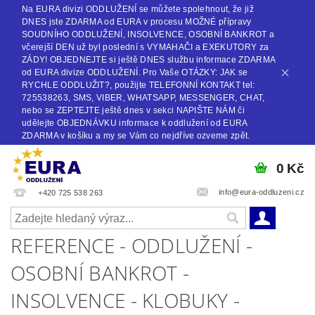
Na EURA divizi ODDLUŽENÍ se můžete spolehnout, že již
DNES jste ZDARMA od EURA v procesu MOŽNÉ přípravy
SOUDNÍHO ODDLUŽENÍ, INSOLVENCE, OSOBNÍ BANKROT a
včerejší DEN už byl poslední s VYMAHAČI a EXEKUTORY za
ZÁDY! OBJEDNEJTE si ještě DNES službu informace ZDARMA
od EURA divize ODDLUŽENÍ. Pro Vaše OTÁZKY: JAK se
RYCHLE ODDLUŽIT?, použijte TELEFONNÍ KONTAKT tel:
725538263, SMS, VIBER, WHATSAPP, MESSENGER, CHAT,
nebo se ZEPTEJTE ještě dnes v sekci NAPIŠTE NÁM či
udělejte OBJEDNÁVKU informace k oddlužení od EURA
ZDARMA v košíku a my se Vám co nejdříve ozveme zpět.
0 Kč
info@eura-oddluzeni.cz
+420 725 538 263
REFERENCE - ODDLUŽENÍ -
OSOBNÍ BANKROT -
INSOLVENCE - KLOBUKY -