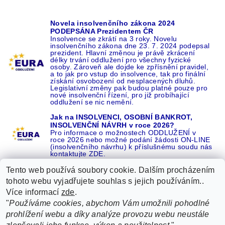
Novela insolvenčního zákona 2024
PODEPSÁNA Prezidentem ČR
Insolvence se zkrátí na 3 roky. Novelu
insolvenčního zákona dne 23. 7. 2024 podepsal
prezident. Hlavní změnou je právě zkrácení
délky trvání oddlužení pro všechny fyzické
osoby. Zároveň ale dojde ke zpřísnění pravidel,
a to jak pro vstup do insolvence, tak pro finální
získání osvobození od nesplacených dluhů.
Legislativní změny pak budou platné pouze pro
nové insolvenční řízení, pro již probíhající
oddlužení se nic nemění.
Jak na INSOLVENCI, OSOBNÍ BANKROT,
INSOLVENČNÍ NÁVRH v roce 2026?
Pro informace o možnostech ODDLUŽENÍ v
roce 2026 nebo možné podání žádosti ON-LINE
(insolvenčního návrhu) k příslušnému soudu nás
kontaktujte ZDE.
Tento web používá soubory cookie. Dalším procházením
tohoto webu vyjadřujete souhlas s jejich používáním..
Více informací
zde
.
Recenze o NÁS na GOOGLE
|
16 let REFERENCÍ v celé ČR
|
"
Používáme cookies, abychom Vám umožnili pohodlné
Recenze o NÁS na SEZNAMU
|
prohlížení webu a díky analýze provozu webu neustále
ŽÁDEJTE život BEZ DLUHŮ nebo EXEKUCÍ ZDE