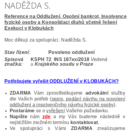
NADĚŽDA S.
Reference na Oddlužení, Osobní bankrot, Insolvence
fyzické osoby a Konsolidaci dluhů včetně řešení
Exekucí v Klobukách
Moc děkuji za spolupráci. Naděžda S.
Stav řízení:
Povoleno oddlužení
Spisová
KSPH 72 INS 187
xx/2018
Vedená
značka:
u
Krajského soudu v Praze
Potřebujete vyřešit ODDLUŽENÍ v KLOBUKÁCH
?
ZDARMA
Vám zprostředkujeme
advokátní
služby
dle Vašich potřeb (
sepis, podání návrhu na povolení
oddlužení a insolvenčního návrhu fyzické osoby
).
Postaráme
se o
vyřešení
Vašeho požadavku.
Napište
nám
zde
a my Vás budeme následně v
nejbližším možném termínu
kontaktovat
.
Ve spolupráci s Vámi
ZDARMA
zrealizujeme