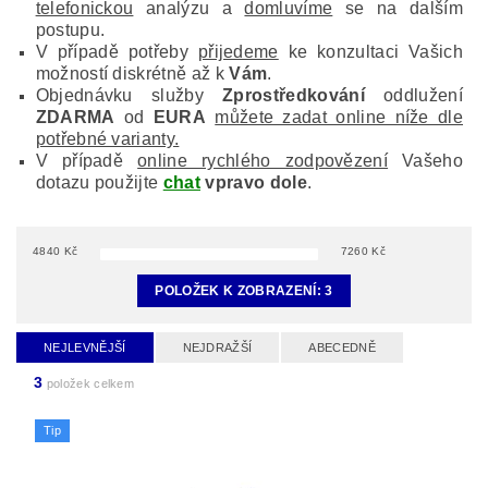
telefonickou
analýzu a
domluvíme
se na dalším
postupu.
V případě potřeby
přijedeme
ke konzultaci Vašich
možností diskrétně až k
Vám
.
Objednávku služby
Zprostředkování
oddlužení
ZDARMA
od
EURA
můžete zadat online níže dle
potřebné varianty.
V případě
online rychlého zodpovězení
Vašeho
dotazu použijte
chat
vpravo dole
.
4840
Kč
7260
Kč
POLOŽEK K ZOBRAZENÍ:
3
NEJLEVNĚJŠÍ
NEJDRAŽŠÍ
ABECEDNĚ
3
položek celkem
Tip