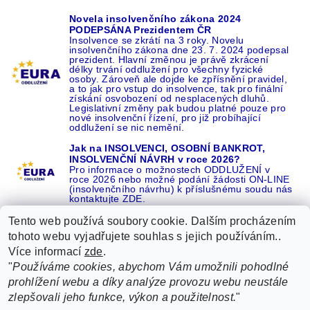
Novela insolvenčního zákona 2024
PODEPSÁNA Prezidentem ČR
Insolvence se zkrátí na 3 roky. Novelu
insolvenčního zákona dne 23. 7. 2024 podepsal
prezident. Hlavní změnou je právě zkrácení
délky trvání oddlužení pro všechny fyzické
osoby. Zároveň ale dojde ke zpřísnění pravidel,
a to jak pro vstup do insolvence, tak pro finální
získání osvobození od nesplacených dluhů.
Legislativní změny pak budou platné pouze pro
nové insolvenční řízení, pro již probíhající
oddlužení se nic nemění.
Jak na INSOLVENCI, OSOBNÍ BANKROT,
INSOLVENČNÍ NÁVRH v roce 2026?
Pro informace o možnostech ODDLUŽENÍ v
roce 2026 nebo možné podání žádosti ON-LINE
(insolvenčního návrhu) k příslušnému soudu nás
kontaktujte ZDE.
Tento web používá soubory cookie. Dalším procházením
tohoto webu vyjadřujete souhlas s jejich používáním..
Více informací
zde
.
Recenze o NÁS na GOOGLE
|
16 let REFERENCÍ v celé ČR
|
"
Používáme cookies, abychom Vám umožnili pohodlné
Recenze o NÁS na SEZNAMU
|
prohlížení webu a díky analýze provozu webu neustále
ŽÁDEJTE život BEZ DLUHŮ nebo EXEKUCÍ ZDE
zlepšovali jeho funkce, výkon a použitelnost.
"