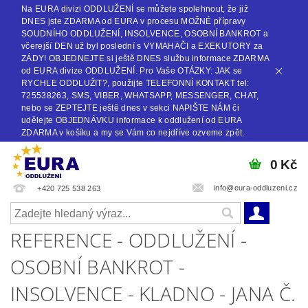
Na EURA divizi ODDLUŽENÍ se můžete spolehnout, že již
DNES jste ZDARMA od EURA v procesu MOŽNÉ přípravy
SOUDNÍHO ODDLUŽENÍ, INSOLVENCE, OSOBNÍ BANKROT a
včerejší DEN už byl poslední s VYMAHAČI a EXEKUTORY za
ZÁDY! OBJEDNEJTE si ještě DNES službu informace ZDARMA
od EURA divize ODDLUŽENÍ. Pro Vaše OTÁZKY: JAK se
RYCHLE ODDLUŽIT?, použijte TELEFONNÍ KONTAKT tel:
725538263, SMS, VIBER, WHATSAPP, MESSENGER, CHAT,
nebo se ZEPTEJTE ještě dnes v sekci NAPIŠTE NÁM či
udělejte OBJEDNÁVKU informace k oddlužení od EURA
ZDARMA v košíku a my se Vám co nejdříve ozveme zpět.
0 Kč
info@eura-oddluzeni.cz
+420 725 538 263
REFERENCE - ODDLUŽENÍ -
OSOBNÍ BANKROT -
INSOLVENCE - KLADNO - JANA Č.