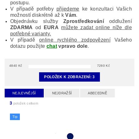
postupu.
V případě potřeby
přijedeme
ke konzultaci Vašich
možností diskrétně až k
Vám
.
Objednávku služby
Zprostředkování
oddlužení
ZDARMA
od
EURA
můžete zadat online níže dle
potřebné varianty.
V případě
online rychlého zodpovězení
Vašeho
dotazu použijte
chat
vpravo dole
.
4840
Kč
7260
Kč
POLOŽEK K ZOBRAZENÍ:
3
NEJLEVNĚJŠÍ
NEJDRAŽŠÍ
ABECEDNĚ
3
položek celkem
Tip