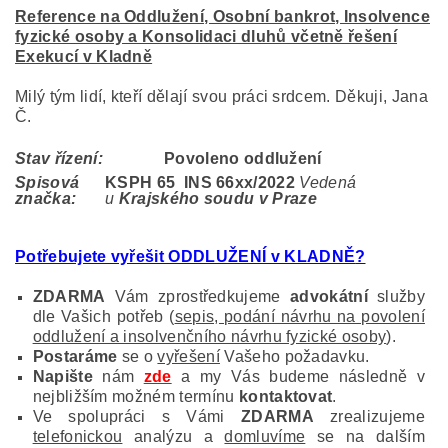
Reference na Oddlužení, Osobní bankrot, Insolvence
fyzické osoby a Konsolidaci dluhů včetně řešení
Exekucí v Kladně
Milý tým lidí, kteří dělají svou práci srdcem. Děkuji, Jana
Č.
Stav řízení:
Povoleno oddlužení
Spisová
KSPH 65 INS 66
xx/2022
Vedená
značka:
u
Krajského soudu v Praze
Potřebujete vyřešit ODDLUŽENÍ v KLADNĚ
?
ZDARMA
Vám zprostředkujeme
advokátní
služby
dle Vašich potřeb (
sepis, podání návrhu na povolení
oddlužení a insolvenčního návrhu fyzické osoby
).
Postaráme
se o
vyřešení
Vašeho požadavku.
Napište
nám
zde
a my Vás budeme následně v
nejbližším možném termínu
kontaktovat
.
Ve spolupráci s Vámi
ZDARMA
zrealizujeme
telefonickou
analýzu a
domluvíme
se na dalším