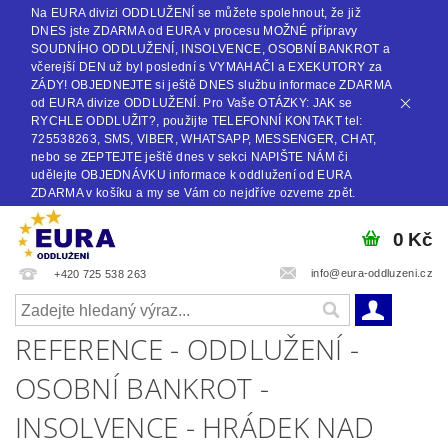
Na EURA divizi ODDLUŽENÍ se můžete spolehnout, že již
DNES jste ZDARMA od EURA v procesu MOŽNÉ přípravy
SOUDNÍHO ODDLUŽENÍ, INSOLVENCE, OSOBNÍ BANKROT a
včerejší DEN už byl poslední s VYMAHAČI a EXEKUTORY za
ZÁDY! OBJEDNEJTE si ještě DNES službu informace ZDARMA
od EURA divize ODDLUŽENÍ. Pro Vaše OTÁZKY: JAK se
RYCHLE ODDLUŽIT?, použijte TELEFONNÍ KONTAKT tel:
725538263, SMS, VIBER, WHATSAPP, MESSENGER, CHAT,
nebo se ZEPTEJTE ještě dnes v sekci NAPIŠTE NÁM či
udělejte OBJEDNÁVKU informace k oddlužení od EURA
ZDARMA v košíku a my se Vám co nejdříve ozveme zpět.
0 Kč
info@eura-oddluzeni.cz
+420 725 538 263
REFERENCE - ODDLUŽENÍ -
OSOBNÍ BANKROT -
INSOLVENCE - HRÁDEK NAD