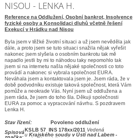
NISOU - LENKA H.
Reference na Oddlužení, Osobní bankrot, Insolvence
fyzické osoby a Konsolidaci dluhů včetně řešení
Exekucí v Hrádku nad Nisou
Byla jsem v těžké životní situaci a už jsem nevěděla jak
dále, a proto jsem se tuto situaci snažila nějak vyřešit
nakonec jsem slyšela o osobním bankrotu tak mě
napadlo jestli by mi to náhodou taky nepomohlo tak
jsem si na internetu našla nějaké společnosti co toto
provádí a nakonec si vybrala společnost EURA.
Neváhala jsem a kontaktovala jsem je. Jsem ráda, že v
době podvodníku existuje taková společnost, která Vám
pomůže a neokrade Vás. Nyní jsem už oddlužena a
jsem ráda, že jsem do toho šla. Děkuji společnosti
EURA za pomoc a vypracování návrhu. S pozdravem
Lenka H.
Stav řízení:
Povoleno oddlužení
KSLB 57 INS 178
xx/2011
Vedená
Spisová
u
Krajského soudu v Ústí nad Labem -
značka: