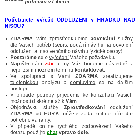
pobočka v Liberci
Potřebujete vyřešit ODDLUŽENÍ v HRÁDKU NAD
NISOU
?
ZDARMA
Vám zprostředkujeme
advokátní
služby
dle Vašich potřeb (
sepis, podání návrhu na povolení
oddlužení a insolvenčního návrhu fyzické osoby
).
Postaráme
se o
vyřešení
Vašeho požadavku.
Napište
nám
zde
a my Vás budeme následně v
nejbližším možném termínu
kontaktovat
.
Ve spolupráci s Vámi
ZDARMA
zrealizujeme
telefonickou
analýzu a
domluvíme
se na dalším
postupu.
V případě potřeby
přijedeme
ke konzultaci Vašich
možností diskrétně až k
Vám
.
Objednávku služby
Zprostředkování
oddlužení
ZDARMA
od
EURA
můžete zadat online níže dle
potřebné varianty.
V případě
online rychlého zodpovězení
Vašeho
dotazu použijte
chat
vpravo dole
.