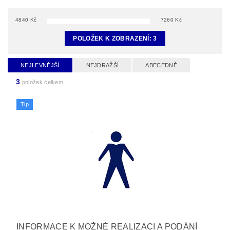
4840
Kč
7260
Kč
POLOŽEK K ZOBRAZENÍ:
3
NEJLEVNĚJŠÍ
NEJDRAŽŠÍ
ABECEDNĚ
3
položek celkem
Tip
INFORMACE K MOŽNÉ REALIZACI A PODÁNÍ