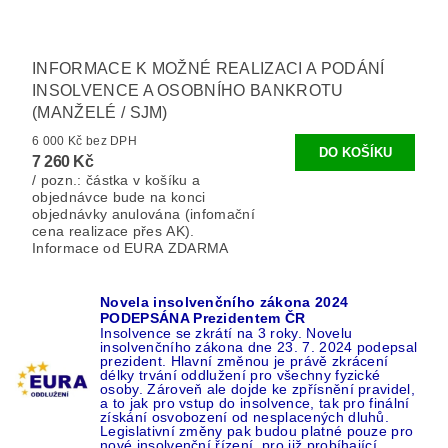
INFORMACE K MOŽNÉ REALIZACI A PODÁNÍ
INSOLVENCE A OSOBNÍHO BANKROTU
(MANŽELÉ / SJM)
6 000 Kč bez DPH
7 260 Kč
/ pozn.: částka v košíku a
objednávce bude na konci
objednávky anulována (infomační
cena realizace přes AK).
Informace od EURA ZDARMA
Novela insolvenčního zákona 2024
PODEPSÁNA Prezidentem ČR
Insolvence se zkrátí na 3 roky. Novelu
insolvenčního zákona dne 23. 7. 2024 podepsal
prezident. Hlavní změnou je právě zkrácení
délky trvání oddlužení pro všechny fyzické
osoby. Zároveň ale dojde ke zpřísnění pravidel,
a to jak pro vstup do insolvence, tak pro finální
získání osvobození od nesplacených dluhů.
Legislativní změny pak budou platné pouze pro
nové insolvenční řízení, pro již probíhající