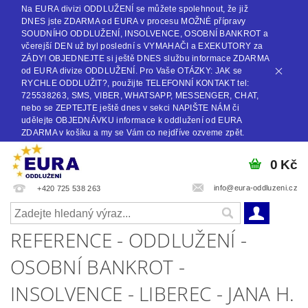
Na EURA divizi ODDLUŽENÍ se můžete spolehnout, že již
DNES jste ZDARMA od EURA v procesu MOŽNÉ přípravy
SOUDNÍHO ODDLUŽENÍ, INSOLVENCE, OSOBNÍ BANKROT a
včerejší DEN už byl poslední s VYMAHAČI a EXEKUTORY za
ZÁDY! OBJEDNEJTE si ještě DNES službu informace ZDARMA
od EURA divize ODDLUŽENÍ. Pro Vaše OTÁZKY: JAK se
RYCHLE ODDLUŽIT?, použijte TELEFONNÍ KONTAKT tel:
725538263, SMS, VIBER, WHATSAPP, MESSENGER, CHAT,
nebo se ZEPTEJTE ještě dnes v sekci NAPIŠTE NÁM či
udělejte OBJEDNÁVKU informace k oddlužení od EURA
ZDARMA v košíku a my se Vám co nejdříve ozveme zpět.
0 Kč
info@eura-oddluzeni.cz
+420 725 538 263
REFERENCE - ODDLUŽENÍ -
OSOBNÍ BANKROT -
INSOLVENCE - LIBEREC - JANA H.