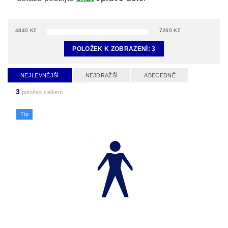
4840
Kč
7260
Kč
POLOŽEK K ZOBRAZENÍ:
3
NEJLEVNĚJŠÍ
NEJDRAŽŠÍ
ABECEDNĚ
3
položek celkem
Tip