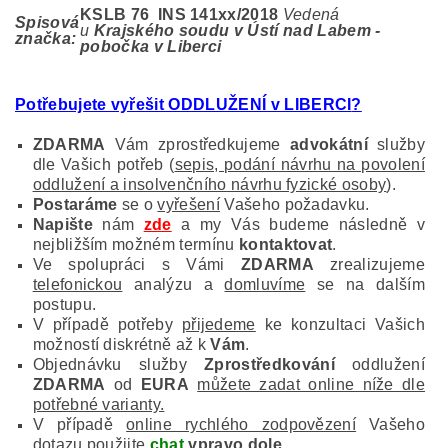
KSLB 76 INS 141
xx/2018
Vedená
Spisová
u
Krajského soudu v Ústí nad Labem -
značka:
pobočka v Liberci
Potřebujete vyřešit ODDLUŽENÍ v LIBERCI
?
ZDARMA
Vám zprostředkujeme
advokátní
služby
dle Vašich potřeb (
sepis, podání návrhu na povolení
oddlužení a insolvenčního návrhu fyzické osoby
).
Postaráme
se o
vyřešení
Vašeho požadavku.
Napište
nám
zde
a my Vás budeme následně v
nejbližším možném termínu
kontaktovat
.
Ve spolupráci s Vámi
ZDARMA
zrealizujeme
telefonickou
analýzu a
domluvíme
se na dalším
postupu.
V případě potřeby
přijedeme
ke konzultaci Vašich
možností diskrétně až k
Vám
.
Objednávku služby
Zprostředkování
oddlužení
ZDARMA
od
EURA
můžete zadat online níže dle
potřebné varianty.
V případě
online rychlého zodpovězení
Vašeho
dotazu použijte
chat
vpravo dole
.